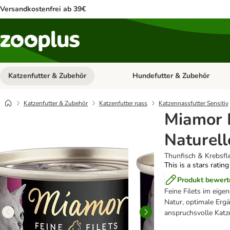
Versandkostenfrei ab 39€
Katzenfutter & Zubehör
Hundefutter & Zubehör
Kategorie-Menü öffnen: Katzenf
Katzenfutter & Zubehör
Katzenfutter nass
Katzennassfutter Sensitiv
Miamor F
Naturell
Thunfisch & Krebsfl
This is a stars ratin
Produkt bewert
Feine Filets im eige
Natur, optimale Erg
anspruchsvolle Katze