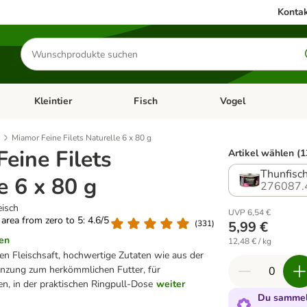
Kontak
Produkte
suchen
Kleintier
Fisch
Vogel
utter & Zubehör
Kategorie-Menü öffnen: Hundefutter & Zubehör
Kategorie-Menü öffnen: Kleintier
Kategorie-Menü öffnen
Ka
Miamor Feine Filets Naturelle 6 x 80 g
eine Filets
Artikel wählen (1
Thunfisch
e 6 x 80 g
276087.
eisch
UVP 6,54 €
g area from zero to 5: 4.6/5
(
331
)
5,99 €
en
12,48 € / kg
nen Fleischsaft, hochwertige Zutaten wie aus der
änzung zum herkömmlichen Futter, für
n, in der praktischen Ringpull-Dose
weiter
Du sammels