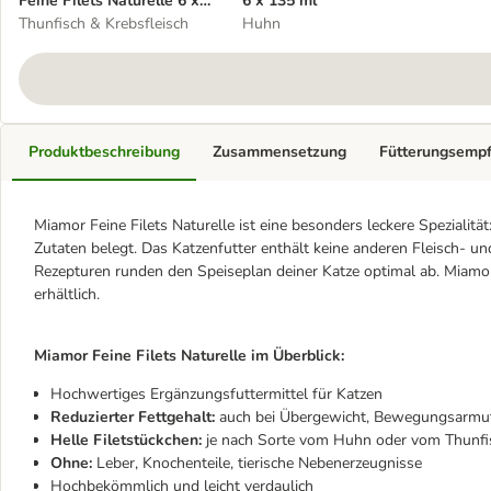
Feine Filets Naturelle 6 x
6 x 135 ml
80 g
Thunfisch & Krebsfleisch
Huhn
Produktbeschreibung
Zusammensetzung
Fütterungsemp
Miamor Feine Filets Naturelle ist eine besonders leckere Spezialitä
Zutaten belegt. Das Katzenfutter enthält keine anderen Fleisch- u
Rezepturen runden den Speiseplan deiner Katze optimal ab. Miamor 
erhältlich.
Miamor Feine Filets Naturelle im Überblick:
Hochwertiges Ergänzungsfuttermittel für Katzen
Reduzierter Fettgehalt:
auch bei Übergewicht, Bewegungsarmut
Helle Filetstückchen:
je nach Sorte vom Huhn oder vom Thunfi
Ohne:
Leber, Knochenteile, tierische Nebenerzeugnisse
Hochbekömmlich und leicht verdaulich