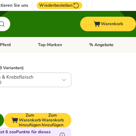
tieren Sie uns
Wiederbestellen
Warenkorb
Pferd
Top-Marken
% Angebote
: Fisch
tegorie-Menü öffnen: Vogel
Kategorie-Menü öffnen: Pferd
Kategorie-Menü öffnen: T
3 Varianten)
 & Krebsfleisch
4
Zum
Zum
Warenkorb
Warenkorb
hinzufügen
hinzufügen
t 6 zooPunkte für dieses