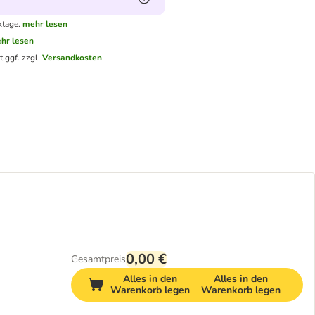
ktage.
mehr lesen
hr lesen
t.
ggf. zzgl.
Versandkosten
0,00 €
Gesamtpreis
Alles in den
Alles in den
Warenkorb legen
Warenkorb legen