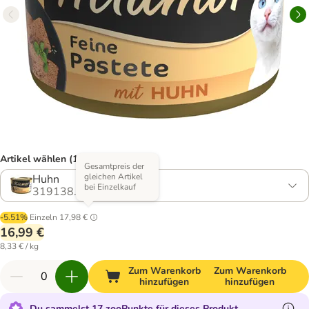
Artikel wählen (16 Varianten)
Gesamtpreis der
gleichen Artikel
Huhn
bei Einzelkauf
319138.28
-5.51%
Einzeln
17,98 €
16,99 €
8,33 € / kg
Zum Warenkorb
Zum Warenkorb
hinzufügen
hinzufügen
Du sammelst 17 zooPunkte für dieses Produkt