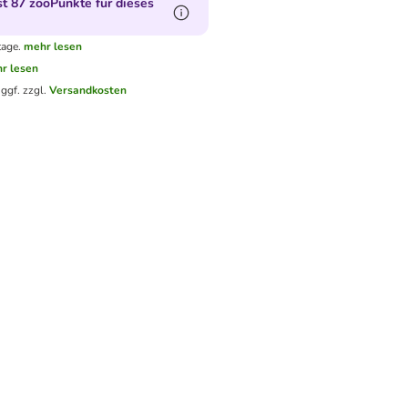
 87 zooPunkte für dieses
tage.
mehr lesen
r lesen
.
ggf. zzgl.
Versandkosten