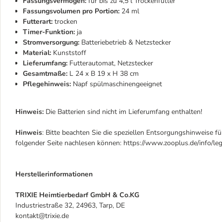
Fassungsvermögen:
für bis zu 4,5 l Trockenfutter
Fassungsvolumen pro Portion:
24 ml
Futterart:
trocken
Timer-Funktion:
ja
Stromversorgung:
Batteriebetrieb & Netzstecker
Material:
Kunststoff
Lieferumfang:
Futterautomat, Netzstecker
Gesamtmaße:
L 24 x B 19 x H 38 cm
Pflegehinweis:
Napf spülmaschinengeeignet
Hinweis:
Die Batterien sind nicht im Lieferumfang enthalten!
Hinweis
: Bitte beachten Sie die speziellen Entsorgungshinweise fü
folgender Seite nachlesen können: https://www.zooplus.de/info/leg
Herstellerinformationen
TRIXIE Heimtierbedarf GmbH & Co.KG
Industriestraße 32, 24963, Tarp, DE
kontakt@trixie.de