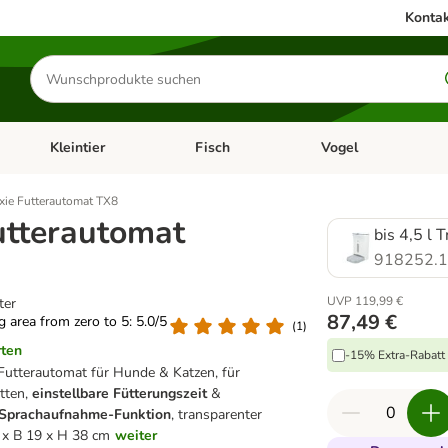
Kontak
Produkte
suchen
Kleintier
Fisch
Vogel
utter & Zubehör
Kategorie-Menü öffnen: Hundefutter & Zubehör
Kategorie-Menü öffnen: Kleintier
Kategorie-Menü öffnen
Ka
ixie Futterautomat TX8
Futterautomat
bis 4,5 l 
918252.
UVP 119,99 €
ter
87,49 €
ng area from zero to 5: 5.0/5
(
1
)
rten
-15% Extra-Rabatt 
Futterautomat für Hunde & Katzen, für
tten,
einstellbare Fütterungszeit
&
Sprachaufnahme-Funktion
, transparenter
 x B 19 x H 38 cm
weiter