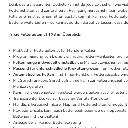
Dank des transparenten Deckels kannst du jederzeit sehen, wie viel
Futterbehälter sind zur leichteren Reinigung herausnehmbar, wobe
Falls es einmal zu einem Stromausfall kommt, kann der Futterautom
Batterie weiterlaufen – so kannst du dich darauf verlassen, dass d
Trixie Futterautomat TX8 im Überblick:
Praktischer Futterautomat für Hunde & Katzen
Programmierung von bis zu vier Trockenfutter-Mahlzeiten pro T
Futtermenge individuell einstellbar:
je Mahlzeit zwischen ein bi
Passend für unterschiedliche Krokettengrößen:
für Trockenfut
Automatisches Füttern:
mit Timer-Funktion, Futterausgabe wird
Mit Sprachfunktion: Sprachaufnahme kann zur Fütterungszeit ab
Mahlzeit gerufen
Kann nicht versehentlich verstellt werden: automatische Tastens
Transparenter Deckel: zur besseren Vorrats-Kontrolle
Handlich: herausnehmbarer Napf und Futterbehälter, ermöglicht
Flexibler Einsatz: kann auch batteriebetrieben werden, optional
Batterien nicht enthalten)
Anzeige bei sinkender Batterieleistung