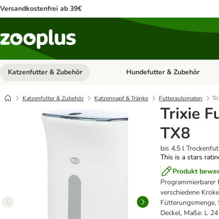
Versandkostenfrei ab 39€
Katzenfutter & Zubehör
Hundefutter & Zubehör
Kategorie-Menü öffnen: Katzenf
Katzenfutter & Zubehör
Katzennapf & Tränke
Futterautomaten
Tr
Trixie 
TX8
bis 4,5 l Trockenfut
This is a stars rati
Produkt bewe
Programmierbarer 
verschiedene Kroke
Fütterungsmenge,
Deckel, Maße: L 24