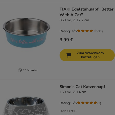
TIAKI Edelstahlnapf "Better
With A Cat"
850 ml, Ø 17,2 cm
Rating: 4/5
(
21
)
3,99 €
Zum Warenkorb
hinzufügen
2 Varianten
Simon's Cat Katzennapf
160 ml, Ø 14 cm
Rating: 5/5
(
3
)
UVP
11,99 €