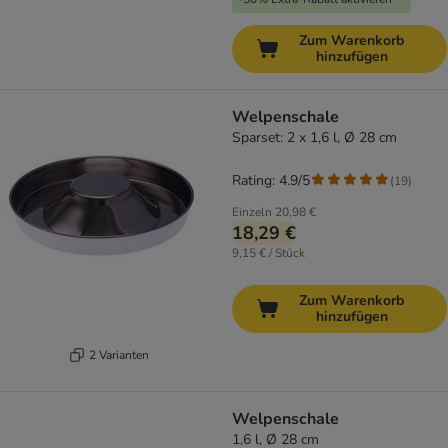
Zum Warenkorb
hinzufügen
Welpenschale
Sparset: 2 x 1,6 l, Ø 28 cm
Rating: 4.9/5
(
19
)
Einzeln
20,98 €
18,29 €
9,15 € / Stück
Zum Warenkorb
hinzufügen
2 Varianten
Welpenschale
1,6 l, Ø 28 cm