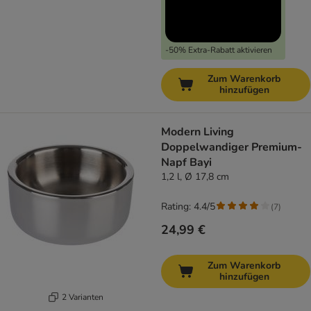
-50% Extra-Rabatt aktivieren
Zum Warenkorb
hinzufügen
Modern Living
Doppelwandiger Premium-
Napf Bayi
1,2 l, Ø 17,8 cm
Rating: 4.4/5
(
7
)
24,99 €
Zum Warenkorb
hinzufügen
2 Varianten