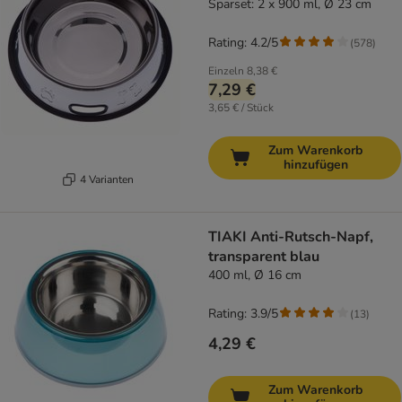
Sparset: 2 x 900 ml, Ø 23 cm
Rating: 4.2/5
(
578
)
Einzeln
8,38 €
7,29 €
3,65 € / Stück
Zum Warenkorb
hinzufügen
4 Varianten
TIAKI Anti-Rutsch-Napf,
transparent blau
400 ml, Ø 16 cm
Rating: 3.9/5
(
13
)
4,29 €
Zum Warenkorb