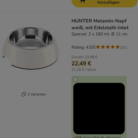
hinzufügen
HUNTER Melamin-Napf
weiß, mit Edelstahl-Inlet
Sparset: 2 x 160 ml, Ø 11 cm
Rating: 4.5/5
(
31
)
Einzeln
23,98 €
22,49 €
11,25 € / Stück
2 Varianten
-50% Extra-Rabatt aktivieren