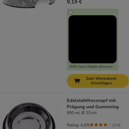
9,19 €
-50% Extra-Rabatt aktivieren
Zum Warenkorb
hinzufügen
Edelstahlfressnapf mit
Prägung und Gummiring
900 ml, Ø 23 cm
Rating: 4.2/5
(
578
)