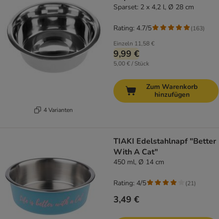
Sparset: 2 x 4,2 l, Ø 28 cm
Rating: 4.7/5
(
163
)
Einzeln
11,58 €
9,99 €
5,00 € / Stück
Zum Warenkorb
hinzufügen
4 Varianten
TIAKI Edelstahlnapf "Better
With A Cat"
450 ml, Ø 14 cm
Rating: 4/5
(
21
)
3,49 €