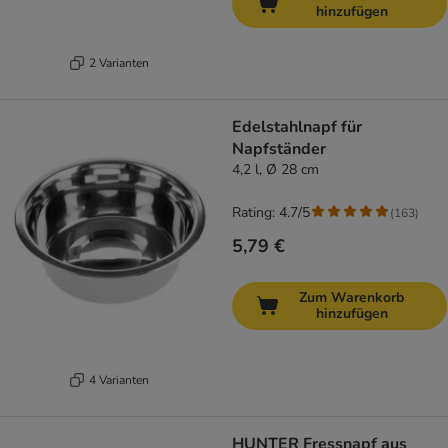
hinzufügen
2 Varianten
Edelstahlnapf für
Napfständer
4,2 l, Ø 28 cm
Rating: 4.7/5
(
163
)
5,79 €
Zum Warenkorb
hinzufügen
4 Varianten
HUNTER Fressnapf aus