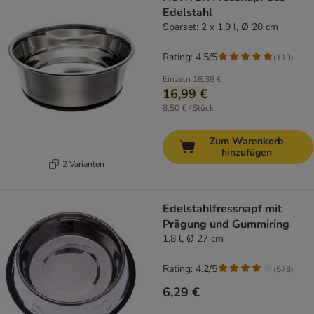
Edelstahl
Sparset: 2 x 1,9 l, Ø 20 cm
Rating: 4.5/5
(
113
)
Einzeln
18,38 €
16,99 €
8,50 € / Stück
Zum Warenkorb
hinzufügen
2 Varianten
Edelstahlfressnapf mit
Prägung und Gummiring
1,8 l, Ø 27 cm
Rating: 4.2/5
(
578
)
6,29 €