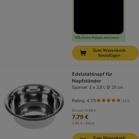
-5% Extra-Rabatt aktivieren
Zum Warenkorb
hinzufügen
Edelstahlnapf für
Napfständer
Sparset: 2 x 2,8 l, Ø 25 cm
Rating: 4.7/5
(
163
)
Einzeln
8,98 €
7,79 €
3,90 € / Stück
Zum Warenkorb