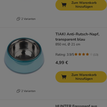
Zum Warenkorb
hinzufügen
2 Varianten
TIAKI Anti-Rutsch-Napf,
transparent blau
850 ml, Ø 21 cm
Rating: 3.9/5
(
13
)
4,99 €
Zum Warenkorb
hinzufügen
2 Varianten
HUNTER Fressnapf aus