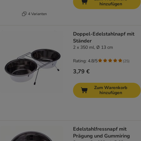
hinzufügen
4 Varianten
Doppel-Edelstahlnapf mit
Ständer
2 x 350 ml, Ø 13 cm
Rating: 4.8/5
(
25
)
3,79 €
Zum Warenkorb
hinzufügen
Edelstahlfressnapf mit
Prägung und Gummiring