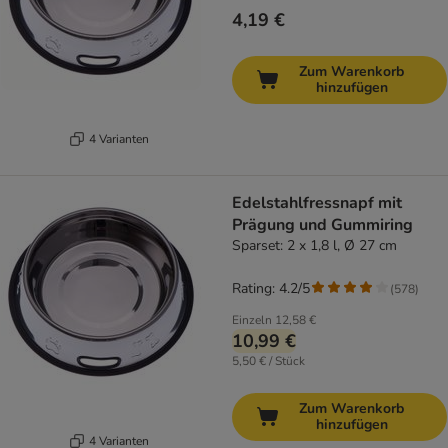
4,19 €
Zum Warenkorb
hinzufügen
4 Varianten
Edelstahlfressnapf mit
Prägung und Gummiring
Sparset: 2 x 1,8 l, Ø 27 cm
Rating: 4.2/5
(
578
)
Einzeln
12,58 €
10,99 €
5,50 € / Stück
Zum Warenkorb
hinzufügen
4 Varianten