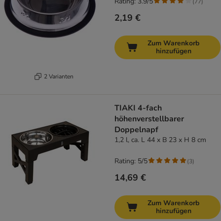
Rating: 3.9/5
(
77
)
2,19 €
Zum Warenkorb
hinzufügen
2 Varianten
TIAKI 4-fach
höhenverstellbarer
Doppelnapf
1,2 l, ca. L 44 x B 23 x H 8 cm
Rating: 5/5
(
3
)
14,69 €
Zum Warenkorb
hinzufügen