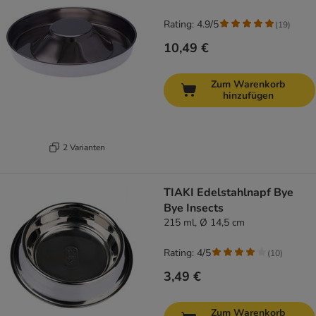
Rating: 4.9/5
(
19
)
10,49 €
Zum Warenkorb
hinzufügen
2 Varianten
TIAKI Edelstahlnapf Bye
Bye Insects
215 ml, Ø 14,5 cm
Rating: 4/5
(
10
)
3,49 €
Zum Warenkorb