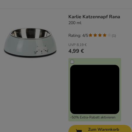
Karlie Katzennapf Rana
200 ml
Rating: 4/5
(
1
)
UVP
8,19 €
4,99 €
-50% Extra-Rabatt aktivieren
Zum Warenkorb