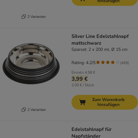
hinzufügen
2 Varianten
Silver Line Edelstahlnapf
mattschwarz
Sparset: 2 x 200 ml, Ø 15 cm
Rating: 4.2/5
(
459
)
Einzeln
4,58 €
3,99 €
2,00 € / Stück
Zum Warenkorb
hinzufügen
2 Varianten
Edelstahlnapf für
Napfständer