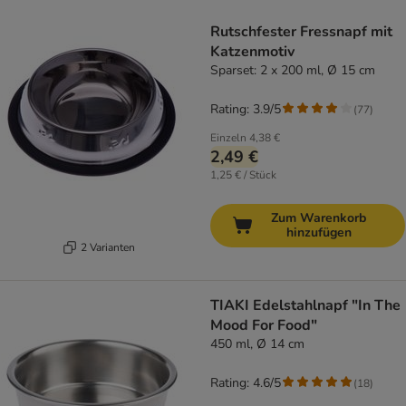
product items have been changed
Rutschfester Fressnapf mit
Katzenmotiv
Sparset: 2 x 200 ml, Ø 15 cm
Rating: 3.9/5
(
77
)
Einzeln
4,38 €
2,49 €
1,25 € / Stück
Zum Warenkorb
hinzufügen
2 Varianten
TIAKI Edelstahlnapf "In The
Mood For Food"
450 ml, Ø 14 cm
Rating: 4.6/5
(
18
)