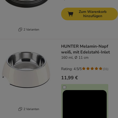
Zum Warenkorb
hinzufügen
2 Varianten
HUNTER Melamin-Napf
weiß, mit Edelstahl-Inlet
160 ml, Ø 11 cm
Rating: 4.5/5
(
31
)
11,99 €
2 Varianten