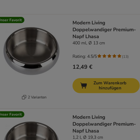
nser Favorit
Modern Living
Doppelwandiger Premium-
Napf Lhasa
400 ml, Ø 13 cm
Rating: 4.5/5
(
13
)
12,49 €
Zum Warenkorb
hinzufügen
2 Varianten
nser Favorit
Modern Living
Doppelwandiger Premium-
Napf Lhasa
1,2 l, Ø 19,3 cm