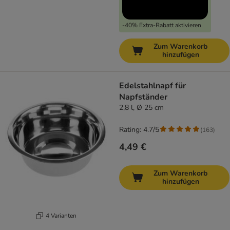
-40% Extra-Rabatt aktivieren
Zum Warenkorb
hinzufügen
Edelstahlnapf für
Napfständer
2,8 l, Ø 25 cm
Rating: 4.7/5
(
163
)
4,49 €
Zum Warenkorb
hinzufügen
4 Varianten