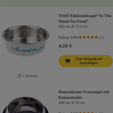
TIAKI Edelstahlnapf "In The
Mood For Food"
850 ml, Ø 17,2 cm
Rating: 4.6/5
(
18
)
4,29 €
Zum Warenkorb
hinzufügen
2 Varianten
Rutschfester Fressnapf mit
Katzenmotiv
200 ml, Ø 15 cm