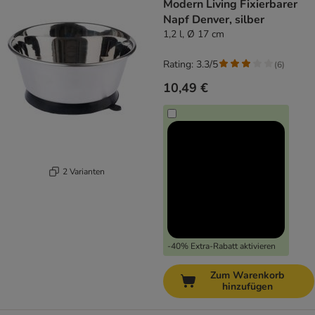
Modern Living Fixierbarer
Napf Denver, silber
1,2 l, Ø 17 cm
Rating: 3.3/5
(
6
)
10,49 €
2 Varianten
-40% Extra-Rabatt aktivieren
Zum Warenkorb
hinzufügen