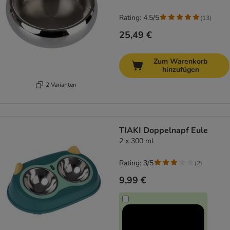
Rating: 4.5/5
(
13
)
25,49 €
Zum Warenkorb
hinzufügen
2 Varianten
TIAKI Doppelnapf Eule
2 x 300 ml
Rating: 3/5
(
2
)
9,99 €