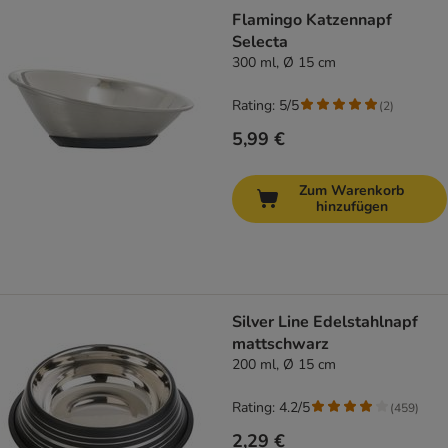
Flamingo Katzennapf
Selecta
300 ml, Ø 15 cm
Rating: 5/5
(
2
)
5,99 €
Zum Warenkorb
hinzufügen
Silver Line Edelstahlnapf
mattschwarz
200 ml, Ø 15 cm
Rating: 4.2/5
(
459
)
2,29 €