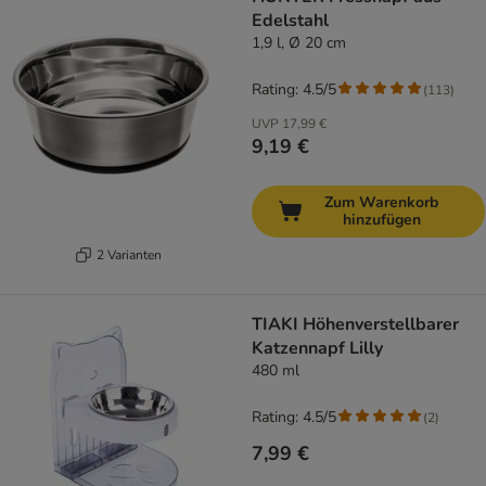
Edelstahl
1,9 l, Ø 20 cm
Rating: 4.5/5
(
113
)
UVP
17,99 €
9,19 €
Zum Warenkorb
hinzufügen
2 Varianten
TIAKI Höhenverstellbarer
Katzennapf Lilly
480 ml
Rating: 4.5/5
(
2
)
7,99 €