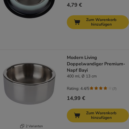
4,79 €
Zum Warenkorb
hinzufügen
Modern Living
Doppelwandiger Premium-
Napf Bayi
400 ml, Ø 13 cm
Rating: 4.4/5
(
7
)
14,99 €
Zum Warenkorb
hinzufügen
2 Varianten