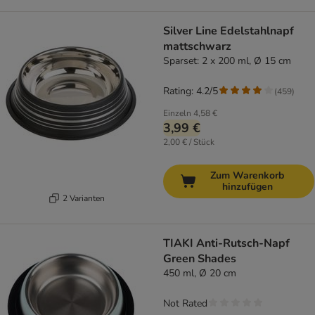
Silver Line Edelstahlnapf
mattschwarz
Sparset: 2 x 200 ml, Ø 15 cm
Rating: 4.2/5
(
459
)
Einzeln
4,58 €
3,99 €
2,00 € / Stück
Zum Warenkorb
hinzufügen
2 Varianten
TIAKI Anti-Rutsch-Napf
Green Shades
450 ml, Ø 20 cm
Not Rated