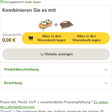
Rückgaberecht
mehr lesen
Kombinieren Sie es mit
Gesamtpreis
Alles in den
Alles in den
0,00 €
Warenkorb legen
Warenkorb legen
Details anzeigen
Produktbeschreibung
Bewertung
Preise inkl. MwSt. UVP = unverbindliche Preisempfehlung *
Es gelten
die Lieferbedingungen
"Sonst" = Der niedrigste Preis des Artikels innerhalb der letzten 30