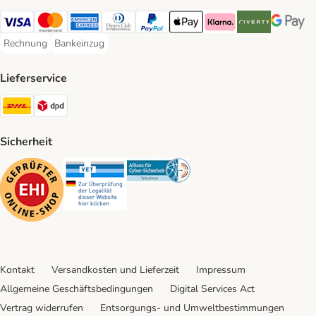
Visa Payment Method
Mastercard Payment Method
American Express Payment Method
Diners Club Payment Method
PayPal Payment Method
Apple Pay Payment Method
Klarna Payment Method
Riverty Payment 
Google P
Rechnung
Bankeinzug
Rechnung Payment Method
Bankeinzug Payment Method
Lieferservice
DHL Shipping Method
DPD Shipping Method
Sicherheit
Security
Security
Security
Kontakt
Versandkosten und Lieferzeit
Impressum
Allgemeine Geschäftsbedingungen
Digital Services Act
Vertrag widerrufen
Entsorgungs- und Umweltbestimmungen