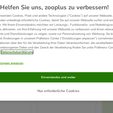
Helfen Sie uns, zooplus zu verbessern!
rwenden Cookies, Pixel und andere Technologien (“Cookies”) auf unserer Webseite.
den unbedingt erforderliche Cookies, damit Sie auf unserer Webseite surfen und ei
. Mit Ihrem Einverständnis möchten wir Leistungs-, Funktionelle- und Marketingzw
s aktivieren, um Ihre Erfahrung mit unserer Webseite zu verbessern und Ihnen relev
te und Dienstleistungen zu zeigen, sowie zur Personalisierung von Werbung. Sie 
eit Änderungen in unserem Präferenz-Center (“Einstellungen anpassen”) vornehmen
ationen über den für die Verarbeitung Ihrer Daten Verantwortlichen, die verarbeiteten
enbezogenen Daten und den Zweck der Verarbeitung finden Sie unter Präferenz-Cen
Datenschutzerklärung
llungen anpassen
Trixie Keramikteller Katze
knapf mit
Einverstanden und weiter
für kurznasige Rassen
200 ml, Ø 15 cm
m
Nur erforderliche Cookies