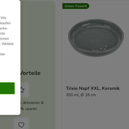
Unser Favorit
 Wir
nkaufen
ecke-
ante
können
. Weitere
ter
Deine Vorteile
Trixie Napf XXL, Keramik
350 ml, Ø 18 cm
zooplus Abo aktivieren &
immer 5% sparen