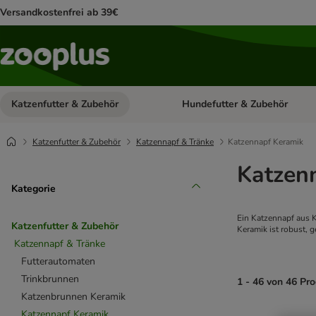
Versandkostenfrei ab 39€
Katzenfutter & Zubehör
Hundefutter & Zubehör
Kategorie-Menü öffnen: Katzenf
Katzenfutter & Zubehör
Katzennapf & Tränke
Katzennapf Keramik
Katzen
Kategorie
Ein Katzennapf aus K
Katzenfutter & Zubehör
Keramik ist robust, 
Katzennapf & Tränke
Futterautomaten
Trinkbrunnen
1 - 46 von 46 Pr
Katzenbrunnen Keramik
Katzennapf Keramik
product items ha