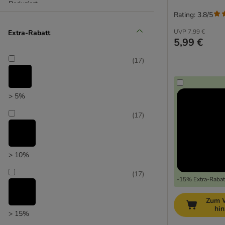
Reduziert
Rating: 3.8/5
(
12
)
UVP
7,99 €
Extra-Rabatt
5,99 €
(
17
)
Unser Favorit
> 5%
(
17
)
> 10%
(
17
)
-15% Extra-Rabatt
Zum 
hi
> 15%