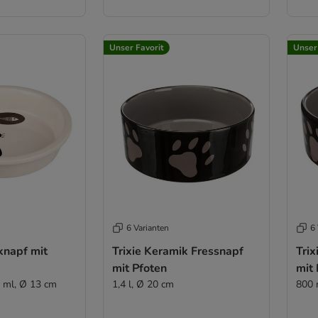
Unser Favorit
Unser
6 Varianten
6 
knapf mit
Trixie Keramik Fressnapf
Trix
mit Pfoten
mit 
0 ml, Ø 13 cm
1,4 l, Ø 20 cm
800 