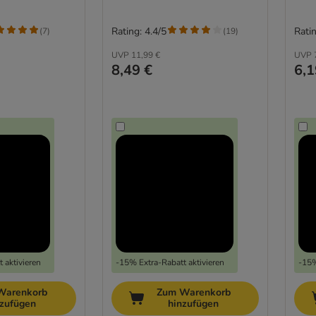
Rating: 4.4/5
Ratin
(
7
)
(
19
)
UVP
11,99 €
UVP
8,49 €
6,1
 aktivieren
-15% Extra-Rabatt aktivieren
-15%
Warenkorb
Zum Warenkorb
nzufügen
hinzufügen