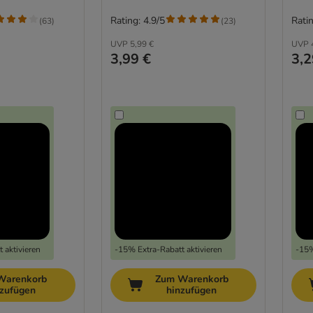
Rating: 4.9/5
Ratin
(
63
)
(
23
)
UVP
5,99 €
UVP
3,99 €
3,2
 aktivieren
-15% Extra-Rabatt aktivieren
-15%
Warenkorb
Zum Warenkorb
nzufügen
hinzufügen