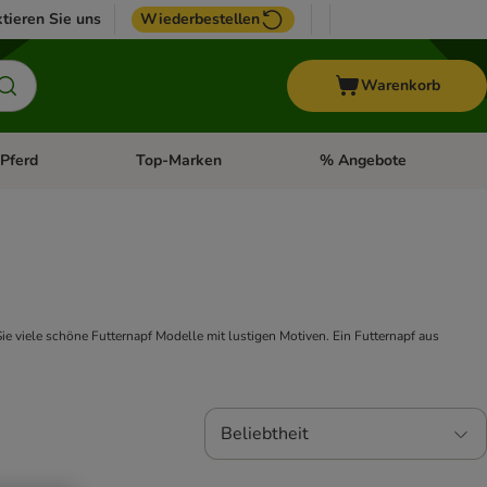
tieren Sie uns
Wiederbestellen
Warenkorb
Pferd
Top-Marken
% Angebote
: Fisch
tegorie-Menü öffnen: Vogel
Kategorie-Menü öffnen: Pferd
Kategorie-Menü öffnen: T
e viele schöne Futternapf Modelle mit lustigen Motiven. Ein Futternapf aus
Beliebtheit