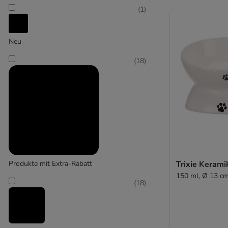
(
1
)
TIAKI
Neu
(
34
)
(
18
)
Trixie
(
1
)
Zoomtopia
Produkte mit Extra-Rabatt
Trixie Kerami
150 ml, Ø 13 c
(
18
)