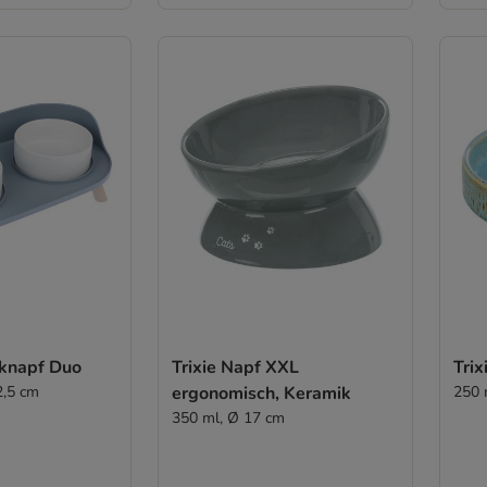
knapf Duo
Trixie Napf XXL
Trix
2,5 cm
ergonomisch, Keramik
250 
350 ml, Ø 17 cm