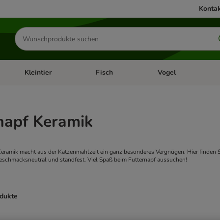
Kontak
Produkte
suchen
Kleintier
Fisch
Vogel
utter & Zubehör
Kategorie-Menü öffnen: Hundefutter & Zubehör
Kategorie-Menü öffnen: Kleintier
Kategorie-Menü öffnen
Ka
napf Keramik
eramik macht aus der Katzenmahlzeit ein ganz besonderes Vergnügen. Hier finden Si
geschmacksneutral und standfest. Viel Spaß beim Futternapf aussuchen!
odukte
ve been changed