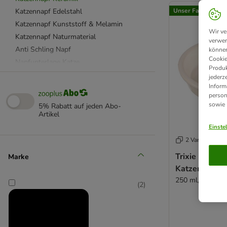
Katzennapf Edelstahl
Unser Favorit
Katzennapf Kunststoff & Melamin
Wir ve
Katzennapf Naturmaterial
verwen
Anti Schling Napf
können
Cookie
Napfunterlage Katze
Produk
Dosendeckel & Löffel
jederz
Inform
Katzenfutter Aufbewahrung
person
beeztees
sowie
5% Rabatt auf jeden Abo-
Catit
Artikel
Designed by Lotte
Einste
SureFeed
2 Varianten
Tiaki
Trixie Kerami
Marke
Trixie
Katzenmotiv
250 ml, Ø 13 c
(
2
)