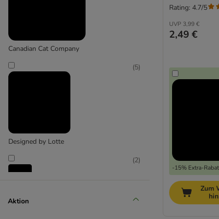
Rating: 4.7/5
UVP
3,99 €
2,49 €
Canadian Cat Company
(
5
)
Designed by Lotte
(
2
)
-15% Extra-Rabatt
Zum 
Karlie
hi
Aktion
(
2
)