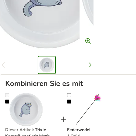
Kombinieren Sie es mit
Trixie Keramiknapf mit Motiv
Federwedel
Dieser Artikel
:
Trixie
Federwedel