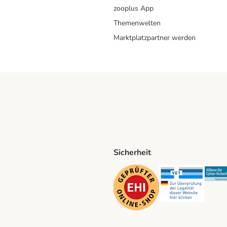
zooplus App
Themenwelten
Marktplatzpartner werden
Sicherheit
ping Method
D Shipping Method
Security
Securit