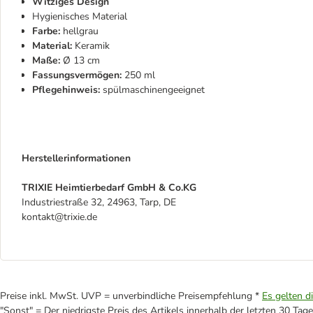
Witziges Design
Hygienisches Material
Farbe:
hellgrau
Material:
Keramik
Maße:
Ø 13 cm
Fassungsvermögen:
250 ml
Pflegehinweis:
spülmaschinengeeignet
Herstellerinformationen
TRIXIE Heimtierbedarf GmbH & Co.KG
Industriestraße 32, 24963, Tarp, DE
kontakt@trixie.de
Preise inkl. MwSt. UVP = unverbindliche Preisempfehlung *
Es gelten d
"Sonst" = Der niedrigste Preis des Artikels innerhalb der letzten 30 Tage