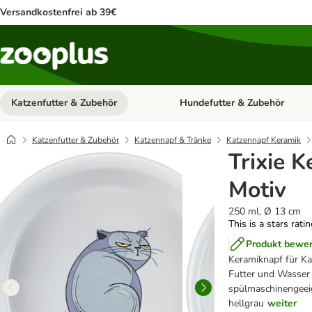
Versandkostenfrei ab 39€
Katzenfutter & Zubehör
Hundefutter & Zubehör
Kategorie-Menü öffnen: Katzenf
Katzenfutter & Zubehör
Katzennapf & Tränke
Katzennapf Keramik
Trixie 
Motiv
250 ml, Ø 13 cm
This is a stars rati
Produkt bewe
Keramiknapf für K
Futter und Wasser 
spülmaschinengee
hellgrau
weiter