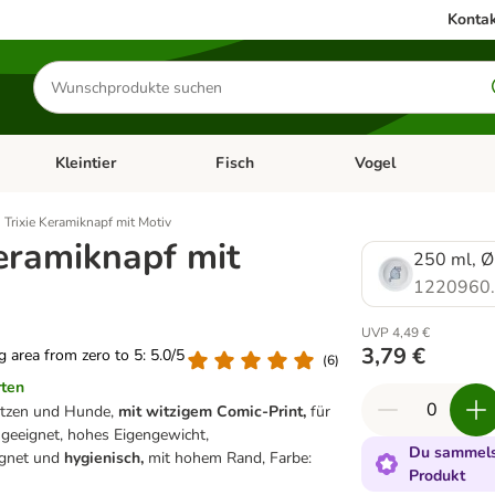
Kontak
Produkte
suchen
Kleintier
Fisch
Vogel
utter & Zubehör
Kategorie-Menü öffnen: Hundefutter & Zubehör
Kategorie-Menü öffnen: Kleintier
Kategorie-Menü öffnen
Ka
Trixie Keramiknapf mit Motiv
Keramiknapf mit
250 ml, Ø
1220960
UVP 4,49 €
3,79 €
ng area from zero to 5: 5.0/5
(
6
)
rten
atzen und Hunde,
mit witzigem Comic-Print,
für
geeignet, hohes Eigengewicht,
Du sammelst
ignet und
hygienisch,
mit hohem Rand, Farbe:
Produkt