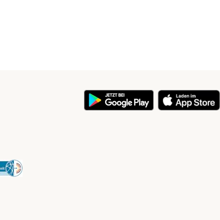
y
Security