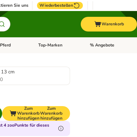
tieren Sie uns
Wiederbestellen
Warenkorb
Pferd
Top-Marken
% Angebote
: Fisch
tegorie-Menü öffnen: Vogel
Kategorie-Menü öffnen: Pferd
Kategorie-Menü öffnen: T
 13 cm
.0
Zum
Zum
Warenkorb
Warenkorb
hinzufügen
hinzufügen
 4 zooPunkte für dieses