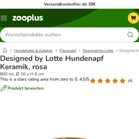
Versandkostenfrei ab 39€
Menü
Produkte
suchen
Hundefutter & Zubehör
Fressnapf
Designed by Lotte
Designed b
Designed by Lotte Hundenapf
Keramik, rosa
800 ml, Ø 16 x H 6 cm
This is a stars rating area from zero to 5: 4.5/5
(
4
)
Produkt bewerten