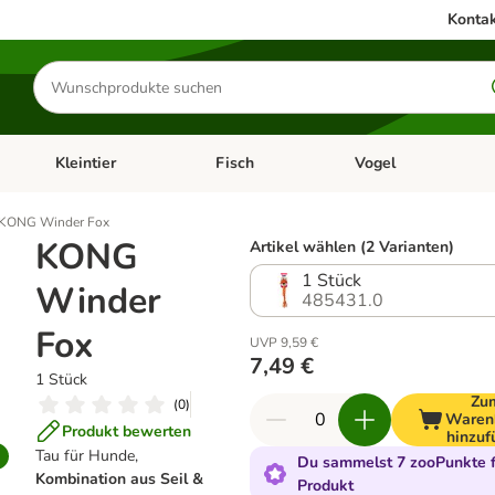
Kontak
Produkte
suchen
Kleintier
Fisch
Vogel
utter & Zubehör
Kategorie-Menü öffnen: Hundefutter & Zubehör
Kategorie-Menü öffnen: Kleintier
Kategorie-Menü öffnen
Ka
KONG Winder Fox
KONG
Artikel wählen (2 Varianten)
1 Stück
Winder
485431.0
Fox
UVP 9,59 €
7,49 €
1 Stück
Zu
(
0
)
Waren
Produkt bewerten
hinzuf
Tau für Hunde,
Du sammelst 7 zooPunkte f
Kombination aus Seil &
Produkt