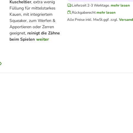
Kuscheltier
, extra wenig
Lieferzeit 2-3 Werktage.
mehr lesen
Füllung für mittelstarkes
Rückgaberecht
mehr lesen
Kauen, mit integriertem
Alle Preise inkl. MwSt.
ggf. zzgl.
Versand
Squeaker, zum Werfen &
Apportieren oder Zerren
geeignet,
reinigt die Zähne
beim Spielen
weiter
latte