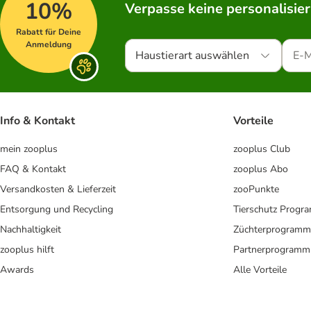
10%
Verpasse keine personalisie
Rabatt für Deine
Anmeldung
Haustierart auswählen
Info & Kontakt
Vorteile
mein zooplus
zooplus Club
FAQ & Kontakt
zooplus Abo
Versandkosten & Lieferzeit
zooPunkte
Entsorgung und Recycling
Tierschutz Progr
Nachhaltigkeit
Züchterprogramm
zooplus hilft
Partnerprogramm
Awards
Alle Vorteile