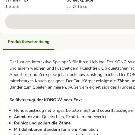
Winder Fox
Schleckplatte
1 Stück
ca. Ø 15 cm
Produktbeschreibung
Der lustige, interaktive Spielspaß für Ihren Liebling! Der KONG Wi
und einem weichen und kuscheligem
Plüschtier
. Ob quietschen, s
Apportier- und Zerrspiele jetzt noch abwechslungsreicher. Der K
mittelstarkes Kauen geeignet. Der Tau-Körper
reinigt die Zähne
un
Bänder zum Spielen animieren. Außerdem eignet sich das Hundespi
So überzeugt der KONG Winder Fox:
Hundespielzeug mit eingearbeitetem Seil und superflauschigem 
Animiert:
zum Quietschien, Schütteln und Werfen
Reinigt und poliert die Zähne
Mit dehnbaren Bändern
für mehr Animation