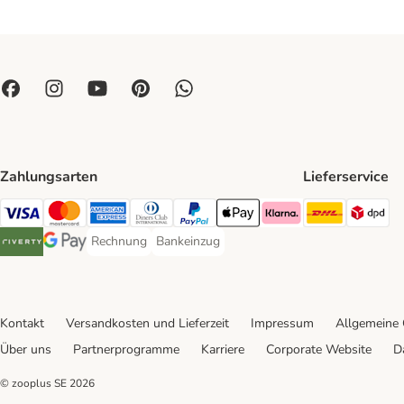
Zahlungsarten
Lieferservice
DHL Ship
DP
Visa Payment Method
Mastercard Payment Method
American Express Payment Method
Diners Club Payment Method
PayPal Payment Method
Apple Pay Payment Method
Klarna Payment Method
Rechnung
Bankeinzug
Rechnung Payment Method
Bankeinzug Payment Method
Riverty Payment Method
Google Pay Payment Method
Kontakt
Versandkosten und Lieferzeit
Impressum
Allgemeine
Über uns
Partnerprogramme
Karriere
Corporate Website
D
© zooplus SE
2026