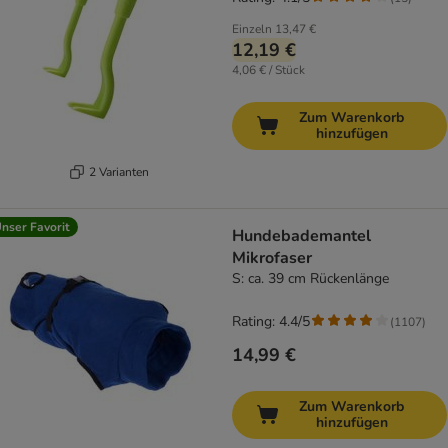
Einzeln
13,47 €
12,19 €
4,06 € / Stück
Zum Warenkorb
hinzufügen
2 Varianten
nser Favorit
Hundebademantel
Mikrofaser
S: ca. 39 cm Rückenlänge
Rating: 4.4/5
(
1107
)
14,99 €
Zum Warenkorb
hinzufügen