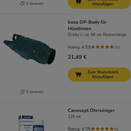
2 Varianten
hinzufügen
kooa OP-Body für
Hündinnen
Größe L: ca. 55 cm Rückenlänge
Rating: 4.7/5
(
15
)
21,49 €
Zum Warenkorb
hinzufügen
3 Varianten
Canosept Ohrreiniger
125 ml
Rating: 4.7/5
(
6
)