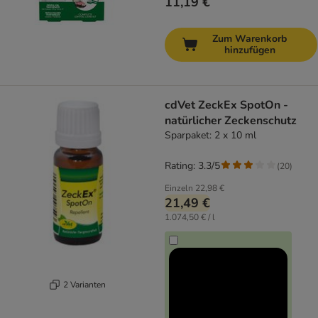
11,19 €
Zum Warenkorb
hinzufügen
cdVet ZeckEx SpotOn -
natürlicher Zeckenschutz
Sparpaket: 2 x 10 ml
Rating: 3.3/5
(
20
)
Einzeln
22,98 €
21,49 €
1.074,50 € / l
2 Varianten