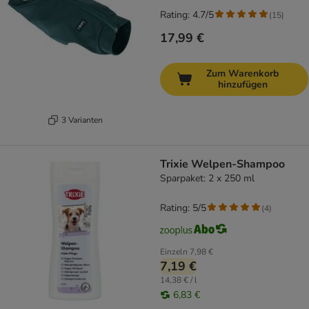
Rating: 4.7/5
(
15
)
17,99 €
Zum Warenkorb
hinzufügen
3 Varianten
Trixie Welpen-Shampoo
Sparpaket: 2 x 250 ml
Rating: 5/5
(
4
)
Einzeln
7,98 €
7,19 €
14,38 € / l
6,83 €