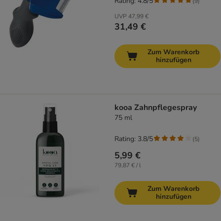
Rating: 4.8/5
(
9
)
UVP
47,99 €
31,49 €
Zum Warenkorb
hinzufügen
kooa Zahnpflegespray
75 ml
Rating: 3.8/5
(
5
)
5,99 €
79,87 € / l
Zum Warenkorb
hinzufügen