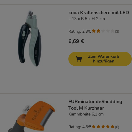
kooa Krallenschere mit LED
L 13 x B 5 x H 2 cm
Rating: 2.3/5
(
3
)
6,69 €
Zum Warenkorb
hinzufügen
FURminator deShedding
Tool M Kurzhaar
Kammbreite 6,1 cm
Rating: 4.8/5
(
6
)