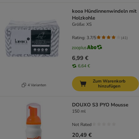
kooa Hündinnenwindeln mit
Holzkohle
Größe: XS
Rating: 3.7/5
(
41
)
6,99 €
6,64 €
Zum Warenkorb
4 Varianten
hinzufügen
DOUXO S3 PYO Mousse
150 ml
Not Rated
20,49 €