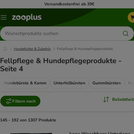
Versandkostenfrei ab 39€
Menü
Produkte
suchen
Hundefutter & Zubehör
Fellpflege & Hundepflegeprodukte
Fellpflege & Hundepflegeprodukte -
Seite 4
Hundebürste & Kamm
Unterfellbürsten
Gummibürsten
Hu
Beliebtheit
Filtern nach
145 - 192 von 1307 Produkte
product items have been changed