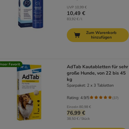
UVP
10,99 €
10,49 €
83,92 € / l
Zum Warenkorb
hinzufügen
nser Favorit
AdTab Kautabletten für sehr
große Hunde, von 22 bis 45
kg
Sparpaket: 2 x 3 Tabletten
Rating: 4.9/5
(
37
)
Einzeln
80,98 €
76,99 €
38,50 € / Stück