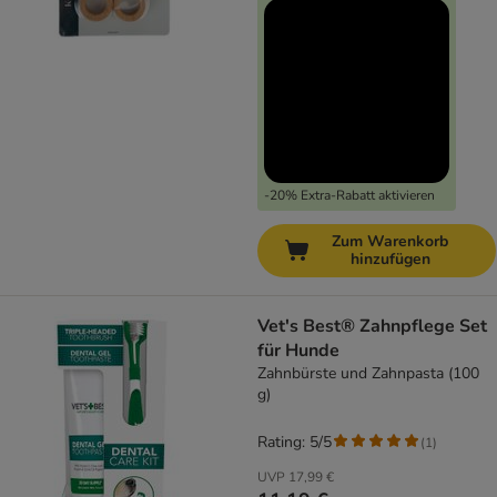
-20% Extra-Rabatt aktivieren
Zum Warenkorb
hinzufügen
Vet's Best® Zahnpflege Set
für Hunde
Zahnbürste und Zahnpasta (100
g)
Rating: 5/5
(
1
)
UVP
17,99 €