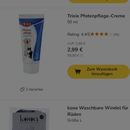
Trixie Pfotenpflege-Creme
50 ml
Rating: 4.4/5
(
45
)
UVP
3,99 €
2,99 €
59,80 € / l
Zum Warenkorb
hinzufügen
2 Varianten
kooa Waschbare Windel für
Rüden
Größe L