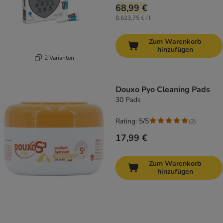
68,99 €
8.623,75 € / l
Zum Warenkorb
hinzufügen
2 Varianten
Douxo Pyo Cleaning Pads
30 Pads
Rating: 5/5
(
2
)
17,99 €
Zum Warenkorb
hinzufügen