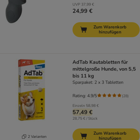
UVP
37,99 €
24,99 €
Zum Warenkorb
hinzufügen
AdTab Kautabletten für
mittelgroße Hunde, von 5,5
bis 11 kg
Sparpaket: 2 x 3 Tabletten
Rating: 4.9/5
(
28
)
Einzeln
58,98 €
57,49 €
28,75 € / Stück
Zum Warenkorb
2 Varianten
hinzufügen