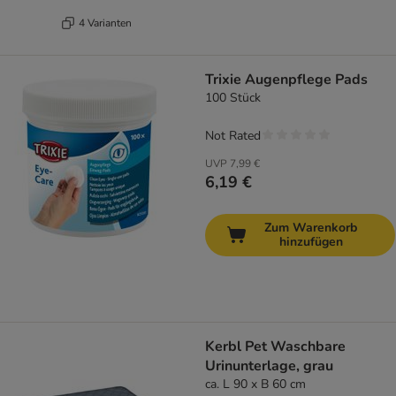
4 Varianten
Trixie Augenpflege Pads
100 Stück
Not Rated
UVP
7,99 €
6,19 €
Zum Warenkorb
hinzufügen
Kerbl Pet Waschbare
Urinunterlage, grau
ca. L 90 x B 60 cm