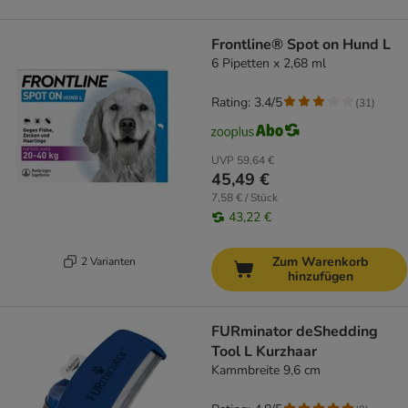
Frontline® Spot on Hund L
6 Pipetten x 2,68 ml
Rating: 3.4/5
(
31
)
UVP
59,64 €
45,49 €
7,58 € / Stück
43,22 €
Zum Warenkorb
2 Varianten
hinzufügen
FURminator deShedding
Tool L Kurzhaar
Kammbreite 9,6 cm