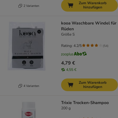
Zum Warenkorb
2 Varianten
hinzufügen
kooa Waschbare Windel für
Rüden
Größe S
Rating: 4.2/5
(
54
)
4,79 €
4,55 €
Zum Warenkorb
4 Varianten
hinzufügen
Trixie Trocken-Shampoo
200 g