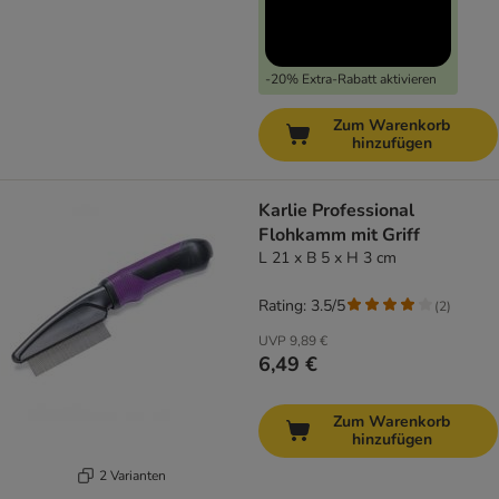
-20% Extra-Rabatt aktivieren
Zum Warenkorb
hinzufügen
Karlie Professional
Flohkamm mit Griff
L 21 x B 5 x H 3 cm
Rating: 3.5/5
(
2
)
UVP
9,89 €
6,49 €
Zum Warenkorb
hinzufügen
2 Varianten