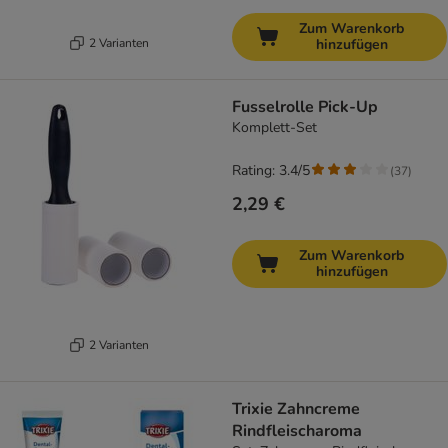
Zum Warenkorb
2 Varianten
hinzufügen
Fusselrolle Pick-Up
Komplett-Set
Rating: 3.4/5
(
37
)
2,29 €
Zum Warenkorb
hinzufügen
2 Varianten
Trixie Zahncreme
Rindfleischaroma