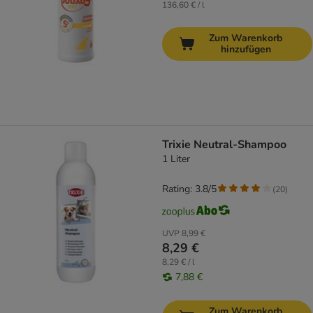
136,60 € / l
Zum Warenkorb
hinzufügen
Trixie Neutral-Shampoo
1 Liter
Rating: 3.8/5
(
20
)
UVP
8,99 €
8,29 €
8,29 € / l
7,88 €
Zum Warenkorb