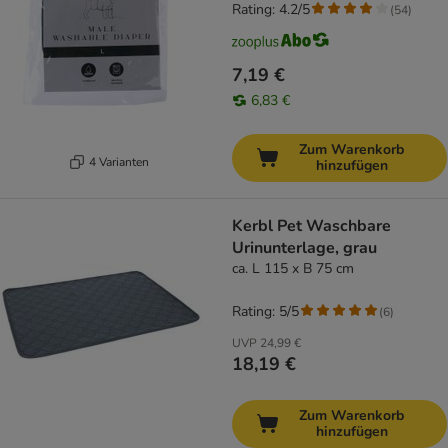
Rating: 4.2/5
(
54
)
7,19 €
6,83 €
Zum Warenkorb
4 Varianten
hinzufügen
Kerbl Pet Waschbare
Urinunterlage, grau
ca. L 115 x B 75 cm
Rating: 5/5
(
6
)
UVP
24,99 €
18,19 €
Zum Warenkorb
hinzufügen