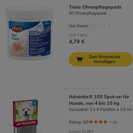
Trixie Ohrenpflegepads
50 Ohrenpflegepads
Not Rated
UVP
7,99 €
4,79 €
Zum Warenkorb
hinzufügen
Advantix® 100 Spot-on für
Hunde, von 4 bis 10 kg
Sparpaket: 2 x 4 Pipetten x 1,0 ml
Rating: 4/5
(
5
)
Einzeln
70,98 €