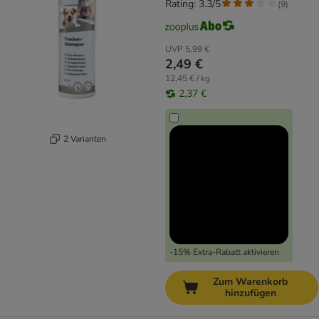
Rating: 3.3/5
(
9
)
UVP
5,99 €
2,49 €
12,45 € / kg
2,37 €
2 Varianten
-15% Extra-Rabatt aktivieren
Zum Warenkorb
hinzufügen