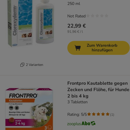
250 ml
Not Rated
22,99 €
91,96 € / l
Zum Warenkorb
hinzufügen
2 Varianten
Frontpro Kautablette gegen
Zecken und Flöhe, für Hunde
2 bis 4 kg
3 Tabletten
Rating: 5/5
(
1
)