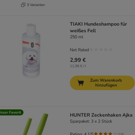
3 Varianten
TIAKI Hundeshampoo für
weißes Fell
250 ml
Not Rated
2,99 €
11,96 € / l
Zum Warenkorb
hinzufügen
nser Favorit
HUNTER Zeckenhaken Ajka
Sparpaket: 3 x 2 Stück
Rating: 4.1/5
(
15
)