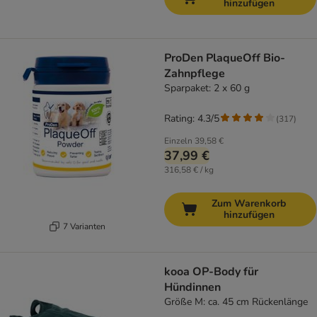
hinzufügen
ProDen PlaqueOff Bio-
Zahnpflege
Sparpaket: 2 x 60 g
Rating: 4.3/5
(
317
)
Einzeln
39,58 €
37,99 €
316,58 € / kg
Zum Warenkorb
hinzufügen
7 Varianten
kooa OP-Body für
Hündinnen
Größe M: ca. 45 cm Rückenlänge