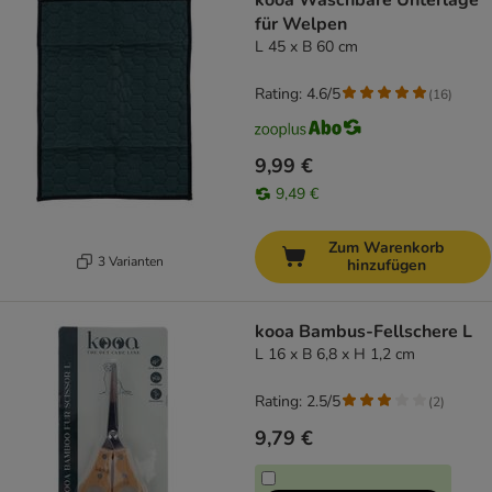
kooa Waschbare Unterlage
für Welpen
L 45 x B 60 cm
Rating: 4.6/5
(
16
)
9,99 €
9,49 €
Zum Warenkorb
3 Varianten
hinzufügen
kooa Bambus-Fellschere L
L 16 x B 6,8 x H 1,2 cm
Rating: 2.5/5
(
2
)
9,79 €