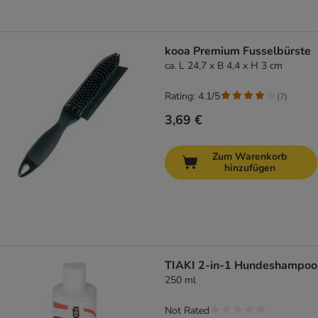
kooa Premium Fusselbürste
ca. L 24,7 x B 4,4 x H 3 cm
Rating: 4.1/5
(
7
)
3,69 €
Zum Warenkorb
hinzufügen
TIAKI 2-in-1 Hundeshampoo
250 ml
Not Rated