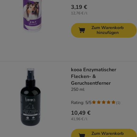
3,19 €
12,76 € / l
Zum Warenkorb
hinzufügen
kooa Enzymatischer
Flecken- &
Geruchsentferner
250 ml
Rating: 5/5
(
1
)
10,49 €
41,96 € / l
Zum Warenkorb