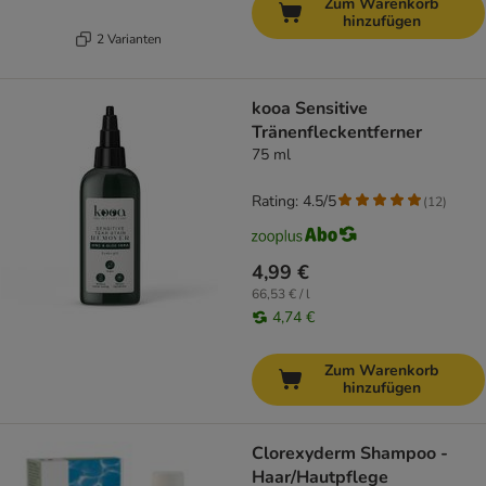
Zum Warenkorb
hinzufügen
2 Varianten
kooa Sensitive
Tränenfleckentferner
75 ml
Rating: 4.5/5
(
12
)
4,99 €
66,53 € / l
4,74 €
Zum Warenkorb
hinzufügen
Clorexyderm Shampoo -
Haar/Hautpflege