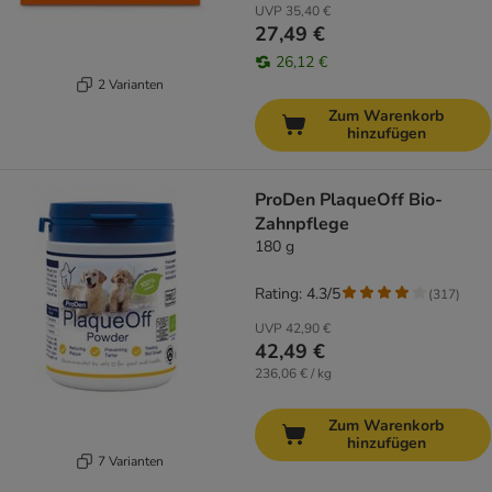
UVP
35,40 €
27,49 €
26,12 €
2 Varianten
Zum Warenkorb
hinzufügen
ProDen PlaqueOff Bio-
Zahnpflege
180 g
Rating: 4.3/5
(
317
)
UVP
42,90 €
42,49 €
236,06 € / kg
Zum Warenkorb
hinzufügen
7 Varianten