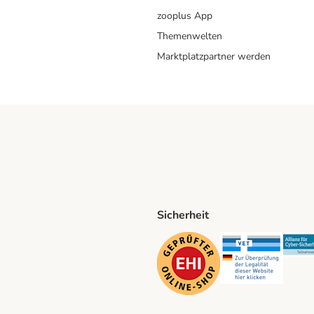
zooplus App
Themenwelten
Marktplatzpartner werden
Sicherheit
ping Method
D Shipping Method
Security
Securit