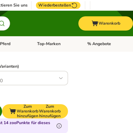
tieren Sie uns
Wiederbestellen
Warenkorb
Pferd
Top-Marken
% Angebote
: Fisch
tegorie-Menü öffnen: Vogel
Kategorie-Menü öffnen: Pferd
Kategorie-Menü öffnen: T
Varianten)
.0
Zum
Zum
Warenkorb
Warenkorb
hinzufügen
hinzufügen
 14 zooPunkte für dieses