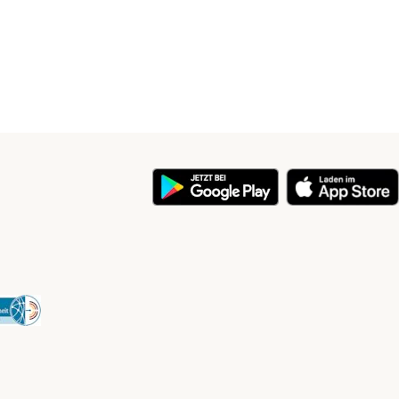
y
Security