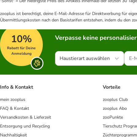
"Sonst" = Der niedrigste Preis des Artikels innerhalb der letzten 30 Tage
zooplus ist berechtigt, deine E-Mail-Adresse für Direktwerbung für eig
Übermittlungskosten nach den Basistarifen entstehen, indem du den zoo
10%
Verpasse keine personalisie
Rabatt für Deine
Anmeldung
Haustierart auswählen
Info & Kontakt
Vorteile
mein zooplus
zooplus Club
FAQ & Kontakt
zooplus Abo
Versandkosten & Lieferzeit
zooPunkte
Entsorgung und Recycling
Tierschutz Progr
Nachhaltigkeit
Züchterprogramm