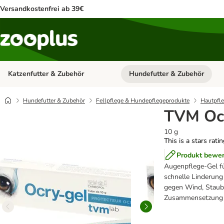
Versandkostenfrei ab 39€
Katzenfutter & Zubehör
Hundefutter & Zubehör
Kategorie-Menü öffnen: Katzenf
Hundefutter & Zubehör
Fellpflege & Hundepflegeprodukte
Hautpfl
TVM Oc
10 g
This is a stars rati
Produkt bewe
Augenpflege-Gel fü
schnelle Linderung
gegen Wind, Staub 
Zusammensetzung