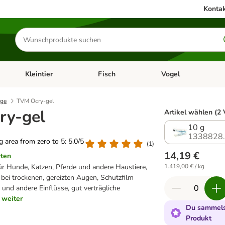
Kontak
Produkte
suchen
Kleintier
Fisch
Vogel
utter & Zubehör
Kategorie-Menü öffnen: Hundefutter & Zubehör
Kategorie-Menü öffnen: Kleintier
Kategorie-Menü öffnen
Ka
ege
TVM Ocry-gel
ry-gel
Artikel wählen (2 
10 g
1338828
ng area from zero to 5: 5.0/5
(
1
)
14,19 €
rten
r Hunde, Katzen, Pferde und andere Haustiere,
1.419,00 € / kg
 bei trockenen, gereizten Augen, Schutzfilm
und andere Einflüsse, gut verträgliche
weiter
Du sammelst
Produkt