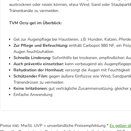
austrocknen oder reizen können, etwa Wind, Sand oder Staubpartik
Tränenkanäle zu vermeiden.
TVM Ocry-gel im Überblick:
Gel zur Augenpflege bei Haustieren, z.B. Hunden, Katzen, Pferde
Zur Pflege und Befeuchtung:
enthält Carbopol 980 NF, ein Poly
Augen feuchtzuhalten
Schnelle Linderung:
Soforthilfe bei trockenen, empfindlichen A
Auch präventiv einsetzbar:
kann vorbeugend als Augenpflegep
Rehydration der Hornhaut:
versorgt die Augen mit Feuchtigkeit
Schützender Film:
gegen äußere Einflüsse wie Wind, Sandpartike
Tränendrüsen zu vermeiden
Keine Irritationen:
gut verträgliche Zusammensetzung, gleicher 
Einfache Anwendung
Preise inkl. MwSt. UVP = unverbindliche Preisempfehlung *
Es gelten d