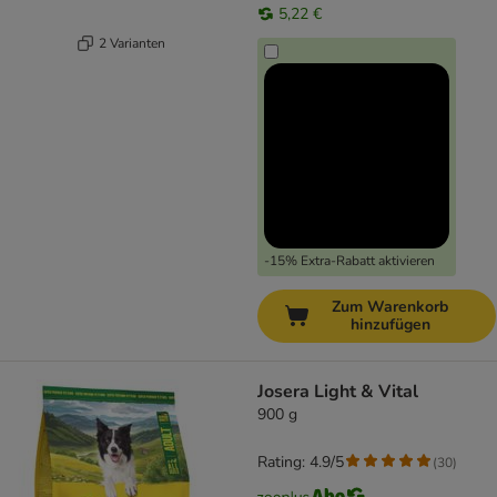
5,22 €
2 Varianten
-15% Extra-Rabatt aktivieren
Zum Warenkorb
hinzufügen
Josera Light & Vital
900 g
Rating: 4.9/5
(
30
)