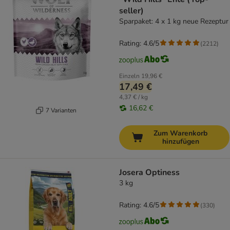
seller)
Sparpaket: 4 x 1 kg neue Rezeptur
Rating: 4.6/5
(
2212
)
Einzeln
19,96 €
17,49 €
4,37 € / kg
16,62 €
7 Varianten
Zum Warenkorb
hinzufügen
Josera Optiness
3 kg
Rating: 4.6/5
(
330
)