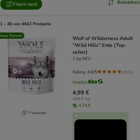
Beliebtheit
Filtern nach
1 - 48 von 4642 Produkte
product items have been changed
nser Favorit
Wolf of Wilderness Adult
"Wild Hills" Ente (Top-
seller)
1 kg NEU
Rating: 4.6/5
(
2212
)
4,99 €
4,99 € / kg
4,74 €
7 Varianten