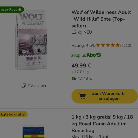
nser Favorit
Wolf of Wilderness Adult
"Wild Hills" Ente (Top-
seller)
12 kg NEU
Rating: 4.6/5
(
2212
)
49,99 €
4,17 € / kg
47,49 €
7 Varianten
Zum Warenkorb
hinzufügen
 kg/3 kg gratis!
1 kg / 3 kg gratis! 9 kg / 18
kg Royal Canin Adult im
Bonusbag
Maxi (15 kg + 3 kg)