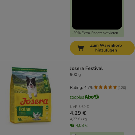
-20% Extra-Rabatt aktivieren
Zum Warenkorb
hinzufügen
Josera Festival
900 g
Rating: 4.7/5
(
120
)
UVP
5,69 €
4,29 €
4,77 € / kg
4,08 €