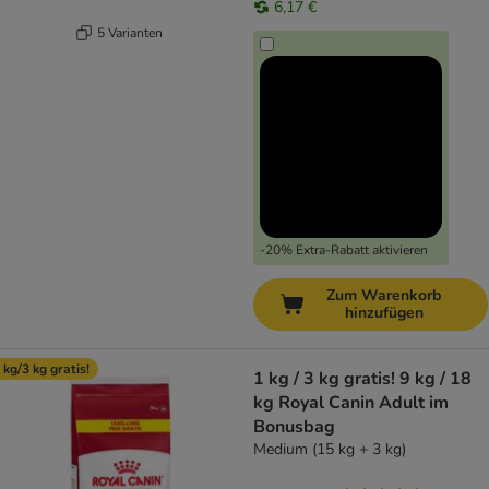
6,17 €
5 Varianten
-20% Extra-Rabatt aktivieren
Zum Warenkorb
hinzufügen
 kg/3 kg gratis!
1 kg / 3 kg gratis! 9 kg / 18
kg Royal Canin Adult im
Bonusbag
Medium (15 kg + 3 kg)