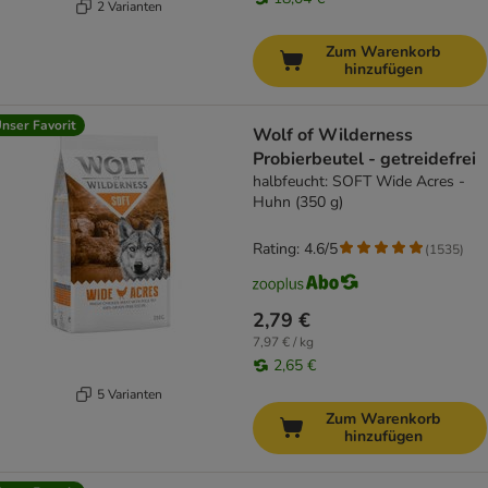
2 Varianten
Zum Warenkorb
hinzufügen
nser Favorit
Wolf of Wilderness
Probierbeutel - getreidefrei
halbfeucht: SOFT Wide Acres -
Huhn (350 g)
Rating: 4.6/5
(
1535
)
2,79 €
7,97 € / kg
2,65 €
5 Varianten
Zum Warenkorb
hinzufügen