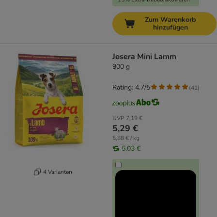
Zum Warenkorb
hinzufügen
Josera Mini Lamm
900 g
Rating: 4.7/5
(
41
)
UVP
7,19 €
5,29 €
5,88 € / kg
5,03 €
4 Varianten