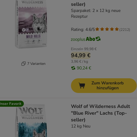
seller)
Sparpaket: 2 x 12 kg neue
Rezeptur
Rating: 4.6/5
(
2212
)
Einzeln
99,98 €
94,99 €
3,96 € / kg
7 Varianten
90,24 €
Zum Warenkorb
hinzufügen
nser Favorit
Wolf of Wilderness Adult
"Blue River" Lachs (Top-
seller)
12 kg Neu