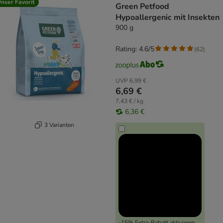
nser Favorit
Green Petfood
Hypoallergenic mit Insekten
900 g
Rating: 4.6/5
(
62
)
UVP
6,99 €
6,69 €
7,43 € / kg
6,36 €
3 Varianten
-15% Extra-Rabatt aktivieren