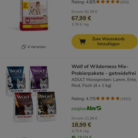
Rating: 4.8/5
(
655
)
Einzeln
81,59 €
67,99 €
3,78 € / kg
Zum Warenkorb
hinzufügen
4 Varianten
Wolf of Wilderness Mix-
Probierpakete - getreidefrei
ADULT Monoprotein: Lamm, Ente,
Rind, Fisch (4 x 1 kg)
Rating: 4.7/5
(
1652
)
Einzeln
21,96 €
18,99 €
4,75 € / kg
18,04 €