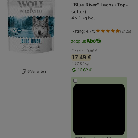
"Blue River" Lachs (Top-
seller)
4 x 1 kg Neu
Rating: 4.7/5
(
2426
)
Einzeln
19,96 €
17,49 €
4,37 € / kg
16,62 €
8 Varianten