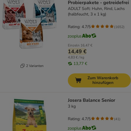
Probierpakete - getreidefrei
ADULT Soft: Huhn, Rind, Lachs
(halbfeucht, 3 x 1 kg)
Rating: 4.7/5
(
1652
)
Einzeln
16,47 €
14,49 €
4,83 € / kg
13,77 €
2 Varianten
Zum Warenkorb
hinzufügen
Josera Balance Senior
3 kg
Rating: 4.7/5
(
41
)