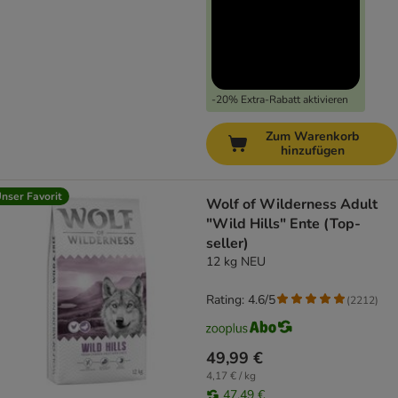
-20% Extra-Rabatt aktivieren
Zum Warenkorb
hinzufügen
nser Favorit
Wolf of Wilderness Adult
"Wild Hills" Ente (Top-
seller)
12 kg NEU
Rating: 4.6/5
(
2212
)
49,99 €
4,17 € / kg
47,49 €