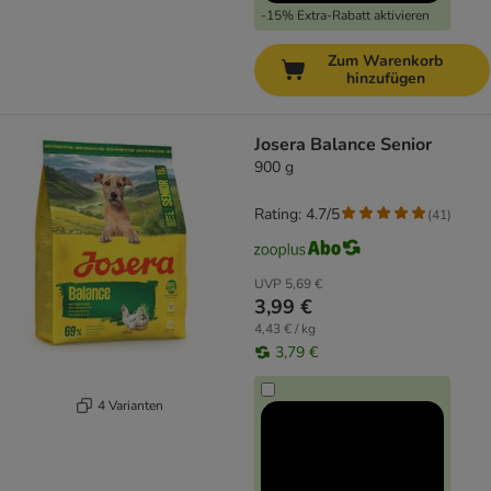
-15% Extra-Rabatt aktivieren
Zum Warenkorb
hinzufügen
Josera Balance Senior
900 g
Rating: 4.7/5
(
41
)
UVP
5,69 €
3,99 €
4,43 € / kg
3,79 €
4 Varianten