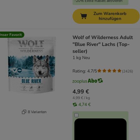
-20% Extra-Rabatt aktivieren
Zum Warenkorb
hinzufügen
nser Favorit
Wolf of Wilderness Adult
"Blue River" Lachs (Top-
seller)
1 kg Neu
Rating: 4.7/5
(
2426
)
4,99 €
4,99 € / kg
4,74 €
8 Varianten