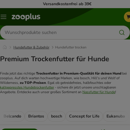
Versandkostenfrei ab 39€
Menü
Produkte
suchen
Hundefutter & Zubehör
Hundefutter trocken
Premium Trockenfutter für Hunde
Finde jetzt das richtige 
Trockenfutter in Premium-Qualität für deinen Hund
 bei 
zooplus. Auf dich warten hochwertige Marken, wie bosch, Hill's und Wolf of 
Wilderness, 
zu TOP-Preisen
. Egal ob getreidefreies, halbfeuchtes oder 
kaltgepresstes Hundetrockenfutter
 - sichere dir jetzt unsere unschlagbaren 
Angebote. Entdecke auch unser großes Sortiment an 
Nassfutter für Hunde
!
Belcando
Briantos
bosch
Concept for Life
Eukanuba