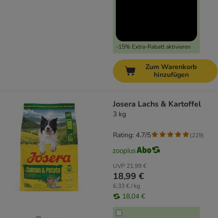
-15% Extra-Rabatt aktivieren
Zum Warenkorb
hinzufügen
Josera Lachs & Kartoffel
3 kg
Rating: 4.7/5
(
229
)
UVP
21,99 €
18,99 €
6,33 € / kg
18,04 €