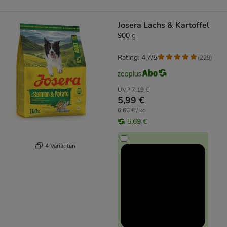
Josera Lachs & Kartoffel
900 g
Rating: 4.7/5
(
229
)
UVP
7,19 €
5,99 €
6,66 € / kg
5,69 €
4 Varianten