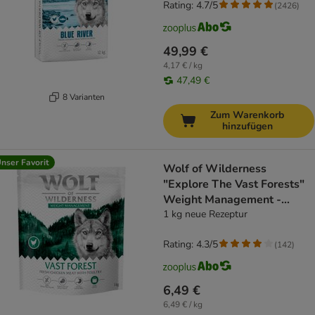
Rating: 4.7/5
(
2426
)
49,99 €
4,17 € / kg
47,49 €
8 Varianten
Zum Warenkorb
hinzufügen
nser Favorit
Wolf of Wilderness
"Explore The Vast Forests"
Weight Management -
getreidefrei
1 kg neue Rezeptur
Rating: 4.3/5
(
142
)
6,49 €
6,49 € / kg