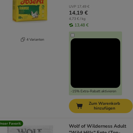
UVP
17,49 €
14,19 €
4,73 € / kg
13,48 €
4 Varianten
-15% Extra-Rabatt aktivieren
Zum Warenkorb
hinzufügen
nser Favorit
Wolf of Wilderness Adult
"Wild Hills" Ente (Top-