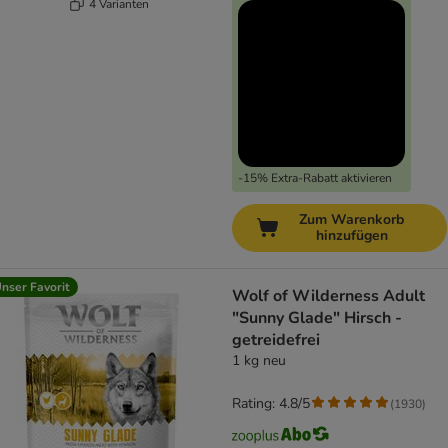
4 Varianten
-15% Extra-Rabatt aktivieren
Zum Warenkorb
hinzufügen
nser Favorit
Wolf of Wilderness Adult
"Sunny Glade" Hirsch -
getreidefrei
1 kg neu
Rating: 4.8/5
(
1930
)