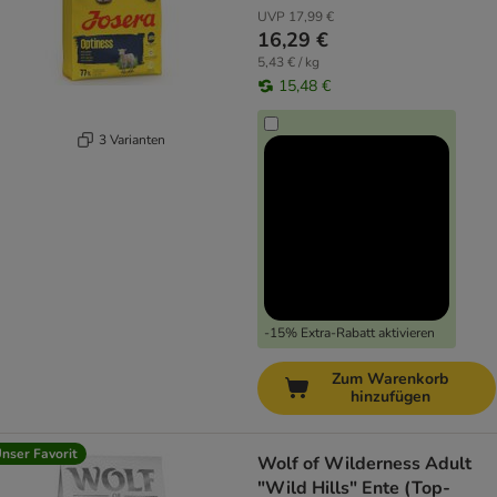
UVP
17,99 €
16,29 €
5,43 € / kg
15,48 €
3 Varianten
-15% Extra-Rabatt aktivieren
Zum Warenkorb
hinzufügen
nser Favorit
Wolf of Wilderness Adult
"Wild Hills" Ente (Top-