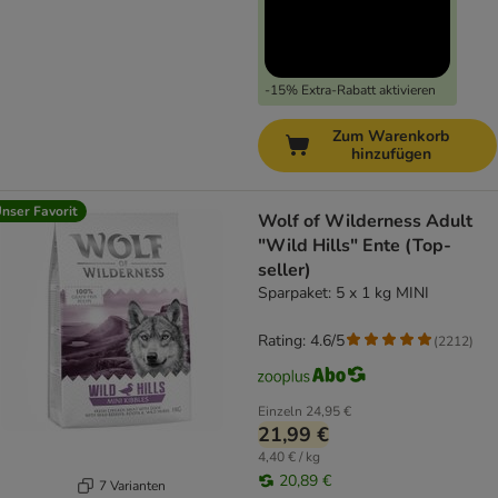
-15% Extra-Rabatt aktivieren
Zum Warenkorb
hinzufügen
nser Favorit
Wolf of Wilderness Adult
"Wild Hills" Ente (Top-
seller)
Sparpaket: 5 x 1 kg MINI
Rating: 4.6/5
(
2212
)
Einzeln
24,95 €
21,99 €
4,40 € / kg
20,89 €
7 Varianten