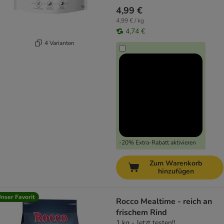
4,99 €
4,99 € / kg
4,74 €
4 Varianten
-20% Extra-Rabatt aktivieren
Zum Warenkorb
hinzufügen
nser Favorit
Rocco Mealtime - reich an
frischem Rind
1 kg - Jetzt testen!!