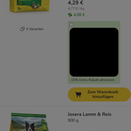
4,29 €
4,77 € / kg
4,08 €
4 Varianten
-15% Extra-Rabatt aktivieren
Zum Warenkorb
hinzufügen
Josera Lamm & Reis
900 g