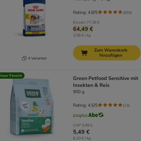
Rating: 4.8/5
(
655
)
Einzeln
77,39 €
64,49 €
3,58 € / kg
Zum Warenkorb
hinzufügen
4 Varianten
nser Favorit
Green Petfood Sensitive mit
Insekten & Reis
900 g
Rating: 4.5/5
(
13
)
UVP
5,99 €
5,49 €
6,10 € / kg