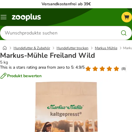
Versandkostenfrei ab 39€
Menü
Produkte
suchen
Hundefutter & Zubehör
Hundefutter trocken
Markus Mühle
Marku
Markus-Mühle Freiland Wild
5 kg
This is a stars rating area from zero to 5: 4.9/5
(
8
)
Produkt bewerten