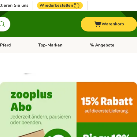
tieren Sie uns
Wiederbestellen
Warenkorb
Pferd
Top-Marken
% Angebote
: Fisch
tegorie-Menü öffnen: Vogel
Kategorie-Menü öffnen: Pferd
Kategorie-Menü öffnen: T