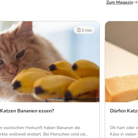
Zum Magazin
3 min
 Katzen Bananen essen?
Dürfen Katz
rer exotischen Herkunft haben Bananen die
Ob hart oder 
kte weltweit erobert. Bei Menschen sind sie
Käse in viele