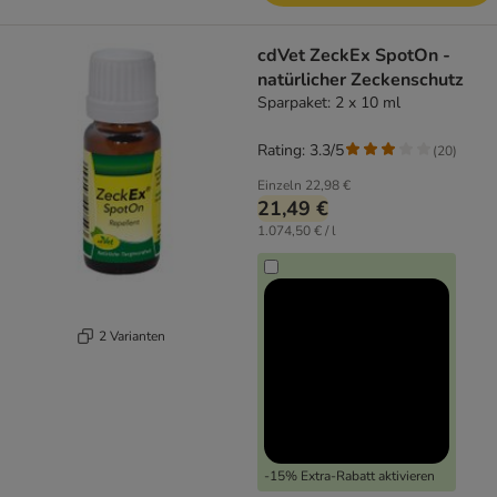
cdVet ZeckEx SpotOn -
natürlicher Zeckenschutz
Sparpaket: 2 x 10 ml
Rating: 3.3/5
(
20
)
Einzeln
22,98 €
21,49 €
1.074,50 € / l
2 Varianten
-15% Extra-Rabatt aktivieren