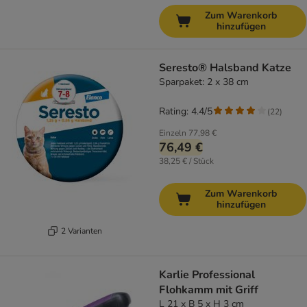
Zum Warenkorb
hinzufügen
Seresto® Halsband Katze
Sparpaket: 2 x 38 cm
Rating: 4.4/5
(
22
)
Einzeln
77,98 €
76,49 €
38,25 € / Stück
Zum Warenkorb
hinzufügen
2 Varianten
Karlie Professional
Flohkamm mit Griff
L 21 x B 5 x H 3 cm