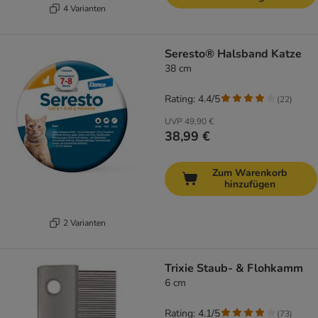
4 Varianten
Seresto® Halsband Katze
38 cm
Rating: 4.4/5
(
22
)
UVP
49,90 €
38,99 €
Zum Warenkorb
hinzufügen
2 Varianten
Trixie Staub- & Flohkamm
6 cm
Rating: 4.1/5
(
73
)