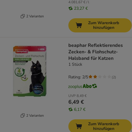
4.081,67 € / l
23,27 €
2 Varianten
Zum Warenkorb
hinzufügen
beaphar Reflektierendes
Zecken- & Flohschutz-
Halsband für Katzen
1 Stück
Rating: 2/5
(
2
)
UVP
8,49 €
6,49 €
6,17 €
2 Varianten
Zum Warenkorb
hinzufügen