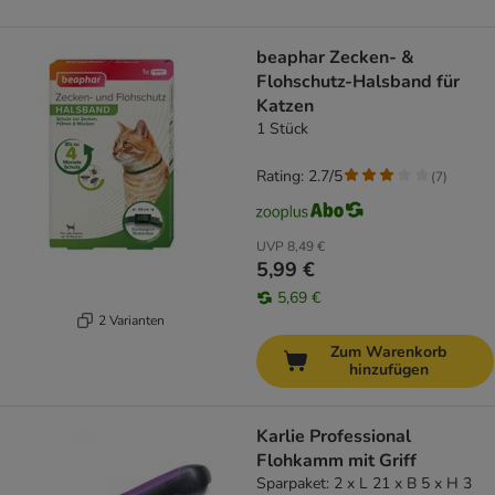
beaphar Zecken- &
Flohschutz-Halsband für
Katzen
1 Stück
Rating: 2.7/5
(
7
)
UVP
8,49 €
5,99 €
5,69 €
2 Varianten
Zum Warenkorb
hinzufügen
Karlie Professional
Flohkamm mit Griff
Sparpaket: 2 x L 21 x B 5 x H 3