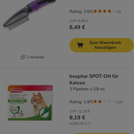
Rating: 3.5/5
(
2
)
UVP
9,89 €
6,49 €
Zum Warenkorb
hinzufügen
2 Varianten
beaphar SPOT-ON für
Katzen
3 Pipetten x 0,8 ml
Rating: 1.9/5
(
10
)
UVP
12,29 €
8,19 €
4.095,00 € / l