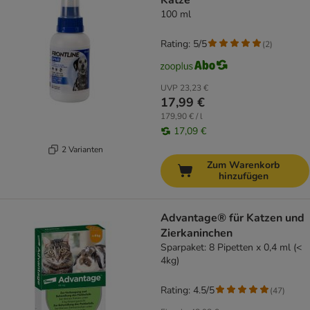
Katze
100 ml
Rating: 5/5
(
2
)
UVP
23,23 €
17,99 €
179,90 € / l
17,09 €
2 Varianten
Zum Warenkorb
hinzufügen
Advantage® für Katzen und
Zierkaninchen
Sparpaket: 8 Pipetten x 0,4 ml (<
4kg)
Rating: 4.5/5
(
47
)