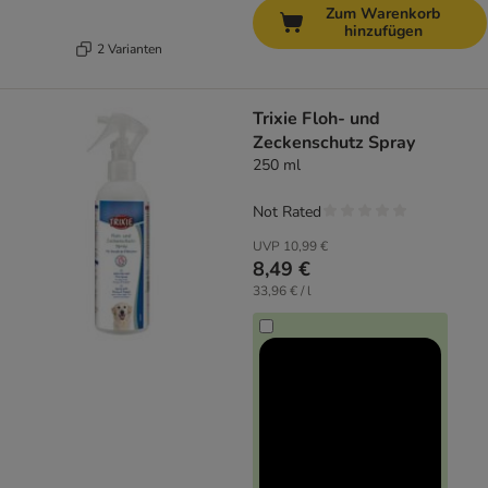
Zum Warenkorb
hinzufügen
2 Varianten
Trixie Floh- und
Zeckenschutz Spray
250 ml
Not Rated
UVP
10,99 €
8,49 €
33,96 € / l