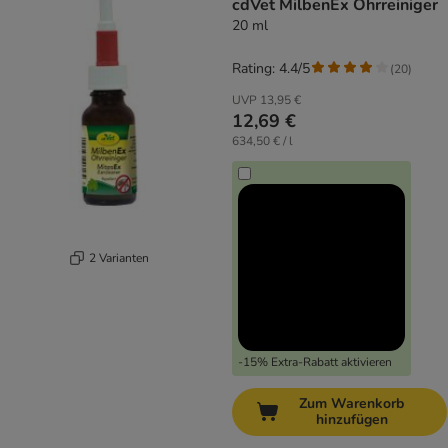
cdVet MilbenEx Ohrreiniger
20 ml
Rating: 4.4/5
(
20
)
UVP
13,95 €
12,69 €
634,50 € / l
2 Varianten
-15% Extra-Rabatt aktivieren
Zum Warenkorb
hinzufügen