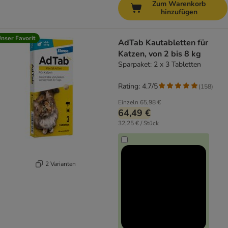
Zum Warenkorb
hinzufügen
nser Favorit
AdTab Kautabletten für
Katzen, von 2 bis 8 kg
Sparpaket: 2 x 3 Tabletten
Rating: 4.7/5
(
158
)
Einzeln
65,98 €
64,49 €
32,25 € / Stück
2 Varianten