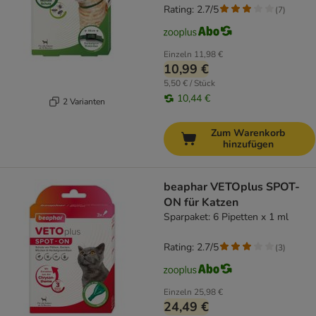
Rating: 2.7/5
(
7
)
Einzeln
11,98 €
10,99 €
5,50 € / Stück
10,44 €
2 Varianten
Zum Warenkorb
hinzufügen
beaphar VETOplus SPOT-
ON für Katzen
Sparpaket: 6 Pipetten x 1 ml
Rating: 2.7/5
(
3
)
Einzeln
25,98 €
24,49 €