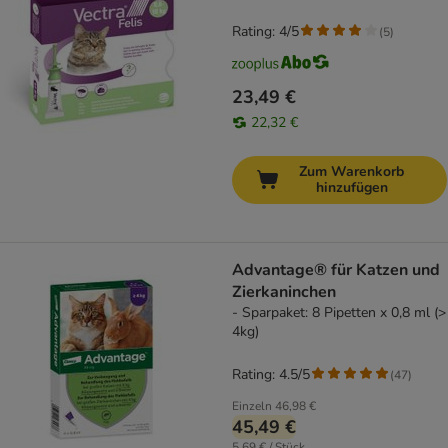
Rating: 4/5
(
5
)
23,49 €
22,32 €
Zum Warenkorb
hinzufügen
Advantage® für Katzen und
Zierkaninchen
- Sparpaket: 8 Pipetten x 0,8 ml (>
4kg)
Rating: 4.5/5
(
47
)
Einzeln
46,98 €
45,49 €
5,69 € / Stück