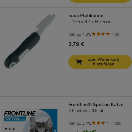
kooa Flohkamm
L 19,5 x B 4 x H 3,5 cm
Rating: 4.3/5
(
3
)
3,79 €
Zum Warenkorb
hinzufügen
Frontline® Spot on Katze
3 Pipetten x 0,5 ml
Rating: 3.4/5
(
39
)