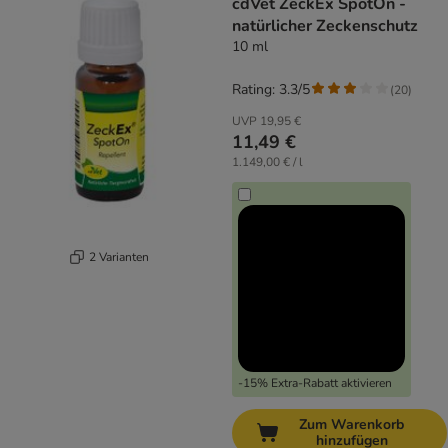
cdVet ZeckEx SpotOn -
natürlicher Zeckenschutz
10 ml
Rating: 3.3/5
(
20
)
UVP
19,95 €
11,49 €
1.149,00 € / l
2 Varianten
-15% Extra-Rabatt aktivieren
Zum Warenkorb
hinzufügen