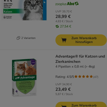
UVP
39,70 €
28,99 €
4,83 € / Stück
27,54 €
Zum Warenkorb
2 Varianten
hinzufügen
Advantage® für Katzen und
Zierkaninchen
4 Pipetten x 0,8 ml (> 4kg)
Rating: 4.5/5
(
47
)
UVP
34,90 €
23,49 €
5,87 € / Stück
Zum Warenkorb