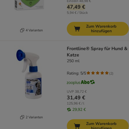
Einzeln
48,98 €
47,49 €
5,94 € / Stück
Zum Warenkorb
4 Varianten
hinzufügen
Frontline® Spray für Hund &
Katze
250 ml
Rating: 5/5
(
2
)
UVP
38,72 €
31,49 €
125,96 € / l
29,92 €
2 Varianten
Zum Warenkorb
hinzufügen