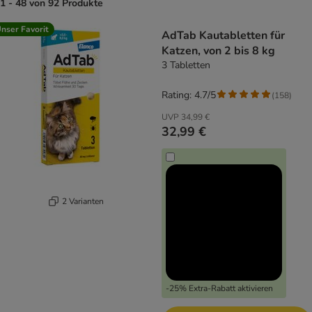
1 - 48 von 92 Produkte
product items have been changed
nser Favorit
AdTab Kautabletten für
Katzen, von 2 bis 8 kg
3 Tabletten
Rating: 4.7/5
(
158
)
UVP
34,99 €
32,99 €
2 Varianten
-25% Extra-Rabatt aktivieren