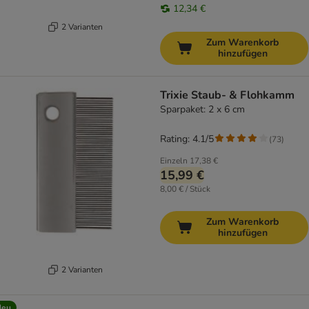
12,34 €
2 Varianten
Zum Warenkorb
hinzufügen
Trixie Staub- & Flohkamm
Sparpaket: 2 x 6 cm
Rating: 4.1/5
(
73
)
Einzeln
17,38 €
15,99 €
8,00 € / Stück
Zum Warenkorb
hinzufügen
2 Varianten
Neu