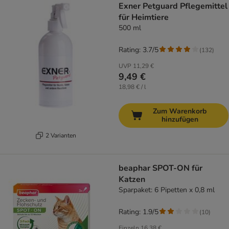
Exner Petguard Pflegemittel
für Heimtiere
500 ml
Rating: 3.7/5
(
132
)
UVP
11,29 €
9,49 €
18,98 € / l
Zum Warenkorb
hinzufügen
2 Varianten
beaphar SPOT-ON für
Katzen
Sparpaket: 6 Pipetten x 0,8 ml
Rating: 1.9/5
(
10
)
Einzeln
16,38 €