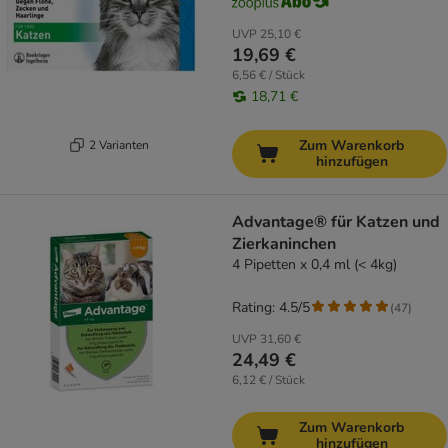
UVP
25,10 €
19,69 €
6,56 € / Stück
18,71 €
Zum Warenkorb
2 Varianten
hinzufügen
Advantage® für Katzen und
Zierkaninchen
4 Pipetten x 0,4 ml (< 4kg)
Rating: 4.5/5
(
47
)
UVP
31,60 €
24,49 €
6,12 € / Stück
Zum Warenkorb
hinzufügen