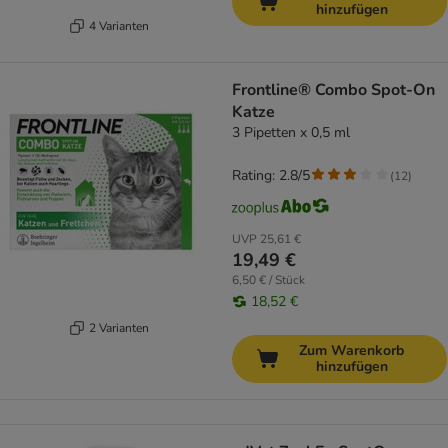
hinzufügen
4 Varianten
Frontline® Combo Spot-On
Katze
3 Pipetten x 0,5 ml
Rating: 2.8/5
(
12
)
UVP
25,61 €
19,49 €
6,50 € / Stück
18,52 €
2 Varianten
Zum Warenkorb
hinzufügen