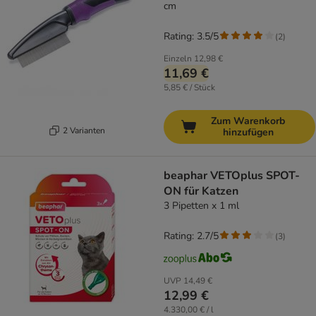
cm
Rating: 3.5/5
(
2
)
Einzeln
12,98 €
11,69 €
5,85 € / Stück
Zum Warenkorb
2 Varianten
hinzufügen
beaphar VETOplus SPOT-
ON für Katzen
3 Pipetten x 1 ml
Rating: 2.7/5
(
3
)
UVP
14,49 €
12,99 €
4.330,00 € / l