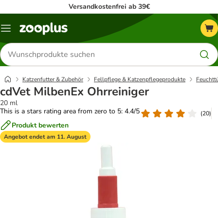
Versandkostenfrei ab 39€
Menü
Produkte
suchen
Katzenfutter & Zubehör
Fellpflege & Katzenpflegeprodukte
Feuchtt
cdVet MilbenEx Ohrreiniger
20 ml
This is a stars rating area from zero to 5: 4.4/5
(
20
)
Produkt bewerten
Angebot endet am 11. August