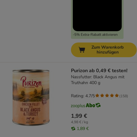
-5% Extra-Rabatt aktivieren
Zum Warenkorb
hinzufügen
Purizon ab 0,49 € testen!
Nassfutter: Black Angus mit
Truthahn 400 g
Rating: 4.7/5
(
158
)
1,99 €
4,98 € / kg
1,89 €