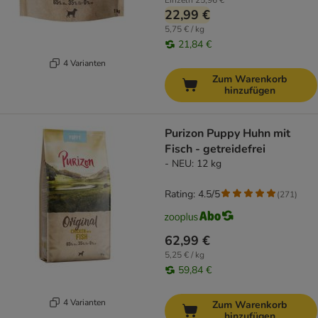
Einzeln
25,96 €
22,99 €
5,75 € / kg
21,84 €
4 Varianten
Zum Warenkorb
hinzufügen
Purizon Puppy Huhn mit
Fisch - getreidefrei
- NEU: 12 kg
Rating: 4.5/5
(
271
)
62,99 €
5,25 € / kg
59,84 €
4 Varianten
Zum Warenkorb
hinzufügen