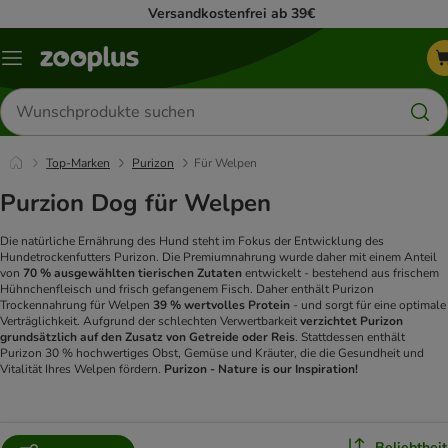
Versandkostenfrei ab 39€
Menü
Produkte
suchen
Top-Marken
Purizon
Für Welpen
Purzion Dog für Welpen
Die natürliche Ernährung des Hund steht im Fokus der Entwicklung des
Hundetrockenfutters Purizon. Die Premiumnahrung wurde daher mit einem Anteil
von
70 % ausgewählten tierischen Zutaten
entwickelt - bestehend aus frischem
Hühnchenfleisch und frisch gefangenem Fisch. Daher enthält Purizon
Trockennahrung für Welpen
39 % wertvolles Protein
- und sorgt für eine optimale
Verträglichkeit. Aufgrund der schlechten Verwertbarkeit
verzichtet Purizon
grundsätzlich auf den Zusatz von Getreide oder Reis
. Stattdessen enthält
Purizon 30 % hochwertiges Obst, Gemüse und Kräuter, die die Gesundheit und
Vitalität Ihres Welpen fördern.
Purizon - Nature is our Inspiration!
Beliebtheit