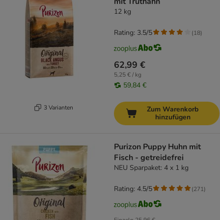
mit Truthahn
12 kg
Rating: 3.5/5
(
18
)
62,99 €
5,25 € / kg
59,84 €
3 Varianten
Zum Warenkorb
hinzufügen
Purizon Puppy Huhn mit
Fisch - getreidefrei
NEU Sparpaket: 4 x 1 kg
Rating: 4.5/5
(
271
)