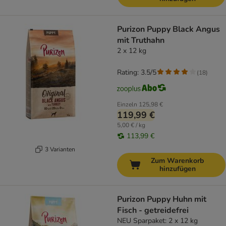
Purizon Puppy Black Angus
mit Truthahn
2 x 12 kg
Rating: 3.5/5
(
18
)
Einzeln
125,98 €
119,99 €
5,00 € / kg
113,99 €
3 Varianten
Zum Warenkorb
hinzufügen
Purizon Puppy Huhn mit
Fisch - getreidefrei
NEU Sparpaket: 2 x 12 kg