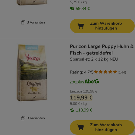
5,25 € / kg
59,84 €
3 Varianten
Zum Warenkorb
hinzufügen
Purizon Large Puppy Huhn &
Fisch - getreidefrei
Sparpaket: 2 x 12 kg NEU
Rating: 4.7/5
(
144
)
Einzeln
125,98 €
119,99 €
5,00 € / kg
113,99 €
3 Varianten
Zum Warenkorb
hinzufügen