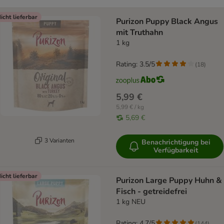
icht lieferbar
Purizon Puppy Black Angus
mit Truthahn
1 kg
Rating: 3.5/5
(
18
)
5,99 €
5,99 € / kg
5,69 €
3 Varianten
Benachrichtigung bei
Verfügbarkeit
icht lieferbar
Purizon Large Puppy Huhn &
Fisch - getreidefrei
1 kg NEU
Rating: 4.7/5
(
144
)