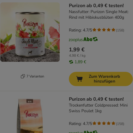
Purizon ab 0,49 € testen!
Nassfutter: Purizon Single Meat:
Rind mit Hibiskusblüten 400g
Rating: 4.7/5
(
158
)
1,99 €
4,98 € / kg
1,89 €
Zum Warenkorb
7 Varianten
hinzufügen
Purizon ab 0,49 € testen!
Trockenfutter Coldpressed: Mini
Swiss Poulet 1kg
Rating: 4.7/5
(
158
)