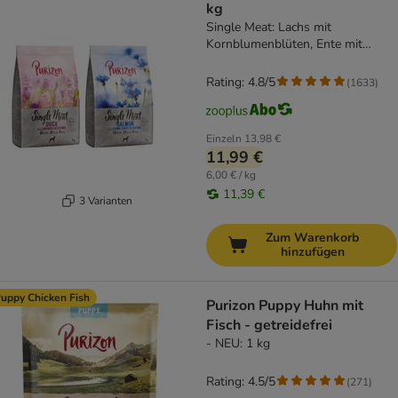
kg
Single Meat: Lachs mit
Kornblumenblüten, Ente mit
Lavendelblüten
Rating: 4.8/5
(
1633
)
Einzeln
13,98 €
11,99 €
6,00 € / kg
11,39 €
3 Varianten
Zum Warenkorb
hinzufügen
uppy Chicken Fish
Purizon Puppy Huhn mit
Fisch - getreidefrei
- NEU: 1 kg
Rating: 4.5/5
(
271
)