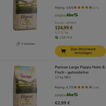
Rating: 4.5/5
(
271
)
Einzeln
129,98 €
124,99 €
5,21 € / kg
118,74 €
4 Varianten
Zum Warenkorb
hinzufügen
Purizon Large Puppy Huhn &
Fisch - getreidefrei
12 kg NEU
Rating: 4.7/5
(
144
)
62,99 €