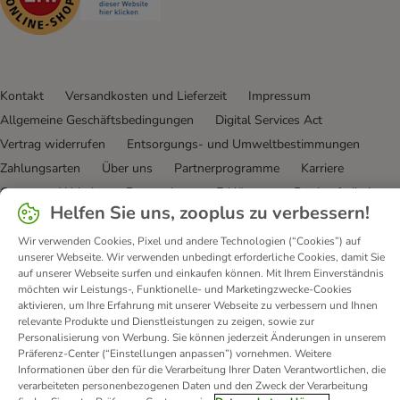
Kontakt
Versandkosten und Lieferzeit
Impressum
Allgemeine Geschäftsbedingungen
Digital Services Act
Vertrag widerrufen
Entsorgungs- und Umweltbestimmungen
Zahlungsarten
Über uns
Partnerprogramme
Karriere
Corporate Website
Datenschutz
Erklärung zur Barrierefreiheit
Helfen Sie uns, zooplus zu verbessern!
© zooplus SE
2026
Wir verwenden Cookies, Pixel und andere Technologien (“Cookies”) auf
unserer Webseite. Wir verwenden unbedingt erforderliche Cookies, damit Sie
auf unserer Webseite surfen und einkaufen können. Mit Ihrem Einverständnis
möchten wir Leistungs-, Funktionelle- und Marketingzwecke-Cookies
aktivieren, um Ihre Erfahrung mit unserer Webseite zu verbessern und Ihnen
relevante Produkte und Dienstleistungen zu zeigen, sowie zur
Personalisierung von Werbung. Sie können jederzeit Änderungen in unserem
Präferenz-Center (“Einstellungen anpassen”) vornehmen. Weitere
Informationen über den für die Verarbeitung Ihrer Daten Verantwortlichen, die
verarbeiteten personenbezogenen Daten und den Zweck der Verarbeitung