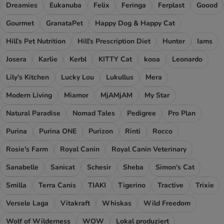
Dreamies
Eukanuba
Felix
Feringa
Ferplast
Goood
Gourmet
GranataPet
Happy Dog & Happy Cat
Hill’s Pet Nutrition
Hill's Prescription Diet
Hunter
Iams
Josera
Karlie
Kerbl
KITTY Cat
kooa
Leonardo
Lily's Kitchen
Lucky Lou
Lukullus
Mera
Modern Living
Miamor
MjAMjAM
My Star
Natural Paradise
Nomad Tales
Pedigree
Pro Plan
Purina
Purina ONE
Purizon
Rinti
Rocco
Rosie's Farm
Royal Canin
Royal Canin Veterinary
Sanabelle
Sanicat
Schesir
Sheba
Simon's Cat
Smilla
Terra Canis
TIAKI
Tigerino
Tractive
Trixie
Versele Laga
Vitakraft
Whiskas
Wild Freedom
Wolf of Wilderness
WOW
Lokal produziert