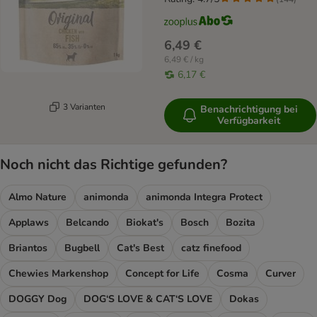
6,49 €
6,49 € / kg
6,17 €
3 Varianten
Benachrichtigung bei
Verfügbarkeit
Noch nicht das Richtige gefunden?
Almo Nature
animonda
animonda Integra Protect
Applaws
Belcando
Biokat's
Bosch
Bozita
Briantos
Bugbell
Cat's Best
catz finefood
Chewies Markenshop
Concept for Life
Cosma
Curver
DOGGY Dog
DOG‘S LOVE & CAT‘S LOVE
Dokas