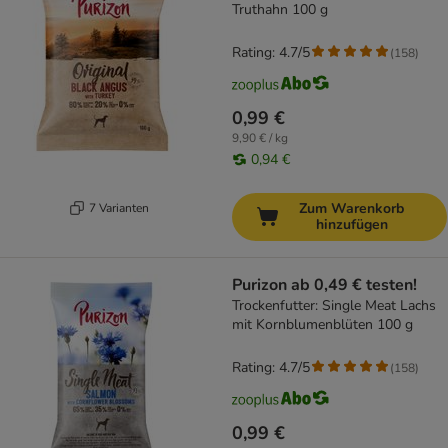
Truthahn 100 g
Rating: 4.7/5
(
158
)
0,99 €
9,90 € / kg
0,94 €
Zum Warenkorb
7 Varianten
hinzufügen
Purizon ab 0,49 € testen!
Trockenfutter: Single Meat Lachs
mit Kornblumenblüten 100 g
Rating: 4.7/5
(
158
)
0,99 €