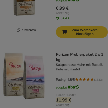
6,99 €
6,99 € / kg
6,64 €
Zum Warenkorb
7 Varianten
hinzufügen
Purizon Probierpaket 2 x 1
kg
Kaltgepresst: Huhn mit Rapsöl,
Pute mit Hanföl
Rating: 4.8/5
(
1633
)
Einzeln
13,98 €
11,99 €
6,00 € / kg