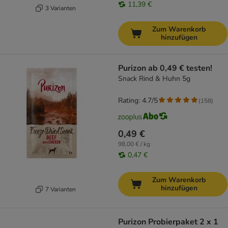
11,39 €
3 Varianten
Zum Warenkorb
hinzufügen
Purizon ab 0,49 € testen!
Snack Rind & Huhn 5g
Rating: 4.7/5
(
158
)
0,49 €
98,00 € / kg
0,47 €
Zum Warenkorb
hinzufügen
7 Varianten
Purizon Probierpaket 2 x 1