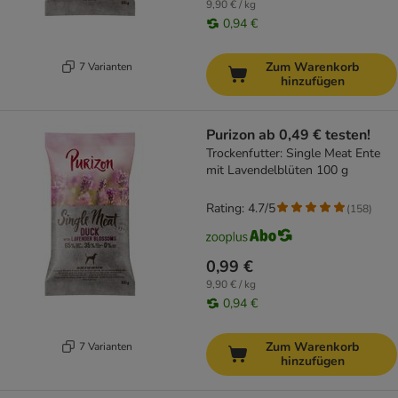
9,90 € / kg
0,94 €
Zum Warenkorb
7 Varianten
hinzufügen
Purizon ab 0,49 € testen!
Trockenfutter: Single Meat Ente
mit Lavendelblüten 100 g
Rating: 4.7/5
(
158
)
0,99 €
9,90 € / kg
0,94 €
Zum Warenkorb
7 Varianten
hinzufügen