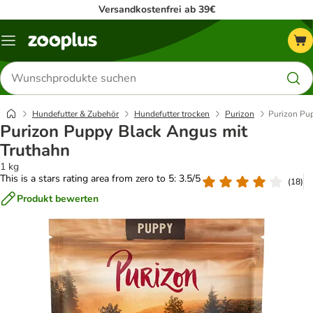
Versandkostenfrei ab 39€
Menü
Produkte
suchen
Hundefutter & Zubehör
Hundefutter trocken
Purizon
Purizon Pu
Purizon Puppy Black Angus mit
Truthahn
1 kg
This is a stars rating area from zero to 5: 3.5/5
(
18
)
Produkt bewerten