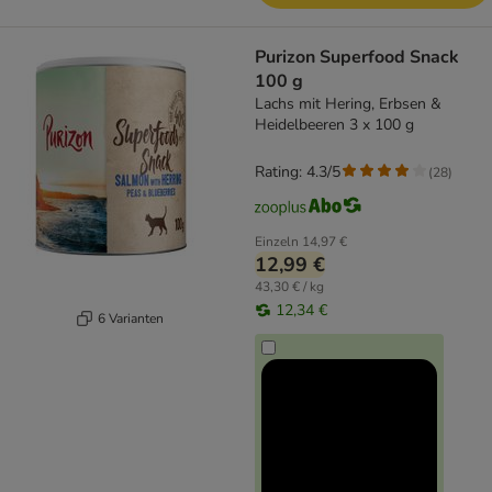
Purizon Superfood Snack
100 g
Lachs mit Hering, Erbsen &
Heidelbeeren 3 x 100 g
Rating: 4.3/5
(
28
)
Einzeln
14,97 €
12,99 €
43,30 € / kg
12,34 €
6 Varianten