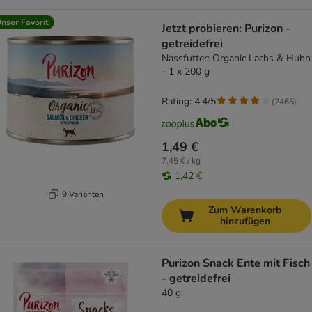
nser Favorit
Jetzt probieren: Purizon -
getreidefrei
Nassfutter: Organic Lachs & Huhn
- 1 x 200 g
Rating: 4.4/5
(
2465
)
1,49 €
7,45 € / kg
1,42 €
9 Varianten
Zum Warenkorb
hinzufügen
Purizon Snack Ente mit Fisch
- getreidefrei
40 g