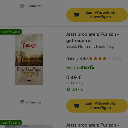
9 Varianten
Zum Warenkorb
hinzufügen
nser Favorit
Jetzt probieren: Purizon -
getreidefrei
Snack Huhn mit Fisch - 5g
Rating: 4.4/5
(
2465
)
0,49 €
98,00 € / kg
0,47 €
9 Varianten
Zum Warenkorb
hinzufügen
nser Favorit
Jetzt probieren: Purizon -