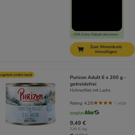
-15% Extra-Rabatt aktivieren
Zum Warenkorb
hinzufügen
ngebot endet bald
Purizon Adult 6 x 200 g -
getreidefrei
Hühnerfilet mit Lachs
Rating: 4.2/5
(
418
)
9,49 €
7,91 € / kg