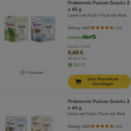
Probiermix Purizon Snacks 2
x 40 g
Lamm mit Fisch / Fisch mit Rind
Rating: 4.6/5
(
345
)
Einzeln
6,58 €
5,49 €
68,63 € / kg
5,22 €
4 Varianten
Zum Warenkorb
hinzufügen
Probiermix Purizon Snacks 2
x 40 g
Huhn mit Fisch / Fisch mit Rind
Rating: 4.6/5
(
345
)