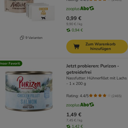
0,99 €
9,90 € / kg
0,94 €
9 Varianten
Zum Warenkorb
hinzufügen
nser Favorit
Jetzt probieren: Purizon -
getreidefrei
Nassfutter: Hühnerfillet mit Lachs
- 1 x 200 g
Rating: 4.4/5
(
2465
)
1,49 €
7,45 € / kg
1,42 €