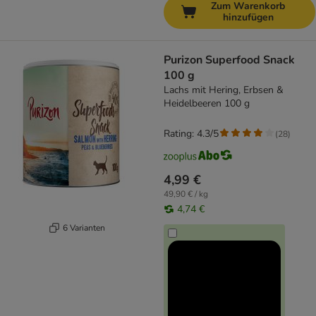
Zum Warenkorb
hinzufügen
Purizon Superfood Snack
100 g
Lachs mit Hering, Erbsen &
Heidelbeeren 100 g
Rating: 4.3/5
(
28
)
4,99 €
49,90 € / kg
4,74 €
6 Varianten