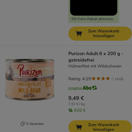
-5% Extra-Rabatt aktivieren
Zum Warenkorb
hinzufügen
Purizon Adult 6 x 200 g -
getreidefrei
Hühnerfilet mit Wildschwein
Rating: 4.2/5
(
418
)
9,49 €
7,91 € / kg
9,02 €
5 Varianten
Zum Warenkorb
hinzufügen