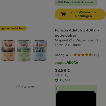
-15% Extra-Rabatt aktivieren
Zum Warenkorb
hinzufügen
ngebot endet bald
Purizon Adult 6 x 400 g -
getreidefrei
Mixpaket (2 x Wildschwein, 2 x
Lachs, 2 x Lamm)
Rating: 4.6/5
(
360
)
13,99 €
5,83 € / kg
13,29 €
4 Varianten