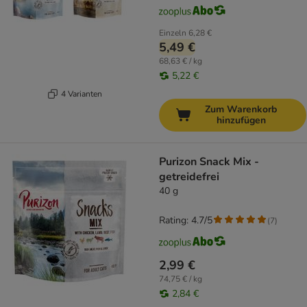
Einzeln
6,28 €
5,49 €
68,63 € / kg
5,22 €
4 Varianten
Zum Warenkorb
hinzufügen
Purizon Snack Mix -
getreidefrei
40 g
Rating: 4.7/5
(
7
)
2,99 €
74,75 € / kg
2,84 €