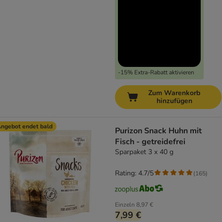
-15% Extra-Rabatt aktivieren
Zum Warenkorb
hinzufügen
ngebot endet bald
Purizon Snack Huhn mit
Fisch - getreidefrei
Sparpaket 3 x 40 g
Rating: 4.7/5
(
165
)
Einzeln
8,97 €
7,99 €