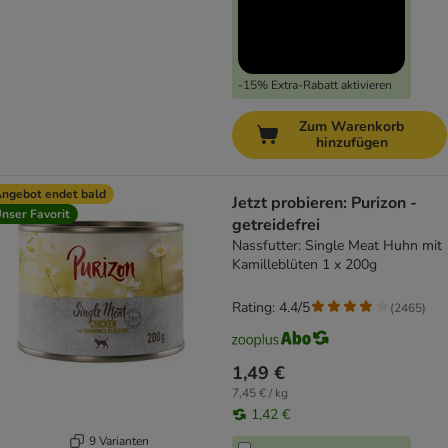
-15% Extra-Rabatt aktivieren
Zum Warenkorb
hinzufügen
ngebot endet bald
Jetzt probieren: Purizon -
nser Favorit
getreidefrei
Nassfutter: Single Meat Huhn mit
Kamilleblüten 1 x 200g
Rating: 4.4/5
(
2465
)
1,49 €
7,45 € / kg
1,42 €
9 Varianten