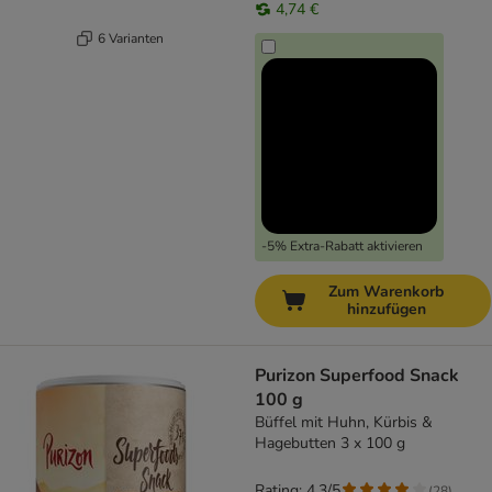
4,74 €
6 Varianten
-5% Extra-Rabatt aktivieren
Zum Warenkorb
hinzufügen
Purizon Superfood Snack
100 g
Büffel mit Huhn, Kürbis &
Hagebutten 3 x 100 g
Rating: 4.3/5
(
28
)