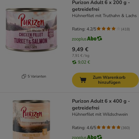
Purizon Adult 6 x 200 g -
getreidefrei
Hühnerfilet mit Truthahn & Lachs
Rating: 4.2/5
(
418
)
9,49 €
7,91 € / kg
9,02 €
5 Varianten
Zum Warenkorb
hinzufügen
Purizon Adult 6 x 400 g -
getreidefrei
Hühnerfilet mit Wildschwein
Rating: 4.6/5
(
360
)