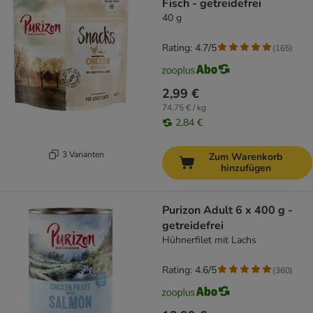
Fisch - getreidefrei
40 g
Rating: 4.7/5
(
165
)
2,99 €
74,75 € / kg
2,84 €
3 Varianten
Zum Warenkorb
hinzufügen
Purizon Adult 6 x 400 g -
getreidefrei
Hühnerfilet mit Lachs
Rating: 4.6/5
(
360
)