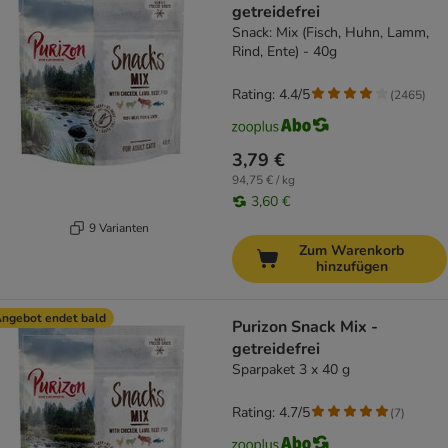
getreidefrei
Snack: Mix (Fisch, Huhn, Lamm,
Rind, Ente) - 40g
Rating: 4.4/5
(
2465
)
3,79 €
94,75 € / kg
3,60 €
9 Varianten
Zum Warenkorb
hinzufügen
ngebot endet bald
Purizon Snack Mix -
getreidefrei
Sparpaket 3 x 40 g
Rating: 4.7/5
(
7
)