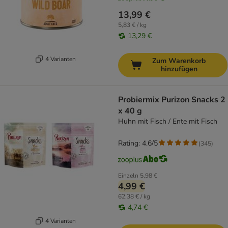
13,99 €
5,83 € / kg
13,29 €
4 Varianten
Zum Warenkorb
hinzufügen
Probiermix Purizon Snacks 2
x 40 g
Huhn mit Fisch / Ente mit Fisch
Rating: 4.6/5
(
345
)
Einzeln
5,98 €
4,99 €
62,38 € / kg
4,74 €
4 Varianten