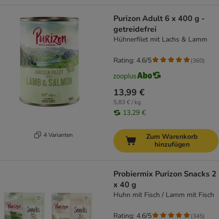
Purizon Adult 6 x 400 g -
getreidefrei
Hühnerfilet mit Lachs & Lamm
Rating: 4.6/5
(
360
)
13,99 €
5,83 € / kg
13,29 €
4 Varianten
Zum Warenkorb
hinzufügen
Probiermix Purizon Snacks 2
x 40 g
Huhn mit Fisch / Lamm mit Fisch
Rating: 4.6/5
(
345
)