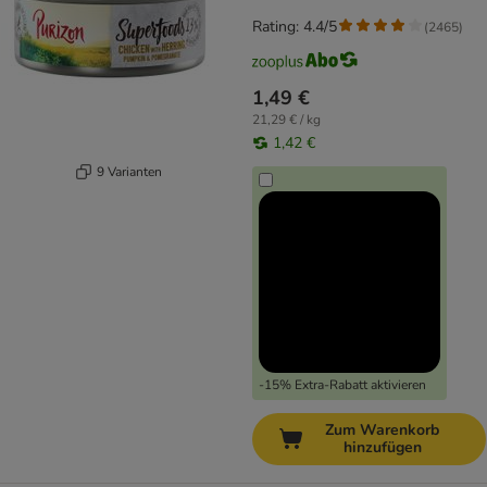
- 1 x 70g NEU
Rating: 4.4/5
(
2465
)
1,49 €
21,29 € / kg
1,42 €
9 Varianten
-15% Extra-Rabatt aktivieren
Zum Warenkorb
hinzufügen