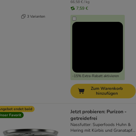
66,58 € / kg
7,59 €
3 Varianten
-15% Extra-Rabatt aktivieren
Zum Warenkorb
hinzufügen
ngebot endet bald
Jetzt probieren: Purizon -
nser Favorit
getreidefrei
Nassfutter: Superfoods Huhn &
Hering mit Kürbis und Granatapfel