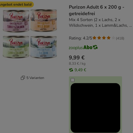
ngebot endet bald
Purizon Adult 6 x 200 g -
getreidefrei
Mix 4 Sorten (2 x Lachs, 2 x
Wildschwein, 1 x Lamm&Lachs, 1
x Truthahn & Lachs)
Rating: 4.2/5
(
418
)
9,99 €
8,33 € / kg
9,49 €
5 Varianten