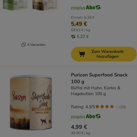
Einzeln
6,28 €
5,49 €
68,63 € / kg
5,22 €
4 Varianten
Zum Warenkorb
hinzufügen
Purizon Superfood Snack
100 g
Büffel mit Huhn, Kürbis &
Hagebutten 100 g
Rating: 4.3/5
(
28
)
4,99 €
49,90 € / kg