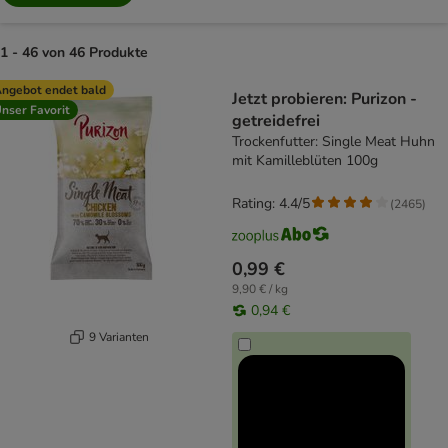
1 - 46 von 46 Produkte
product items have been changed
ngebot endet bald
Jetzt probieren: Purizon -
nser Favorit
getreidefrei
Trockenfutter: Single Meat Huhn
mit Kamilleblüten 100g
Rating: 4.4/5
(
2465
)
0,99 €
9,90 € / kg
0,94 €
9 Varianten