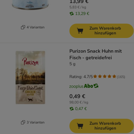
13,99 €
5,83 € / kg
13,29 €
4 Varianten
Zum Warenkorb
hinzufügen
Purizon Snack Huhn mit
Fisch - getreidefrei
5 g
Rating: 4.7/5
(
165
)
0,49 €
98,00 € / kg
0,47 €
3 Varianten
Zum Warenkorb
hinzufügen