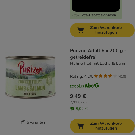
-5% Extra-Rabatt aktivieren
Zum Warenkorb
hinzufügen
Purizon Adult 6 x 200 g -
getreidefrei
Hühnerfilet mit Lachs & Lamm
Rating: 4.2/5
(
418
)
9,49 €
7,91 € / kg
9,02 €
5 Varianten
Zum Warenkorb
hinzufügen