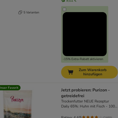
9,02 €
5 Varianten
-15% Extra-Rabatt aktivieren
Zum Warenkorb
hinzufügen
nser Favorit
Jetzt probieren: Purizon -
getreidefrei
Trockenfutter NEUE Rezeptur
Daily 65%: Huhn mit Fisch - 100
g
Rating: 4.4/5
(
2465
)