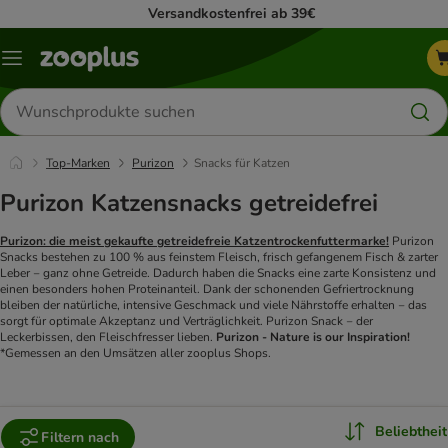
Versandkostenfrei ab 39€
Menü
Produkte
suchen
Top-Marken
Purizon
Snacks für Katzen
Purizon Katzensnacks getreidefrei
Purizon: die meist gekaufte getreidefreie Katzentrockenfuttermarke!
Purizon
Snacks bestehen zu 100 % aus feinstem Fleisch, frisch gefangenem Fisch & zarter
Leber ‒ ganz ohne Getreide. Dadurch haben die Snacks eine zarte Konsistenz und
einen besonders hohen Proteinanteil. Dank der schonenden Gefriertrocknung
bleiben der natürliche, intensive Geschmack und viele Nährstoffe erhalten ‒ das
sorgt für optimale Akzeptanz und Verträglichkeit.
Purizon Snack ‒ der
Leckerbissen, den Fleischfresser lieben.
Purizon - Nature is our Inspiration!
*Gemessen an den Umsätzen aller zooplus Shops.
Beliebtheit
Filtern nach