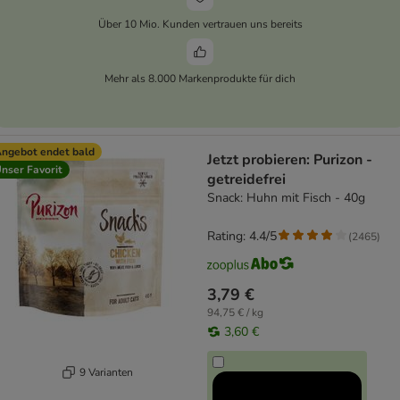
Über 10 Mio. Kunden vertrauen uns bereits
Mehr als 8.000 Markenprodukte für dich
ngebot endet bald
Jetzt probieren: Purizon -
nser Favorit
getreidefrei
Snack: Huhn mit Fisch - 40g
Rating: 4.4/5
(
2465
)
3,79 €
94,75 € / kg
3,60 €
9 Varianten