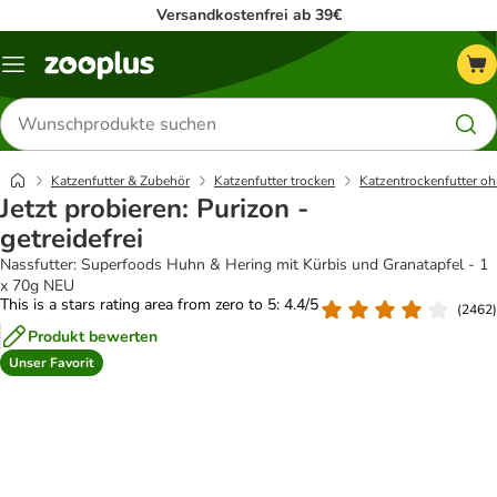
Versandkostenfrei ab 39€
Menü
Produkte
suchen
Katzenfutter & Zubehör
Katzenfutter trocken
Katzentrockenfutter oh
Jetzt probieren: Purizon -
getreidefrei
Nassfutter: Superfoods Huhn & Hering mit Kürbis und Granatapfel - 1
x 70g NEU
This is a stars rating area from zero to 5: 4.4/5
(
2462
)
Produkt bewerten
Unser Favorit