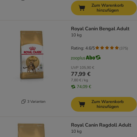
Zum Warenkorb
hinzufügen
Royal Canin Bengal Adult
10 kg
Rating: 4.6/5
(
375
)
UVP
105,90 €
77,99 €
7,80 € / kg
74,09 €
Zum Warenkorb
3 Varianten
hinzufügen
Royal Canin Ragdoll Adult
10 kg