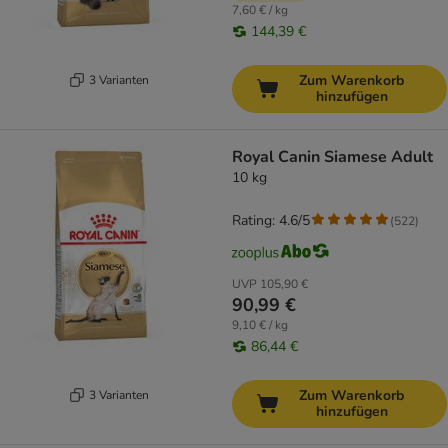
7,60 € / kg
144,39 €
Zum Warenkorb
3 Varianten
hinzufügen
Royal Canin Siamese Adult
10 kg
Rating: 4.6/5
(
522
)
UVP
105,90 €
90,99 €
9,10 € / kg
86,44 €
Zum Warenkorb
3 Varianten
hinzufügen