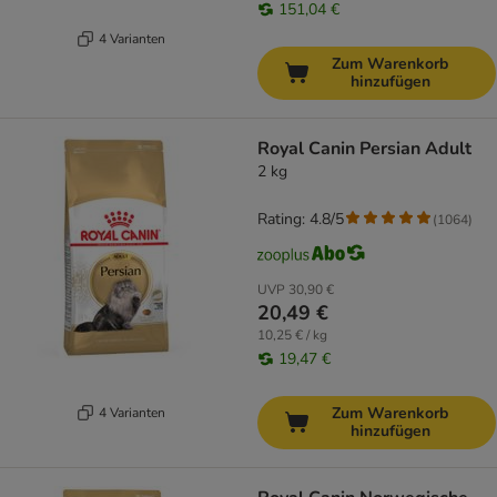
151,04 €
4 Varianten
Zum Warenkorb
hinzufügen
Royal Canin Persian Adult
2 kg
Rating: 4.8/5
(
1064
)
UVP
30,90 €
20,49 €
10,25 € / kg
19,47 €
Zum Warenkorb
4 Varianten
hinzufügen