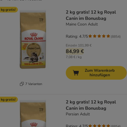
product items have been changed
 kg gratis!
2 kg gratis! 12 kg Royal
Canin im Bonusbag
Maine Coon Adult
Rating: 4.7/5
(
8854
)
Einzeln
101,99 €
84,99 €
7,08 € / kg
Zum Warenkorb
hinzufügen
7 Varianten
 kg gratis!
2 kg gratis! 12 kg Royal
Canin im Bonusbag
Persian Adult
Rating: 4.7/5
(
8854
)