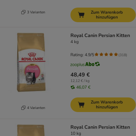
Zum Warenkorb
3 Varianten
hinzufügen
Royal Canin Persian Kitten
4 kg
Rating: 4.9/5
(
318
)
48,49 €
12,12 € / kg
46,07 €
Zum Warenkorb
hinzufügen
4 Varianten
Royal Canin Persian Kitten
10 kg