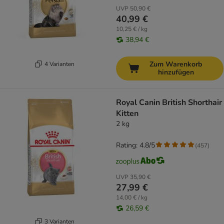
UVP
50,90 €
40,99 €
10,25 € / kg
38,94 €
Zum Warenkorb
4 Varianten
hinzufügen
Royal Canin British Shorthair
Kitten
2 kg
Rating: 4.8/5
(
457
)
UVP
35,90 €
27,99 €
14,00 € / kg
26,59 €
3 Varianten