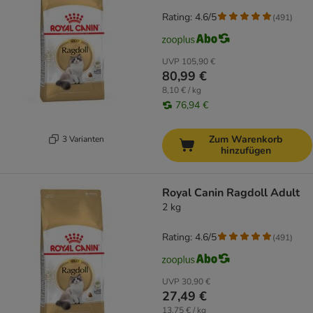
Rating: 4.6/5
(
491
)
UVP
105,90 €
80,99 €
8,10 € / kg
76,94 €
Zum Warenkorb
3 Varianten
hinzufügen
Royal Canin Ragdoll Adult
2 kg
Rating: 4.6/5
(
491
)
UVP
30,90 €
27,49 €
13,75 € / kg