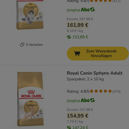
Rating: 4.6/5
(
411
)
Einzeln
167,98 €
161,99 €
8,10 € / kg
153,89 €
3 Varianten
Zum Warenkorb
hinzufügen
Royal Canin Sphynx Adult
Sparpaket: 2 x 10 kg
Rating: 4.8/5
(
470
)
Einzeln
157,98 €
154,99 €
7,75 € / kg
147,24 €