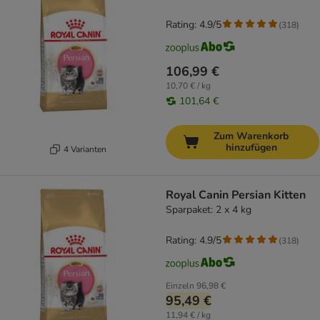
Rating: 4.9/5
(
318
)
106,99 €
10,70 € / kg
101,64 €
Zum Warenkorb
hinzufügen
4 Varianten
Royal Canin Persian Kitten
Sparpaket: 2 x 4 kg
Rating: 4.9/5
(
318
)
Einzeln
96,98 €
95,49 €
11,94 € / kg