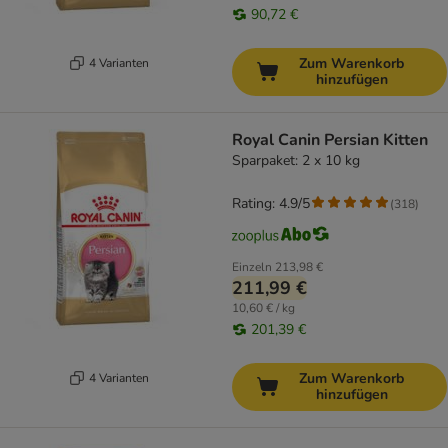
90,72 €
Zum Warenkorb
4 Varianten
hinzufügen
Royal Canin Persian Kitten
Sparpaket: 2 x 10 kg
Rating: 4.9/5
(
318
)
Einzeln
213,98 €
211,99 €
10,60 € / kg
201,39 €
Zum Warenkorb
4 Varianten
hinzufügen