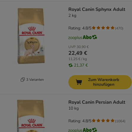
Royal Canin Sphynx Adult
2 kg
Rating: 4.8/5
(
470
)
UVP
30,90 €
22,49 €
11,25 € / kg
21,37 €
Zum Warenkorb
3 Varianten
hinzufügen
Royal Canin Persian Adult
10 kg
Rating: 4.8/5
(
1064
)