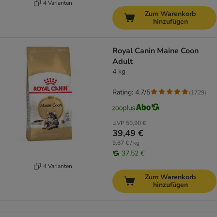
4 Varianten
Zum Warenkorb
hinzufügen
Royal Canin Maine Coon
Adult
4 kg
Rating: 4.7/5
(
1729
)
UVP
50,90 €
39,49 €
9,87 € / kg
37,52 €
4 Varianten
Zum Warenkorb
hinzufügen