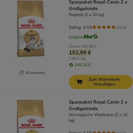
Sparpaket Royal Canin 2 x
Großgebinde
Ragdoll (2 x 10 kg)
Rating: 4.7/5
(
3322
)
Einzeln
161,98 €
152,99 €
7,65 € / kg
145,34 €
16 Varianten
Zum Warenkorb
hinzufügen
Sparpaket Royal Canin 2 x
Großgebinde
Norwegische Waldkatze (2 x 10
kg)