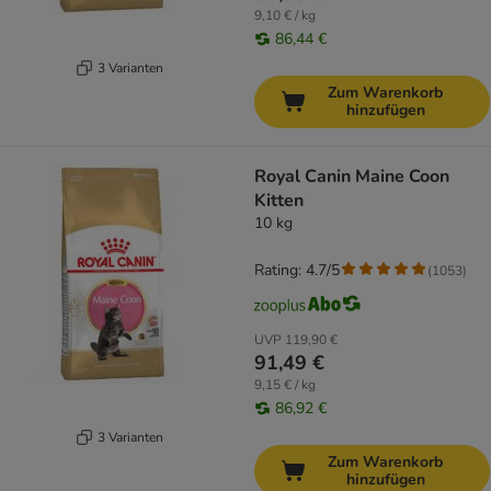
9,10 € / kg
86,44 €
3 Varianten
Zum Warenkorb
hinzufügen
Royal Canin Maine Coon
Kitten
10 kg
Rating: 4.7/5
(
1053
)
UVP
119,90 €
91,49 €
9,15 € / kg
86,92 €
3 Varianten
Zum Warenkorb
hinzufügen