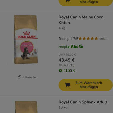
hinzufügen
Royal Canin Maine Coon
Kitten
4 kg
Rating: 4.7/5
(
1053
)
UVP
59,90 €
43,49 €
10,87 € / kg
41,32 €
3 Varianten
Zum Warenkorb
hinzufügen
Royal Canin Sphynx Adult
10 kg