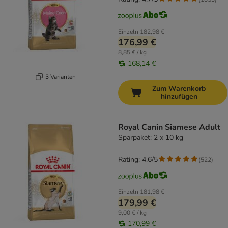
Einzeln
182,98 €
176,99 €
8,85 € / kg
168,14 €
3 Varianten
Zum Warenkorb
hinzufügen
Royal Canin Siamese Adult
Sparpaket: 2 x 10 kg
Rating: 4.6/5
(
522
)
Einzeln
181,98 €
179,99 €
9,00 € / kg
170,99 €