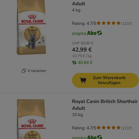
Adult
4 kg
Rating: 4.7/5
(
1237
)
UVP
50,90 €
42,99 €
10,75 € / kg
40,84 €
4 Varianten
Zum Warenkorb
hinzufügen
Royal Canin British Shorthair
Adult
10 kg
Rating: 4.7/5
(
1237
)