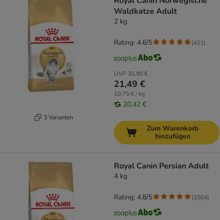
Royal Canin Norwegische
Waldkatze Adult
2 kg
Rating: 4.6/5
(
411
)
UVP
30,90 €
21,49 €
10,75 € / kg
20,42 €
3 Varianten
Zum Warenkorb
hinzufügen
Royal Canin Persian Adult
4 kg
Rating: 4.8/5
(
1064
)