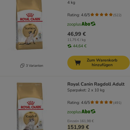
4 kg
Rating: 4.6/5
(
522
)
46,99 €
11,75 € / kg
44,64 €
Zum Warenkorb
hinzufügen
3 Varianten
Royal Canin Ragdoll Adult
Sparpaket: 2 x 10 kg
Rating: 4.6/5
(
491
)
Einzeln
161,98 €
151,99 €