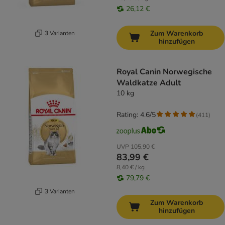
26,12 €
Zum Warenkorb
3 Varianten
hinzufügen
Royal Canin Norwegische
Waldkatze Adult
10 kg
Rating: 4.6/5
(
411
)
UVP
105,90 €
83,99 €
8,40 € / kg
79,79 €
3 Varianten
Zum Warenkorb
hinzufügen