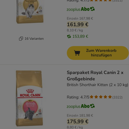
Rating: 4.7/5
(
3322
)
Einzeln
167,98 €
161,99 €
8,10 € / kg
153,89 €
16 Varianten
Zum Warenkorb
hinzufügen
Sparpaket Royal Canin 2 x
Großgebinde
British Shorthair Kitten (2 x 10 kg)
Rating: 4.7/5
(
3322
)
Einzeln
181,98 €
175,99 €
8,80 € / kg