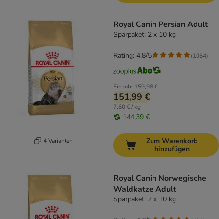
Royal Canin Persian Adult
Sparpaket: 2 x 10 kg
Rating: 4.8/5
(
1064
)
Einzeln
159,98 €
151,99 €
7,60 € / kg
144,39 €
Zum Warenkorb
4 Varianten
hinzufügen
Royal Canin Norwegische
Waldkatze Adult
Sparpaket: 2 x 10 kg