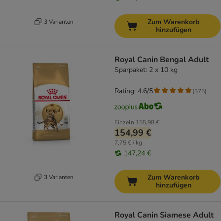
Zum Warenkorb
3 Varianten
hinzufügen
Royal Canin Bengal Adult
Sparpaket: 2 x 10 kg
Rating: 4.6/5
(
375
)
Einzeln
155,98 €
154,99 €
7,75 € / kg
147,24 €
Zum Warenkorb
3 Varianten
hinzufügen
Royal Canin Siamese Adult