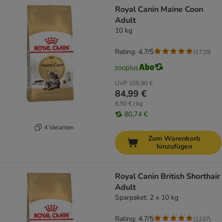
Royal Canin Maine Coon
Adult
10 kg
Rating: 4.7/5
(
1729
)
UVP
105,90 €
84,99 €
8,50 € / kg
80,74 €
4 Varianten
Zum Warenkorb
hinzufügen
Royal Canin British Shorthair
Adult
Sparpaket: 2 x 10 kg
Rating: 4.7/5
(
1237
)