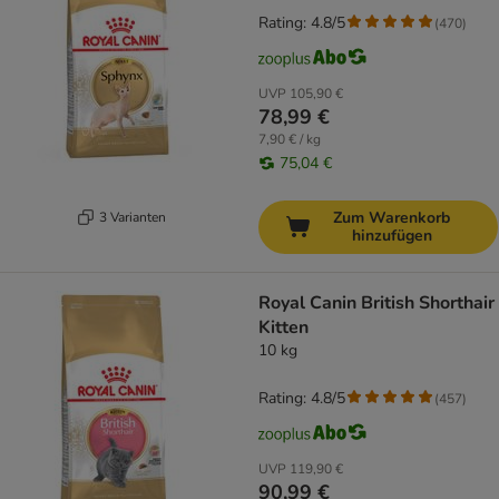
Rating: 4.8/5
(
470
)
UVP
105,90 €
78,99 €
7,90 € / kg
75,04 €
Zum Warenkorb
3 Varianten
hinzufügen
Royal Canin British Shorthair
Kitten
10 kg
Rating: 4.8/5
(
457
)
UVP
119,90 €
90,99 €