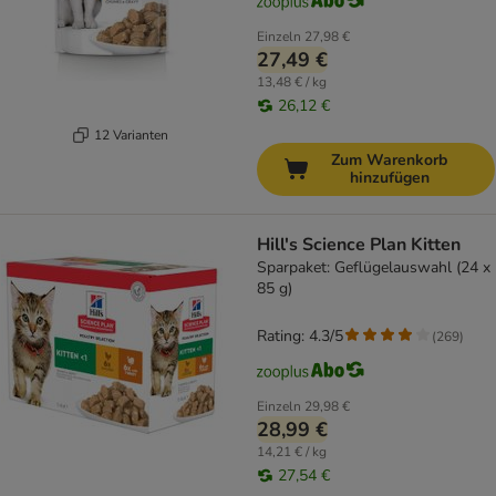
Einzeln
27,98 €
27,49 €
13,48 € / kg
26,12 €
12 Varianten
Zum Warenkorb
hinzufügen
Hill's Science Plan Kitten
Sparpaket: Geflügelauswahl (24 x
85 g)
Rating: 4.3/5
(
269
)
Einzeln
29,98 €
28,99 €
14,21 € / kg
27,54 €