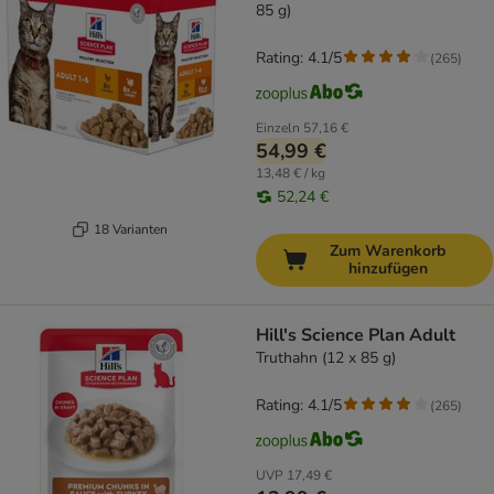
85 g)
Rating: 4.1/5
(
265
)
Einzeln
57,16 €
54,99 €
13,48 € / kg
52,24 €
18 Varianten
Zum Warenkorb
hinzufügen
Hill's Science Plan Adult
Truthahn (12 x 85 g)
Rating: 4.1/5
(
265
)
UVP
17,49 €