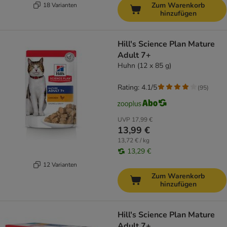
Zum Warenkorb
18 Varianten
hinzufügen
Hill's Science Plan Mature
Adult 7+
Huhn (12 x 85 g)
Rating: 4.1/5
(
95
)
UVP
17,99 €
13,99 €
13,72 € / kg
13,29 €
12 Varianten
Zum Warenkorb
hinzufügen
Hill's Science Plan Mature
Adult 7+