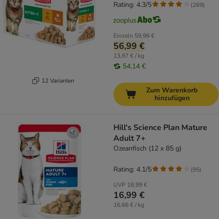
Rating: 4.3/5
(
269
)
Einzeln
59,96 €
56,99 €
13,97 € / kg
54,14 €
12 Varianten
Zum Warenkorb
hinzufügen
Hill's Science Plan Mature
Adult 7+
Ozeanfisch (12 x 85 g)
Rating: 4.1/5
(
95
)
UVP
18,99 €
16,99 €
16,66 € / kg