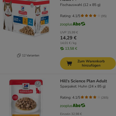
Fischauswahl (12 x 85 g)
Rating: 4.1/5
(
95
)
UVP
15,99 €
14,29 €
14,01 € / kg
13,58 €
12 Varianten
Zum Warenkorb
hinzufügen
Hill's Science Plan Adult
Sparpaket: Huhn (24 x 85 g)
Rating: 4.1/5
(
265
)
Einzeln
32,98 €