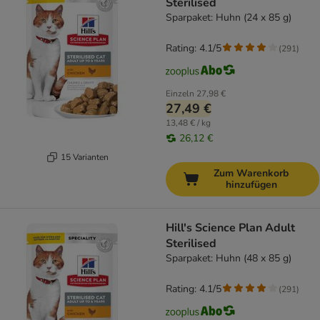
Sterilised
Sparpaket: Huhn (24 x 85 g)
Rating: 4.1/5
(
291
)
Einzeln
27,98 €
27,49 €
13,48 € / kg
26,12 €
15 Varianten
Zum Warenkorb
hinzufügen
Hill's Science Plan Adult
Sterilised
Sparpaket: Huhn (48 x 85 g)
Rating: 4.1/5
(
291
)