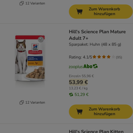
12 Varianten
Zum Warenkorb
hinzufügen
Hill's Science Plan Mature
Adult 7+
Sparpaket: Huhn (48 x 85 g)
Rating: 4.1/5
(
95
)
Einzeln
55,96 €
53,99 €
13,23 € / kg
51,29 €
12 Varianten
Zum Warenkorb
hinzufügen
Hill's Science Plan Kitten