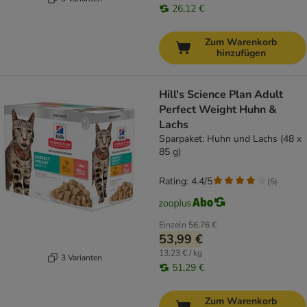
26,12 €
Zum Warenkorb
hinzufügen
Hill's Science Plan Adult
Perfect Weight Huhn &
Lachs
Sparpaket: Huhn und Lachs (48 x
85 g)
Rating: 4.4/5
(
5
)
Einzeln
56,76 €
53,99 €
13,23 € / kg
3 Varianten
51,29 €
Zum Warenkorb