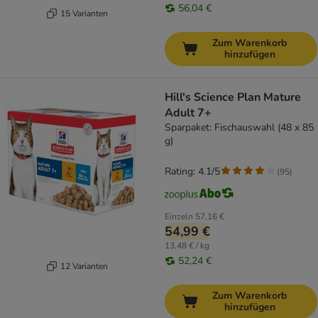
56,04 €
15 Varianten
Zum Warenkorb
hinzufügen
Hill's Science Plan Mature
Adult 7+
Sparpaket: Fischauswahl (48 x 85
g)
Rating: 4.1/5
(
95
)
Einzeln
57,16 €
54,99 €
13,48 € / kg
52,24 €
12 Varianten
Zum Warenkorb
hinzufügen