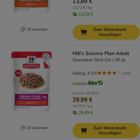
13,99 €
13,72 € / kg
13,29 €
Zum Warenkorb
18 Varianten
hinzufügen
Hill's Science Plan Adult
Sparpaket: Rind (24 x 85 g)
Rating: 4.1/5
(
265
)
Einzeln
30,58 €
29,99 €
14,70 € / kg
28,49 €
Zum Warenkorb
18 Varianten
hinzufügen