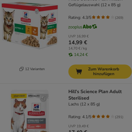
Geflügelauswahl (12 x 85 g)
Rating: 4.3/5
(
269
)
UVP
16,99 €
14,99 €
14,70 € / kg
14,24 €
Zum Warenkorb
12 Varianten
hinzufügen
Hill's Science Plan Adult
Sterilised
Lachs (12 x 85 g)
Rating: 4.1/5
(
291
)
UVP
19,49 €