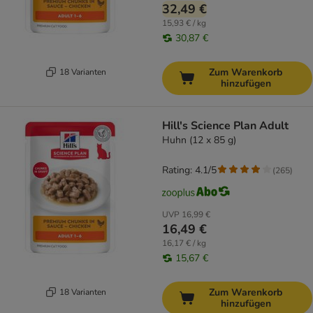
32,49 €
15,93 € / kg
30,87 €
Zum Warenkorb
18 Varianten
hinzufügen
Hill's Science Plan Adult
Huhn (12 x 85 g)
Rating: 4.1/5
(
265
)
UVP
16,99 €
16,49 €
16,17 € / kg
15,67 €
Zum Warenkorb
18 Varianten
hinzufügen