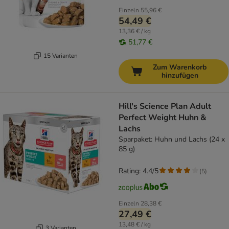
Einzeln
55,96 €
54,49 €
13,36 € / kg
51,77 €
15 Varianten
Zum Warenkorb
hinzufügen
Hill's Science Plan Adult
Perfect Weight Huhn &
Lachs
Sparpaket: Huhn und Lachs (24 x
85 g)
Rating: 4.4/5
(
5
)
Einzeln
28,38 €
27,49 €
13,48 € / kg
3 Varianten