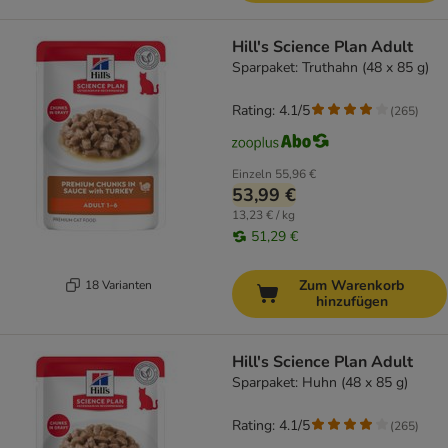
Hill's Science Plan Adult
Sparpaket: Truthahn (48 x 85 g)
Rating: 4.1/5
(
265
)
Einzeln
55,96 €
53,99 €
13,23 € / kg
51,29 €
Zum Warenkorb
18 Varianten
hinzufügen
Hill's Science Plan Adult
Sparpaket: Huhn (48 x 85 g)
Rating: 4.1/5
(
265
)