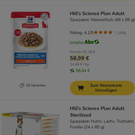
Hill's Science Plan Adult
Sparpaket: Meeresfisch (48 x 85 g)
Rating: 4.1/5
(
265
)
Einzeln
61,16 €
58,99 €
14,46 € / kg
56,04 €
Zum Warenkorb
18 Varianten
hinzufügen
Hill's Science Plan Adult
Sterilised
Sparpaket: Huhn, Lachs, Truthahn,
Forelle (24 x 85 g)