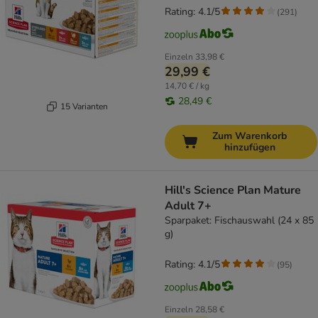
Rating: 4.1/5
(
291
)
Einzeln
33,98 €
29,99 €
14,70 € / kg
28,49 €
15 Varianten
Zum Warenkorb
hinzufügen
Hill's Science Plan Mature
Adult 7+
Sparpaket: Fischauswahl (24 x 85
g)
Rating: 4.1/5
(
95
)
Einzeln
28,58 €