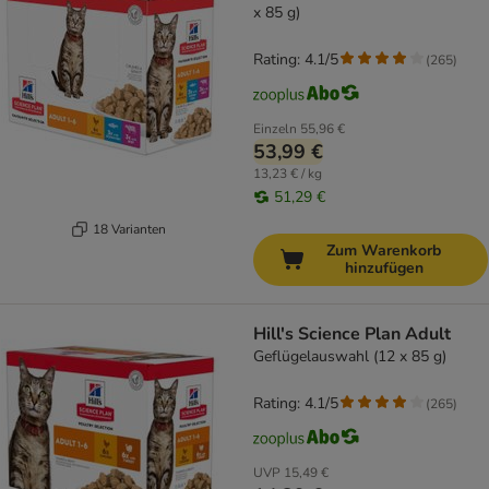
x 85 g)
Rating: 4.1/5
(
265
)
Einzeln
55,96 €
53,99 €
13,23 € / kg
51,29 €
18 Varianten
Zum Warenkorb
hinzufügen
Hill's Science Plan Adult
Geflügelauswahl (12 x 85 g)
Rating: 4.1/5
(
265
)
UVP
15,49 €