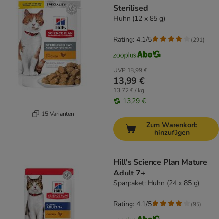
Sterilised
Huhn (12 x 85 g)
Rating: 4.1/5
(
291
)
UVP
18,99 €
13,99 €
13,72 € / kg
13,29 €
15 Varianten
Zum Warenkorb
hinzufügen
Hill's Science Plan Mature
Adult 7+
Sparpaket: Huhn (24 x 85 g)
Rating: 4.1/5
(
95
)