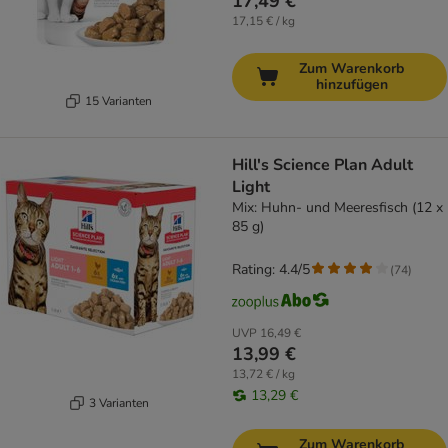
17,49 €
17,15 € / kg
Zum Warenkorb
hinzufügen
15 Varianten
Hill's Science Plan Adult
Light
Mix: Huhn- und Meeresfisch (12 x
85 g)
Rating: 4.4/5
(
74
)
UVP
16,49 €
13,99 €
13,72 € / kg
13,29 €
3 Varianten
Zum Warenkorb