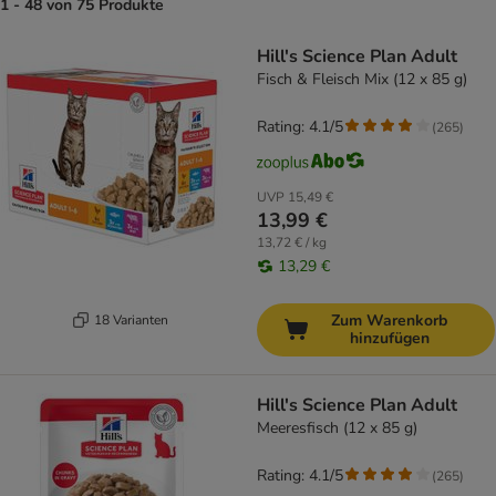
1 - 48 von 75 Produkte
product items have been changed
Hill's Science Plan Adult
Fisch & Fleisch Mix (12 x 85 g)
Rating: 4.1/5
(
265
)
UVP
15,49 €
13,99 €
13,72 € / kg
13,29 €
Zum Warenkorb
18 Varianten
hinzufügen
Hill's Science Plan Adult
Meeresfisch (12 x 85 g)
Rating: 4.1/5
(
265
)