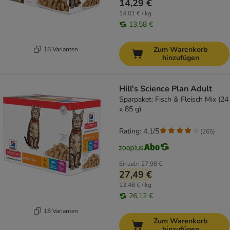
14,29 €
14,01 € / kg
13,58 €
Zum Warenkorb
18 Varianten
hinzufügen
Hill's Science Plan Adult
Sparpaket: Fisch & Fleisch Mix (24
x 85 g)
Rating: 4.1/5
(
265
)
Einzeln
27,98 €
27,49 €
13,48 € / kg
26,12 €
18 Varianten
Zum Warenkorb
hinzufügen