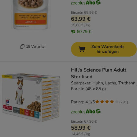
Einzeln
65,96 €
63,99 €
15,68 € / kg
60,79 €
Zum Warenkorb
18 Varianten
hinzufügen
Hill's Science Plan Adult
Sterilised
Sparpaket: Huhn, Lachs, Truthahn,
Forelle (48 x 85 g)
Rating: 4.1/5
(
291
)
Einzeln
67,96 €
58,99 €
14,46 € / kg