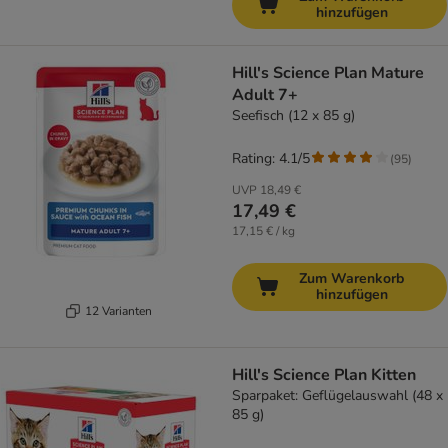
hinzufügen
Hill's Science Plan Mature
Adult 7+
Seefisch (12 x 85 g)
Rating: 4.1/5
(
95
)
UVP
18,49 €
17,49 €
17,15 € / kg
Zum Warenkorb
hinzufügen
12 Varianten
Hill's Science Plan Kitten
Sparpaket: Geflügelauswahl (48 x
85 g)