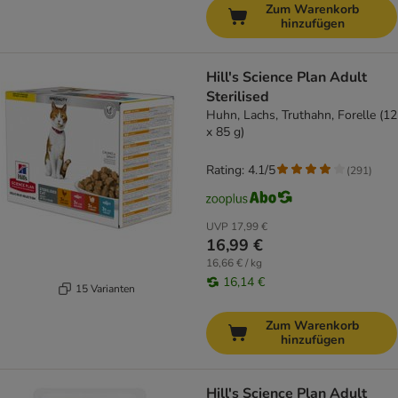
Zum Warenkorb
hinzufügen
Hill's Science Plan Adult
Sterilised
Huhn, Lachs, Truthahn, Forelle (12
x 85 g)
Rating: 4.1/5
(
291
)
UVP
17,99 €
16,99 €
16,66 € / kg
16,14 €
15 Varianten
Zum Warenkorb
hinzufügen
Hill's Science Plan Adult