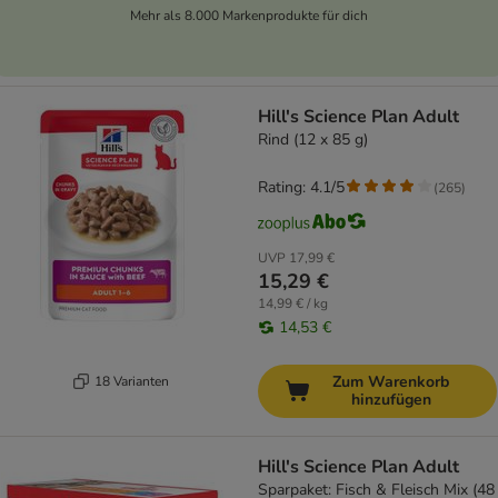
Mehr als 8.000 Markenprodukte für dich
Hill's Science Plan Adult
Rind (12 x 85 g)
Rating: 4.1/5
(
265
)
UVP
17,99 €
15,29 €
14,99 € / kg
14,53 €
Zum Warenkorb
18 Varianten
hinzufügen
Hill's Science Plan Adult
Sparpaket: Fisch & Fleisch Mix (48