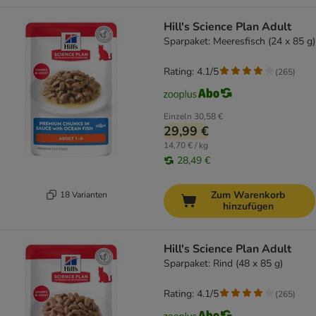
Hill's Science Plan Adult
Sparpaket: Meeresfisch (24 x 85 g)
Rating: 4.1/5
(
265
)
Einzeln
30,58 €
29,99 €
14,70 € / kg
28,49 €
Zum Warenkorb
18 Varianten
hinzufügen
Hill's Science Plan Adult
Sparpaket: Rind (48 x 85 g)
Rating: 4.1/5
(
265
)