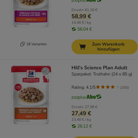
Einzeln
61,16 €
58,99 €
14,46 € / kg
56,04 €
Zum Warenkorb
18 Varianten
hinzufügen
Hill's Science Plan Adult
Sparpaket: Truthahn (24 x 85 g)
Rating: 4.1/5
(
265
)
Einzeln
27,98 €
27,49 €
13,48 € / kg
26,12 €