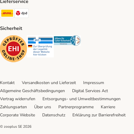
Lieferservice
DHL Shipping Method
DPD Shipping Method
Sicherheit
Security
Security
Security
Kontakt
Versandkosten und Lieferzeit
Impressum
Allgemeine Geschäftsbedingungen
Digital Services Act
Vertrag widerrufen
Entsorgungs- und Umweltbestimmungen
Zahlungsarten
Über uns
Partnerprogramme
Karriere
Corporate Website
Datenschutz
Erklärung zur Barrierefreiheit
© zooplus SE
2026