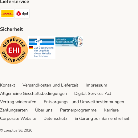
Lieferservice
DHL Shipping Method
DPD Shipping Method
Sicherheit
Security
Security
Security
Kontakt
Versandkosten und Lieferzeit
Impressum
Allgemeine Geschäftsbedingungen
Digital Services Act
Vertrag widerrufen
Entsorgungs- und Umweltbestimmungen
Zahlungsarten
Über uns
Partnerprogramme
Karriere
Corporate Website
Datenschutz
Erklärung zur Barrierefreiheit
© zooplus SE
2026