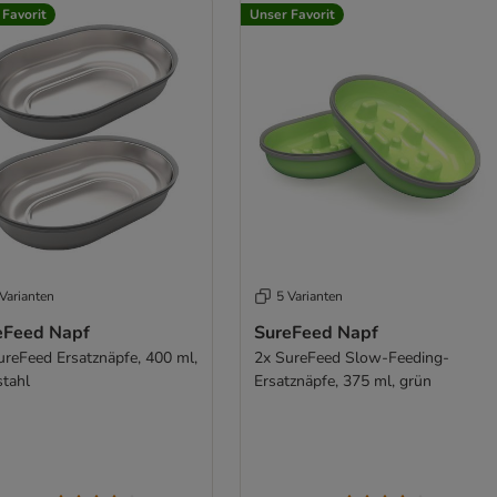
 Favorit
Unser Favorit
Varianten
5 Varianten
eFeed Napf
SureFeed Napf
ureFeed Ersatznäpfe, 400 ml,
2x SureFeed Slow-Feeding-
stahl
Ersatznäpfe, 375 ml, grün