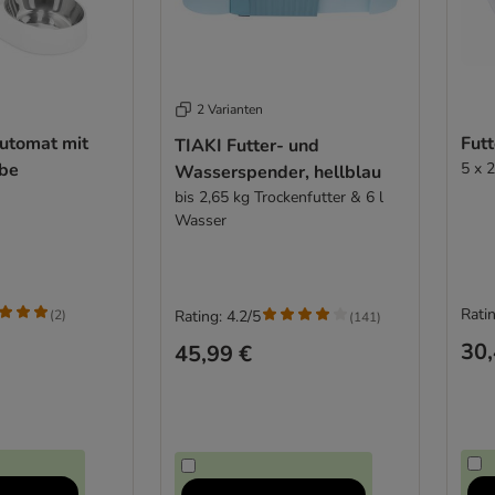
2 Varianten
automat mit
Fut
TIAKI Futter- und
be
5 x 
Wasserspender, hellblau
bis 2,65 kg Trockenfutter & 6 l
Wasser
Ratin
(
2
)
Rating: 4.2/5
(
141
)
30,
45,99 €