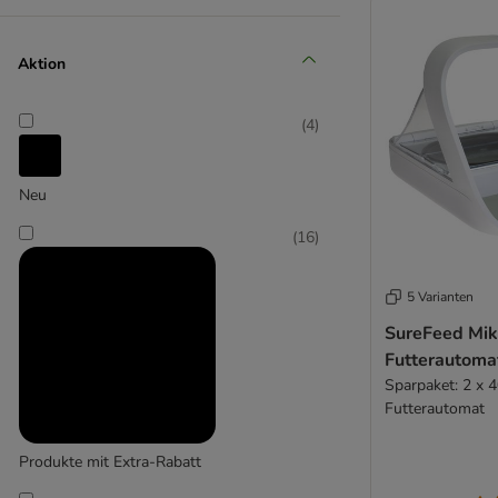
Closer Pets
(
1
)
Aktion
(
4
)
Eyenimal
(
1
)
Neu
(
16
)
Flamingo
5 Varianten
SureFeed Mik
Futterautoma
Sparpaket: 2 x 
Futterautomat
Produkte mit Extra-Rabatt