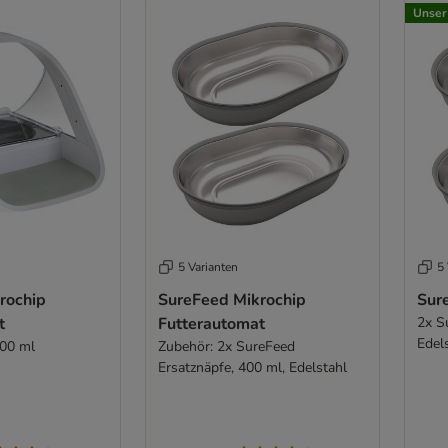
Unser
5 Varianten
5 
rochip
SureFeed Mikrochip
Sur
t
Futterautomat
2x S
Edel
400 ml
Zubehör: 2x SureFeed
Ersatznäpfe, 400 ml, Edelstahl