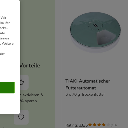
 Wir
nkaufen
ecke-
ante
können
. Weitere
ter
Deine Vorteile
TIAKI Automatischer
Futterautomat
6 x 70 g Trockenfutter
zooplus Abo aktivieren &
immer 5% sparen
Rating: 3.8/5
(
10
)