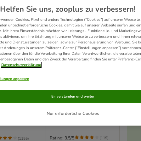
Helfen Sie uns, zooplus zu verbessern!
rwenden Cookies, Pixel und andere Technologien (“Cookies”) auf unserer Webseite.
den unbedingt erforderliche Cookies, damit Sie auf unserer Webseite surfen und ei
. Mit Ihrem Einverständnis möchten wir Leistungs-, Funktionelle- und Marketingzw
s aktivieren, um Ihre Erfahrung mit unserer Webseite zu verbessern und Ihnen relev
te und Dienstleistungen zu zeigen, sowie zur Personalisierung von Werbung. Sie 
eit Änderungen in unserem Präferenz-Center (“Einstellungen anpassen”) vornehmen
ationen über den für die Verarbeitung Ihrer Daten Verantwortlichen, die verarbeiteten
enbezogenen Daten und den Zweck der Verarbeitung finden Sie unter Präferenz-Cen
Datenschutzerklärung
llungen anpassen
Trixie Futterautomat TX2
rochip
2 x 300 ml
Einverstanden und weiter
t
400 ml
Nur erforderliche Cookies
Rating: 3.5/5
(
119
)
(
1155
)