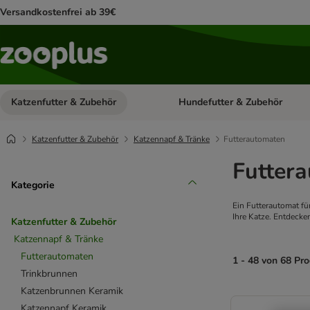
Versandkostenfrei ab 39€
Katzenfutter & Zubehör
Hundefutter & Zubehör
Kategorie-Menü öffnen: Katzenf
Katzenfutter & Zubehör
Katzennapf & Tränke
Futterautomaten
Futtera
Kategorie
Ein Futterautomat für
Ihre Katze. Entdecke
Katzenfutter & Zubehör
Katzennapf & Tränke
Futterautomaten
1 - 48 von 68 Pr
Trinkbrunnen
Katzenbrunnen Keramik
product items ha
Katzennapf Keramik