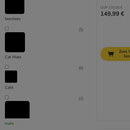
UVP
170,00 €
149,99 €
beeztees
(
5
)
Zum 
hi
Cat Mate
(
6
)
Catit
(
2
)
mehr