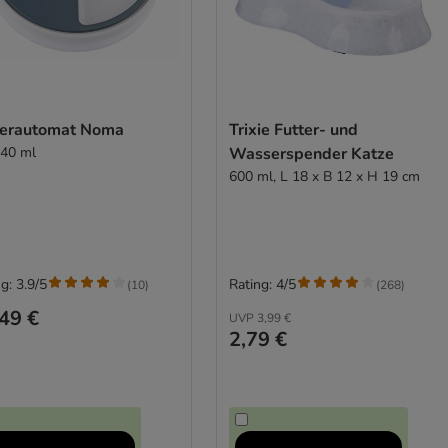
terautomat Noma
Trixie Futter- und
240 ml
Wasserspender Katze
600 ml, L 18 x B 12 x H 19 cm
g: 3.9/5
Rating: 4/5
(
10
)
(
268
)
49 €
UVP
3,99 €
2,79 €