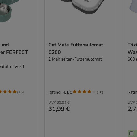
 und
Cat Mate Futterautomat
Trix
er PERFECT
C200
Was
2 Mahlzeiten-Futterautomat
600 
enfutter & 3 l
Rating: 4.1/5
Ratin
(
15
)
(
16
)
UVP
33,99 €
UVP
31,99 €
2,7