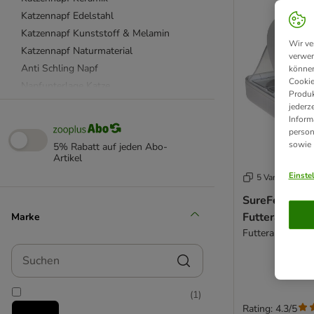
Katzennapf Edelstahl
Katzennapf Kunststoff & Melamin
Wir ve
Katzennapf Naturmaterial
verwen
Anti Schling Napf
können
Cookie
Napfunterlage Katze
Produk
Dosendeckel & Löffel
jederz
Inform
Katzenfutter Aufbewahrung
person
beeztees
sowie
5% Rabatt auf jeden Abo-
Catit
Artikel
Designed by Lotte
Einste
5 Varianten
SureFeed
SureFeed Mik
Tiaki
Futterautoma
Marke
Trixie
Futterautomat 
Suchen
(
1
)
Rating: 4.3/5