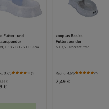
ie Futter- und
zooplus Basics
serspender
Futterspender
ml, L 18 x B 12 x H 19 cm
bis 3,5 l Trockenfutter
g: 3.7/5
Rating: 4.5/5
(
3
)
(
2
)
7,49 €
3,99 €
9 €