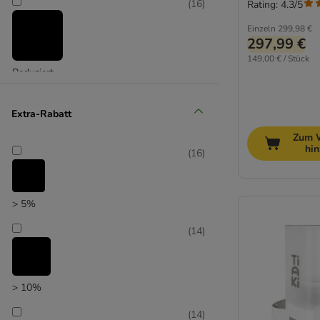
(
16
)
Rating: 4.3/5
Einzeln
299,98 €
297,99 €
149,00 € / Stück
Reduziert
(
2
)
Extra-Rabatt
Zum 
hi
(
16
)
Unser Favorit
> 5%
(
14
)
> 10%
(
14
)