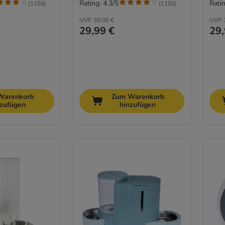
Rating: 4.3/5
Ratin
(
1155
)
(
1155
)
UVP
35,00 €
UVP
29,99 €
29,
Warenkorb
Zum Warenkorb
nzufügen
hinzufügen