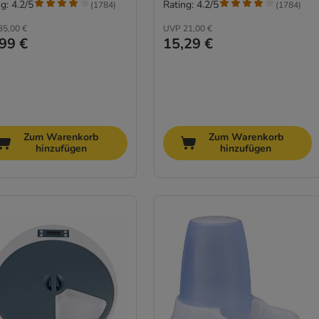
g: 4.2/5
Rating: 4.2/5
(
1784
)
(
1784
)
35,00 €
UVP
21,00 €
99 €
15,29 €
Zum Warenkorb
Zum Warenkorb
hinzufügen
hinzufügen