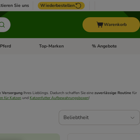
tieren Sie uns
Wiederbestellen
Warenkorb
Pferd
Top-Marken
% Angebote
: Fisch
tegorie-Menü öffnen: Vogel
Kategorie-Menü öffnen: Pferd
Kategorie-Menü öffnen: T
e Versorgung
Ihres Lieblings. Dadurch schaffen Sie eine
zuverlässige Routine
für
n für Katzen
und
Katzenfutter Aufbewahrungsboxen
!
Beliebtheit