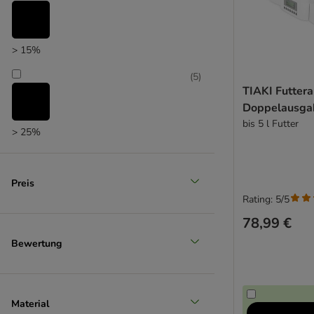
> 15%
(
5
)
TIAKI Futter
Doppelausga
bis 5 l Futter
> 25%
(
1
)
Preis
Rating: 5/5
> 35%
78,99 €
(
1
)
Bewertung
> 50%
Material