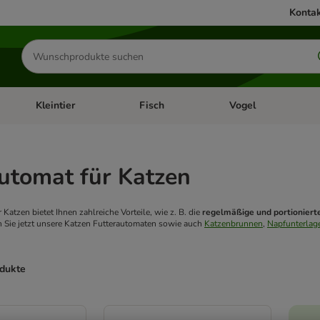
Kontak
Produkte
suchen
Kleintier
Fisch
Vogel
utter & Zubehör
Kategorie-Menü öffnen: Hundefutter & Zubehör
Kategorie-Menü öffnen: Kleintier
Kategorie-Menü öffnen
Ka
utomat für Katzen
 Katzen bietet Ihnen zahlreiche Vorteile, wie z. B. die
regelmäßige und portioniert
n Sie jetzt unsere Katzen Futterautomaten sowie auch
Katzenbrunnen
,
Napfunterlage
odukte
ve been changed