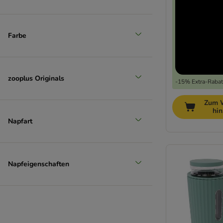
Farbe
zooplus Originals
-15% Extra-Rabatt
Zum 
hi
Napfart
Napfeigenschaften