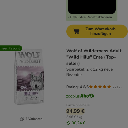
-15% Extra-Rabatt aktivieren
Zum Warenkorb
hinzufügen
nser Favorit
Wolf of Wilderness Adult
"Wild Hills" Ente (Top-
seller)
Sparpaket: 2 x 12 kg neue
Rezeptur
Rating: 4.6/5
(
2212
)
Einzeln
99,98 €
94,99 €
3,96 € / kg
7 Varianten
90,24 €