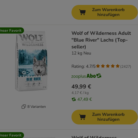
Zum Warenkorb
hinzufügen
nser Favorit
Wolf of Wilderness Adult
"Blue River" Lachs (Top-
seller)
12 kg Neu
Rating: 4.7/5
(
2427
)
49,99 €
4,17 € / kg
47,49 €
8 Varianten
Zum Warenkorb
hinzufügen
nser Favorit