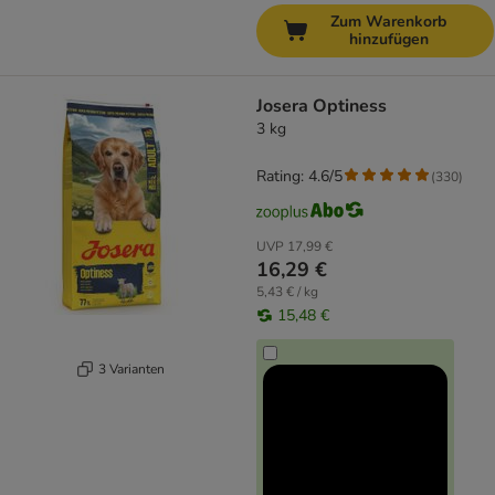
Zum Warenkorb
hinzufügen
Josera Optiness
3 kg
Rating: 4.6/5
(
330
)
UVP
17,99 €
16,29 €
5,43 € / kg
15,48 €
3 Varianten