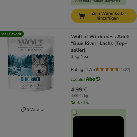
-20% Extra-Rabatt aktivieren
Zum Warenkorb
hinzufügen
nser Favorit
Wolf of Wilderness Adult
"Blue River" Lachs (Top-
seller)
1 kg Neu
Rating: 4.7/5
(
2427
)
4,99 €
4,99 € / kg
4,74 €
8 Varianten