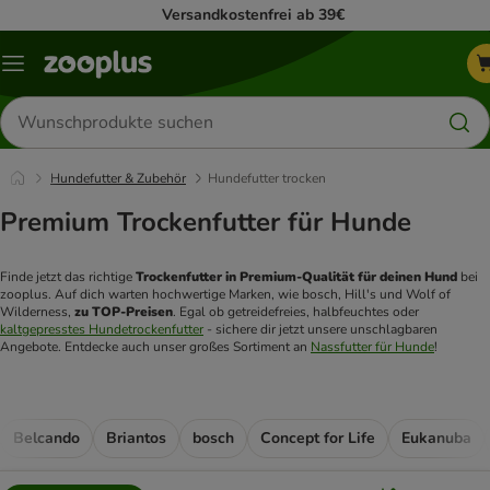
Versandkostenfrei ab 39€
Menü
Produkte
suchen
Hundefutter & Zubehör
Hundefutter trocken
Premium Trockenfutter für Hunde
Finde jetzt das richtige 
Trockenfutter in Premium-Qualität für deinen Hund
 bei 
zooplus. Auf dich warten hochwertige Marken, wie bosch, Hill's und Wolf of 
Wilderness, 
zu TOP-Preisen
. Egal ob getreidefreies, halbfeuchtes oder 
kaltgepresstes Hundetrockenfutter
 - sichere dir jetzt unsere unschlagbaren 
Angebote. Entdecke auch unser großes Sortiment an 
Nassfutter für Hunde
!
Belcando
Briantos
bosch
Concept for Life
Eukanuba