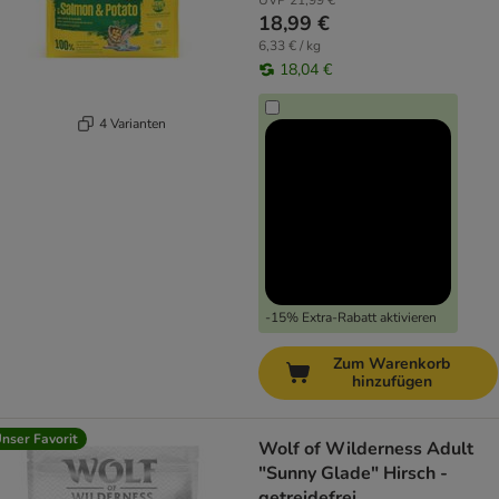
UVP
21,99 €
18,99 €
6,33 € / kg
18,04 €
4 Varianten
-15% Extra-Rabatt aktivieren
Zum Warenkorb
hinzufügen
nser Favorit
Wolf of Wilderness Adult
"Sunny Glade" Hirsch -
getreidefrei