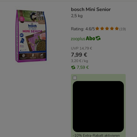
bosch Mini Senior
2,5 kg
Rating: 4.6/5
(
19
)
UVP
14,79 €
7,99 €
3,20 € / kg
7,59 €
-10% Extra-Rabatt aktivieren