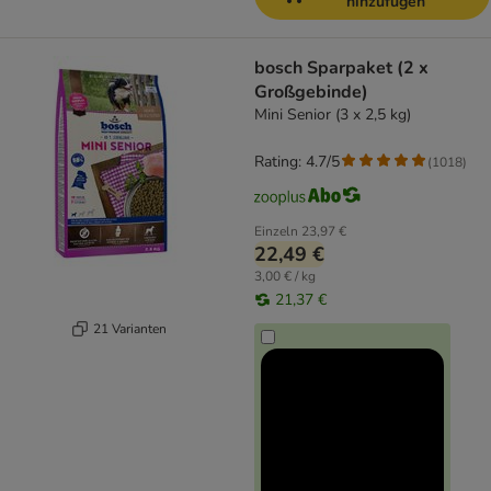
hinzufügen
bosch Sparpaket (2 x
Großgebinde)
Mini Senior (3 x 2,5 kg)
Rating: 4.7/5
(
1018
)
Einzeln
23,97 €
22,49 €
3,00 € / kg
21,37 €
21 Varianten