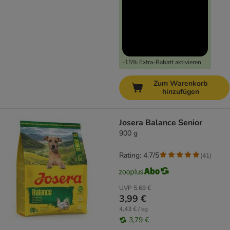
-15% Extra-Rabatt aktivieren
Zum Warenkorb
hinzufügen
Josera Balance Senior
900 g
Rating: 4.7/5
(
41
)
UVP
5,69 €
3,99 €
4,43 € / kg
3,79 €