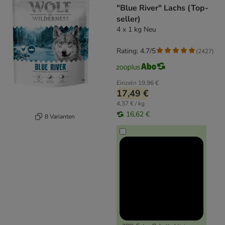
"Blue River" Lachs (Top-
seller)
4 x 1 kg Neu
Rating: 4.7/5
(
2427
)
Einzeln
19,96 €
17,49 €
4,37 € / kg
16,62 €
8 Varianten