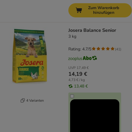
Zum Warenkorb
hinzufügen
Josera Balance Senior
3 kg
Rating: 4.7/5
(
41
)
UVP
17,49 €
14,19 €
4,73 € / kg
13,48 €
4 Varianten