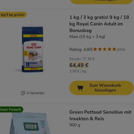
 kg/3 kg gratis!
1 kg / 3 kg gratis! 9 kg / 18
kg Royal Canin Adult im
Bonusbag
Maxi (15 kg + 3 kg)
Rating: 4.8/5
(
655
)
Einzeln
77,39 €
64,49 €
3,58 € / kg
Zum Warenkorb
hinzufügen
4 Varianten
nser Favorit
Green Petfood Sensitive mit
Insekten & Reis
900 g