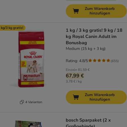
Zum Warenkorb
hinzufügen
 kg/3 kg gratis!
1 kg / 3 kg gratis! 9 kg / 18
kg Royal Canin Adult im
Bonusbag
Medium (15 kg + 3 kg)
Rating: 4.8/5
(
655
)
Einzeln
81,59 €
67,99 €
3,78 € / kg
Zum Warenkorb
hinzufügen
4 Varianten
bosch Sparpaket (2 x
Großgebinde)