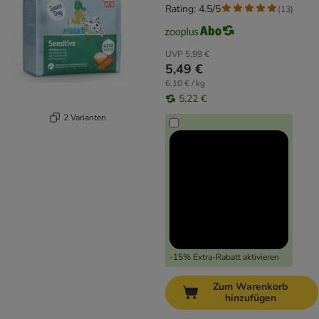
Rating: 4.5/5
(
13
)
UVP
5,99 €
5,49 €
6,10 € / kg
5,22 €
2 Varianten
-15% Extra-Rabatt aktivieren
Zum Warenkorb
hinzufügen