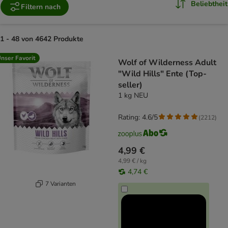
Beliebtheit
Filtern nach
1 - 48 von 4642 Produkte
product items have been changed
nser Favorit
Wolf of Wilderness Adult
"Wild Hills" Ente (Top-
seller)
1 kg NEU
Rating: 4.6/5
(
2212
)
4,99 €
4,99 € / kg
4,74 €
7 Varianten