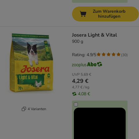
Zum Warenkorb
hinzufügen
Josera Light & Vital
900 g
Rating: 4.9/5
(
30
)
UVP
5,69 €
4,29 €
4,77 € / kg
4,08 €
4 Varianten