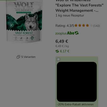
Wolf of Wilderness
"Explore The Vast Forests"
Weight Management -
getreidefrei
1 kg neue Rezeptur
Rating: 4.3/5
(
142
)
6,49 €
6,49 € / kg
6,17 €
5 Varianten
-20% Extra-Rabatt aktivieren