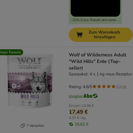
-15% Extra-Rabatt aktivieren
Zum Warenkorb
hinzufügen
nser Favorit
Wolf of Wilderness Adult
"Wild Hills" Ente (Top-
seller)
Sparpaket: 4 x 1 kg neue Rezeptur
Rating: 4.6/5
(
2212
)
Einzeln
19,96 €
17,49 €
4,37 € / kg
16,62 €
7 Varianten