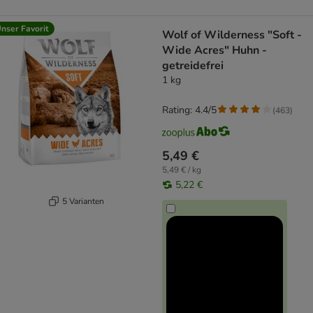
nser Favorit
Wolf of Wilderness "Soft -
Wide Acres" Huhn -
getreidefrei
1 kg
Rating: 4.4/5
(
463
)
5,49 €
5,49 € / kg
5,22 €
5 Varianten