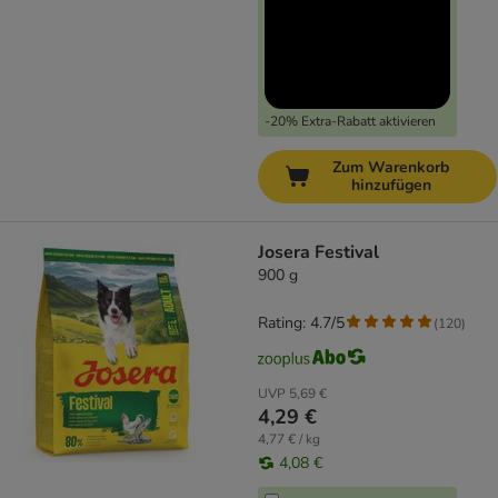
-20% Extra-Rabatt aktivieren
Zum Warenkorb
hinzufügen
Josera Festival
900 g
Rating: 4.7/5
(
120
)
UVP
5,69 €
4,29 €
4,77 € / kg
4,08 €