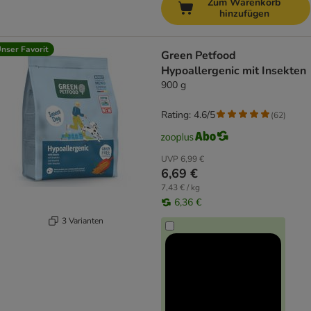
Zum Warenkorb
hinzufügen
nser Favorit
Green Petfood
Hypoallergenic mit Insekten
900 g
Rating: 4.6/5
(
62
)
UVP
6,99 €
6,69 €
7,43 € / kg
6,36 €
3 Varianten