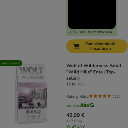
-20% Extra-Rabatt aktivieren
Zum Warenkorb
hinzufügen
nser Favorit
Wolf of Wilderness Adult
"Wild Hills" Ente (Top-
seller)
12 kg NEU
Rating: 4.6/5
(
2212
)
49,99 €
4,17 € / kg
47,49 €