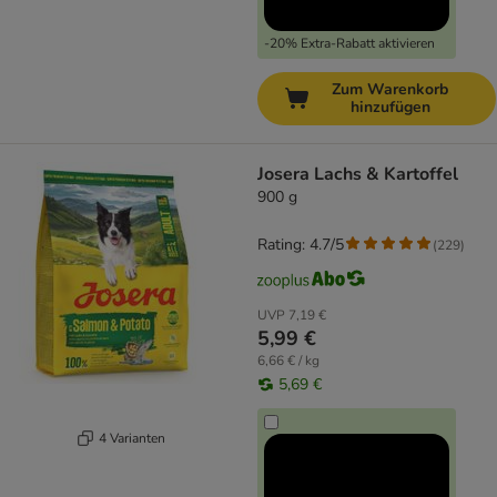
-20% Extra-Rabatt aktivieren
Zum Warenkorb
hinzufügen
Josera Lachs & Kartoffel
900 g
Rating: 4.7/5
(
229
)
UVP
7,19 €
5,99 €
6,66 € / kg
5,69 €
4 Varianten