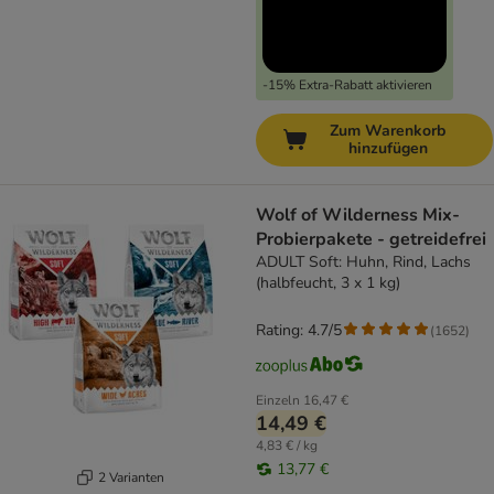
-15% Extra-Rabatt aktivieren
Zum Warenkorb
hinzufügen
Wolf of Wilderness Mix-
Probierpakete - getreidefrei
ADULT Soft: Huhn, Rind, Lachs
(halbfeucht, 3 x 1 kg)
Rating: 4.7/5
(
1652
)
Einzeln
16,47 €
14,49 €
4,83 € / kg
13,77 €
2 Varianten