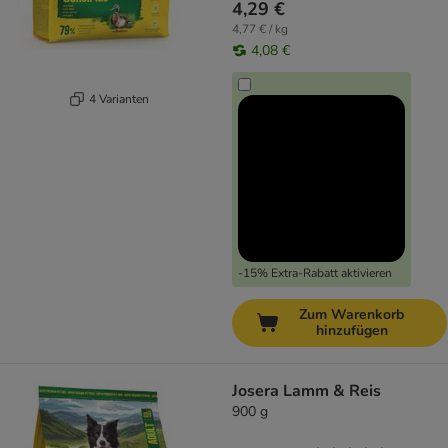
4,29 €
4,77 € / kg
4,08 €
4 Varianten
-15% Extra-Rabatt aktivieren
Zum Warenkorb
hinzufügen
Josera Lamm & Reis
900 g