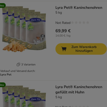
Neu
Lyra Pet® Kaninchenohren
5 kg
Not Rated
69,99 €
14,00 € / kg
Zum Warenkorb
hinzufügen
3 Varianten
Verkauf und Versand durch:
Lyra Pet
Neu
Lyra Pet® Kaninchenohren
gefüllt mit Huhn
5 kg