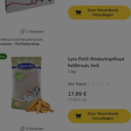
Zum Warenkorb
hinzufügen
2 Varianten
Verkauf und Versand durch:
vetena - Tierfuttershop
Neu
Lyra Pet® Rinderkopfhaut
hellbraun, hell
1 kg
Not Rated
17,99 €
17,99 € / kg
Zum Warenkorb
hinzufügen
3 Varianten