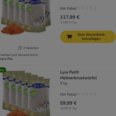
Not Rated
117,99 €
11,80 € / kg
Zum Warenkorb
hinzufügen
3 Varianten
Verkauf und Versand durch:
Lyra Pet
Neu
Lyra Pet®
Hühnerbrustwürfel
5 kg
Not Rated
59,99 €
12,00 € / kg