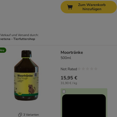
Zum Warenkorb
hinzufügen
Verkauf und Versand durch:
vetena - Tierfuttershop
Neu
Moortränke
500ml
Not Rated
15,95 €
31,90 € / kg
3 Varianten