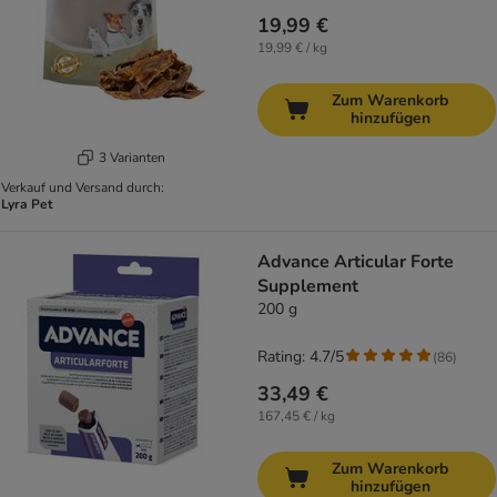
19,99 €
19,99 € / kg
Zum Warenkorb
hinzufügen
3 Varianten
Verkauf und Versand durch:
Lyra Pet
Advance Articular Forte
Supplement
200 g
Rating: 4.7/5
(
86
)
33,49 €
167,45 € / kg
Zum Warenkorb
hinzufügen