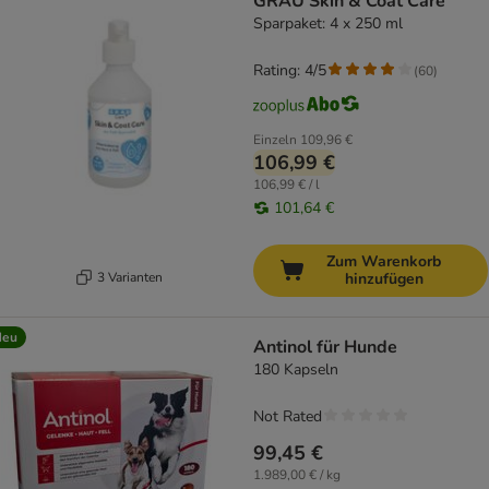
GRAU Skin & Coat Care
Sparpaket: 4 x 250 ml
Rating: 4/5
(
60
)
Einzeln
109,96 €
106,99 €
106,99 € / l
101,64 €
Zum Warenkorb
3 Varianten
hinzufügen
Neu
Antinol für Hunde
180 Kapseln
Not Rated
99,45 €
1.989,00 € / kg