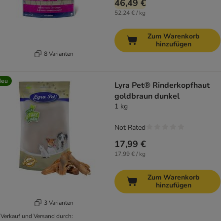
46,49 €
52,24 € / kg
Zum Warenkorb
hinzufügen
8 Varianten
Neu
Lyra Pet® Rinderkopfhaut
goldbraun dunkel
1 kg
Not Rated
17,99 €
17,99 € / kg
Zum Warenkorb
hinzufügen
3 Varianten
Verkauf und Versand durch: