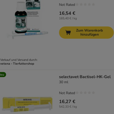
Not Rated
16,54 €
165,40 € / kg
Zum Warenkorb
hinzufügen
Verkauf und Versand durch:
vetena - Tierfuttershop
Neu
selectavet Bactisel-HK-Gel
30 ml
Not Rated
16,27 €
542,33 € / kg