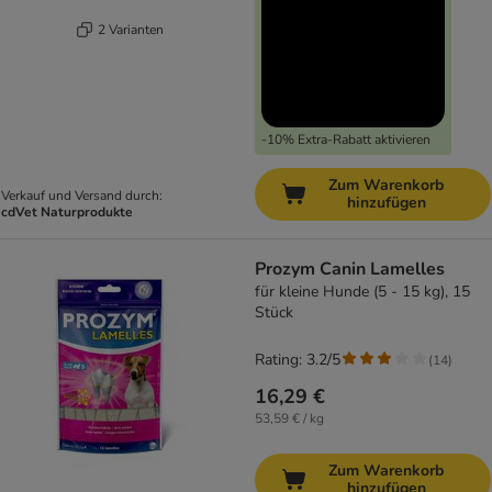
2 Varianten
-10% Extra-Rabatt aktivieren
Zum Warenkorb
Verkauf und Versand durch:
hinzufügen
cdVet Naturprodukte
Prozym Canin Lamelles
für kleine Hunde (5 - 15 kg), 15
Stück
Rating: 3.2/5
(
14
)
16,29 €
53,59 € / kg
Zum Warenkorb
hinzufügen