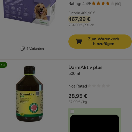
Rating: 4.4/5
(
90
)
Einzeln
469,98 €
467,99 €
234,00 € / Stück
Zum Warenkorb
hinzufügen
4 Varianten
Neu
DarmAktiv plus
500ml
Not Rated
28,95 €
57,90 € / kg