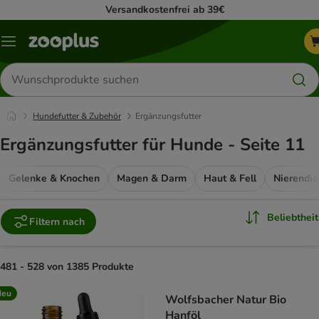
Versandkostenfrei ab 39€
Menü
Produkte
suchen
Hundefutter & Zubehör
Ergänzungsfutter
Ergänzungsfutter für Hunde - Seite 11
Gelenke & Knochen
Magen & Darm
Haut & Fell
Nierendiä
Beliebtheit
Filtern nach
481 - 528 von 1385 Produkte
product items have been changed
Neu
Wolfsbacher Natur Bio
Hanföl