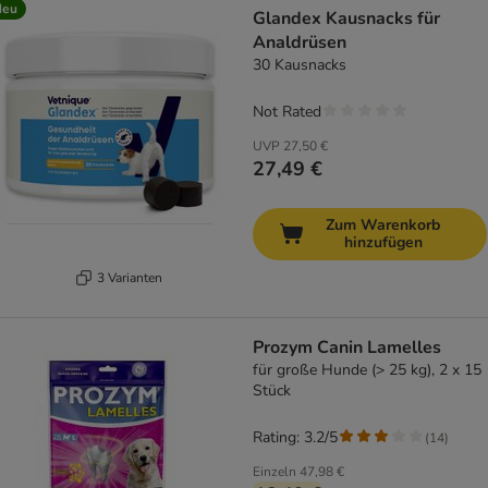
Neu
Glandex Kausnacks für
Analdrüsen
30 Kausnacks
Not Rated
UVP
27,50 €
27,49 €
Zum Warenkorb
hinzufügen
3 Varianten
Prozym Canin Lamelles
für große Hunde (> 25 kg), 2 x 15
Stück
Rating: 3.2/5
(
14
)
Einzeln
47,98 €