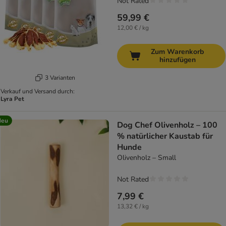
Not Rated
59,99 €
12,00 € / kg
Zum Warenkorb
hinzufügen
3 Varianten
Verkauf und Versand durch:
Lyra Pet
Neu
Dog Chef Olivenholz – 100
% natürlicher Kaustab für
Hunde
Olivenholz – Small
Not Rated
7,99 €
13,32 € / kg