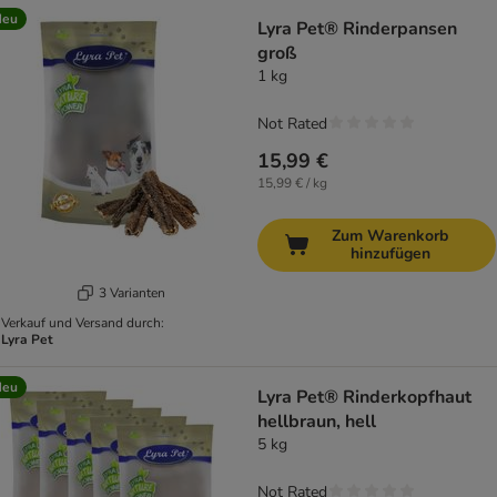
Neu
Lyra Pet® Rinderpansen
groß
1 kg
Not Rated
15,99 €
15,99 € / kg
Zum Warenkorb
hinzufügen
3 Varianten
Verkauf und Versand durch:
Lyra Pet
Neu
Lyra Pet® Rinderkopfhaut
hellbraun, hell
5 kg
Not Rated