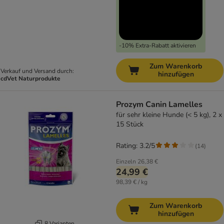
-10% Extra-Rabatt aktivieren
Zum Warenkorb
Verkauf und Versand durch:
hinzufügen
cdVet Naturprodukte
Prozym Canin Lamelles
für sehr kleine Hunde (< 5 kg), 2 x
15 Stück
Rating: 3.2/5
(
14
)
Einzeln
26,38 €
24,99 €
98,39 € / kg
Zum Warenkorb
hinzufügen
8 Varianten