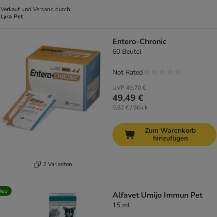
Verkauf und Versand durch:
Lyra Pet
Entero-Chronic
60 Beutel
Not Rated
UVP
49,70 €
49,49 €
0,82 € / Stück
Zum Warenkorb
hinzufügen
2 Varianten
Neu
Alfavet Umijo Immun Pet
15 ml