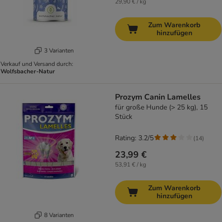
29,90 € / kg
Zum Warenkorb
hinzufügen
3 Varianten
Verkauf und Versand durch:
Wolfsbacher-Natur
Prozym Canin Lamelles
für große Hunde (> 25 kg), 15
Stück
Rating: 3.2/5
(
14
)
23,99 €
53,91 € / kg
Zum Warenkorb
hinzufügen
8 Varianten