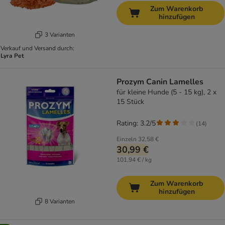
Zum Warenkorb
hinzufügen
3 Varianten
Verkauf und Versand durch:
Lyra Pet
Prozym Canin Lamelles
für kleine Hunde (5 - 15 kg), 2 x
15 Stück
Rating: 3.2/5
(
14
)
Einzeln
32,58 €
30,99 €
101,94 € / kg
Zum Warenkorb
hinzufügen
8 Varianten