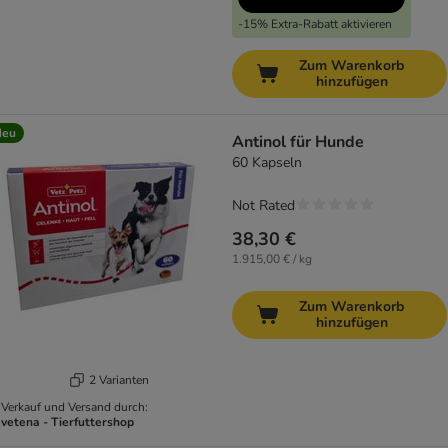
-15% Extra-Rabatt aktivieren
Zum Warenkorb
hinzufügen
Neu
Antinol für Hunde
60 Kapseln
Not Rated
38,30 €
1.915,00 € / kg
Zum Warenkorb
hinzufügen
2 Varianten
Verkauf und Versand durch:
vetena - Tierfuttershop