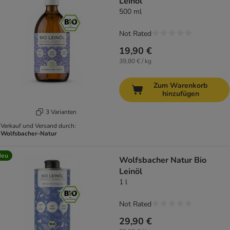
Leinöl
500 ml
Not Rated
19,90 €
39,80 € / kg
Zum Warenkorb
hinzufügen
3 Varianten
Verkauf und Versand durch:
Wolfsbacher-Natur
Neu
Wolfsbacher Natur Bio
Leinöl
1 l
Not Rated
29,90 €