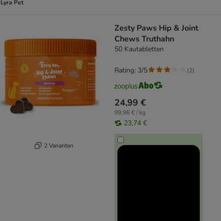
Lyra Pet
Zesty Paws Hip & Joint
Chews Truthahn
50 Kautabletten
Rating: 3/5
(
2
)
24,99 €
99,96 € / kg
23,74 €
2 Varianten