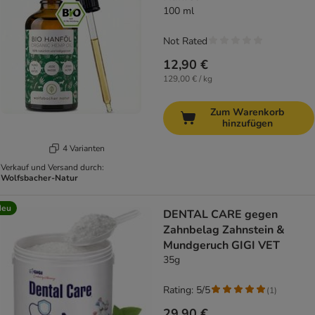
100 ml
Not Rated
12,90 €
129,00 € / kg
Zum Warenkorb
hinzufügen
4 Varianten
Verkauf und Versand durch:
Wolfsbacher-Natur
Neu
DENTAL CARE gegen
Zahnbelag Zahnstein &
Mundgeruch GIGI VET
35g
Rating: 5/5
(
1
)
29,90 €