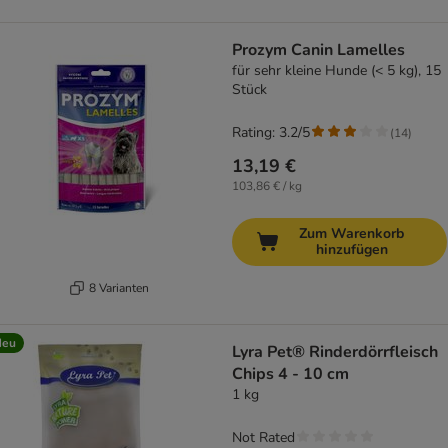
Prozym Canin Lamelles
für sehr kleine Hunde (< 5 kg), 15
Stück
Rating: 3.2/5
(
14
)
13,19 €
103,86 € / kg
Zum Warenkorb
hinzufügen
8 Varianten
Neu
Lyra Pet® Rinderdörrfleisch
Chips 4 - 10 cm
1 kg
Not Rated