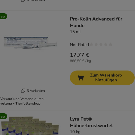
Neu
Pro-Kolin Advanced für
Hunde
15 ml
Not Rated
17,77 €
888,50 € / kg
Zum Warenkorb
hinzufügen
3 Varianten
Verkauf und Versand durch:
vetena - Tierfuttershop
Neu
Lyra Pet®
Hühnerbrustwürfel
10 kg