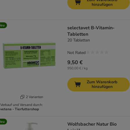
hinzufügen
Neu
selectavet B-Vitamin-
Tabletten
20 Tabletten
Not Rated
9,50 €
950,00 € / kg
Zum Warenkorb
hinzufügen
2 Varianten
Verkauf und Versand durch:
vetena - Tierfuttershop
Neu
Wolfsbacher Natur Bio