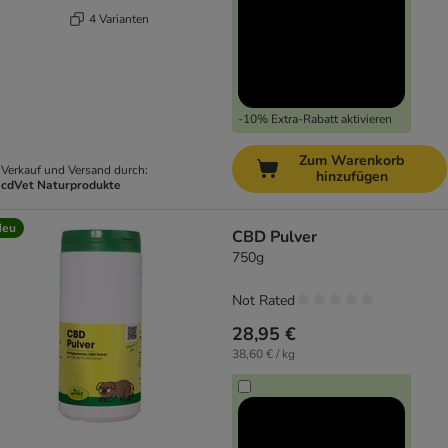
4 Varianten
-10% Extra-Rabatt aktivieren
Zum Warenkorb
Verkauf und Versand durch:
hinzufügen
cdVet Naturprodukte
Neu
CBD Pulver
750g
Not Rated
28,95 €
38,60 € / kg