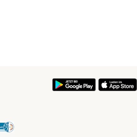
y
Security