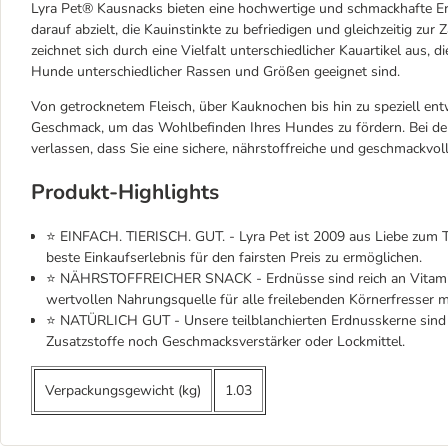
Lyra Pet® Kausnacks bieten eine hochwertige und schmackhafte Erg
darauf abzielt, die Kauinstinkte zu befriedigen und gleichzeitig z
zeichnet sich durch eine Vielfalt unterschiedlicher Kauartikel aus, d
Hunde unterschiedlicher Rassen und Größen geeignet sind.
Von getrocknetem Fleisch, über Kauknochen bis hin zu speziell entw
Geschmack, um das Wohlbefinden Ihres Hundes zu fördern. Bei de
verlassen, dass Sie eine sichere, nährstoffreiche und geschmackvoll
Produkt-Highlights
⭐ EINFACH. TIERISCH. GUT. - Lyra Pet ist 2009 aus Liebe zum Ti
beste Einkaufserlebnis für den fairsten Preis zu ermöglichen.
⭐ NÄHRSTOFFREICHER SNACK - Erdnüsse sind reich an Vitaminen
wertvollen Nahrungsquelle für alle freilebenden Körnerfresser m
⭐ NATÜRLICH GUT - Unsere teilblanchierten Erdnusskerne sind 
Zusatzstoffe noch Geschmacksverstärker oder Lockmittel.
Verpackungsgewicht (kg)
1.03