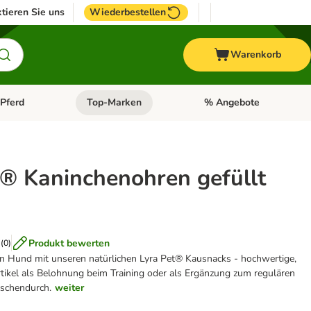
tieren Sie uns
Wiederbestellen
Warenkorb
Pferd
Top-Marken
% Angebote
: Fisch
tegorie-Menü öffnen: Vogel
Kategorie-Menü öffnen: Pferd
Kategorie-Menü öffnen: T
t® Kaninchenohren gefüllt
e
Produkt bewerten
(
0
)
n Hund mit unseren natürlichen Lyra Pet® Kausnacks - hochwertige,
tikel als Belohnung beim Training oder als Ergänzung zum regulären
ischendurch.
weiter