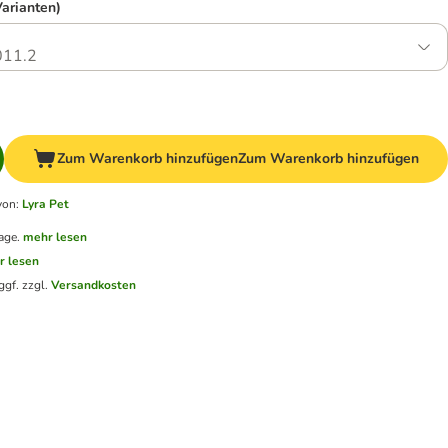
Varianten)
11.2
Zum Warenkorb hinzufügen
Zum Warenkorb hinzufügen
von
:
Lyra Pet
age.
mehr lesen
r lesen
ggf. zzgl.
Versandkosten