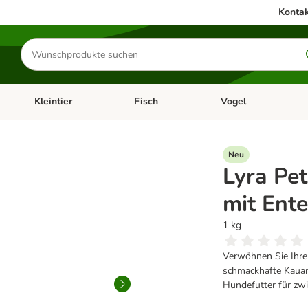
Kontak
Produkte
suchen
Kleintier
Fisch
Vogel
utter & Zubehör
Kategorie-Menü öffnen: Hundefutter & Zubehör
Kategorie-Menü öffnen: Kleintier
Kategorie-Menü öffnen
Ka
Neu
Lyra Pe
mit Ent
1 kg
Verwöhnen Sie Ihre
schmackhafte Kauar
Hundefutter für zw