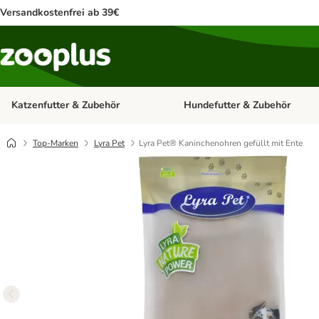
Versandkostenfrei ab 39€
Katzenfutter & Zubehör
Hundefutter & Zubehör
Kategorie-Menü öffnen: Katzenf
Top-Marken
Lyra Pet
Lyra Pet® Kaninchenohren gefüllt mit Ente