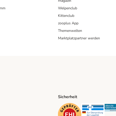
Magazin
amm
Welpenclub
Kittenclub
zooplus App
Themenwelten
Marktplatzpartner werden
Sicherheit
ping Method
D Shipping Method
Security
Securit