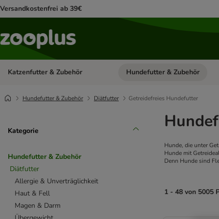
Versandkostenfrei ab 39€
Katzenfutter & Zubehör
Hundefutter & Zubehör
Kategorie-Menü öffnen: Katzenf
Hundefutter & Zubehör
Diätfutter
Getreidefreies Hundefutter
Hundef
Kategorie
Hunde, die unter Getr
Hunde mit Getreideal
Hundefutter & Zubehör
Denn Hunde sind Flei
Diätfutter
Allergie & Unverträglichkeit
1 - 48 von 5005 
Haut & Fell
Magen & Darm
product items ha
Übergewicht