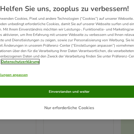
Unser Favorit
Helfen Sie uns, zooplus zu verbessern!
rwenden Cookies, Pixel und andere Technologien (“Cookies”) auf unserer Webseite.
den unbedingt erforderliche Cookies, damit Sie auf unserer Webseite surfen und ei
. Mit Ihrem Einverständnis möchten wir Leistungs-, Funktionelle- und Marketingzw
s aktivieren, um Ihre Erfahrung mit unserer Webseite zu verbessern und Ihnen relev
te und Dienstleistungen zu zeigen, sowie zur Personalisierung von Werbung. Sie 
eit Änderungen in unserem Präferenz-Center (“Einstellungen anpassen”) vornehmen
ationen über den für die Verarbeitung Ihrer Daten Verantwortlichen, die verarbeiteten
enbezogenen Daten und den Zweck der Verarbeitung finden Sie unter Präferenz-Cen
Datenschutzerklärung
llungen anpassen
10 Varianten
robierpaket
Wolf of Wilderness Adult -
Einverstanden und weiter
Originals
Mixpaket
eifen &
6 x 400 g: 2x Geflügel mit Huhn,
Nur erforderliche Cookies
enbrust, Rind 900
2x Geflügel mit Lamm, 2x
Geflügel mit Rind