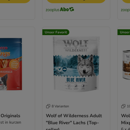
Unser Favorit
Unser
8 Varianten
1
Originals
Wolf of Wilderness Adult
Wol
t in kurzen
"Blue River" Lachs (Top-
Mix
seller)
6 x 