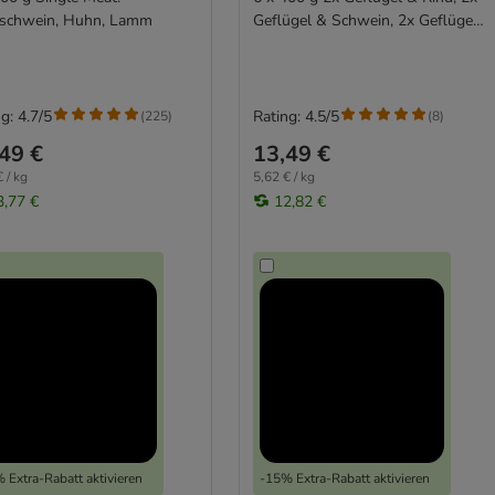
schwein, Huhn, Lamm
Geflügel & Schwein, 2x Geflügel
& Huhn
g: 4.7/5
Rating: 4.5/5
(
225
)
(
8
)
49 €
13,49 €
 / kg
5,62 € / kg
3,77 €
12,82 €
 Extra-Rabatt aktivieren
-15% Extra-Rabatt aktivieren