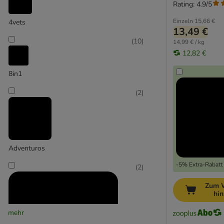
Rating: 4.9/5
Getreidefreies Hundefutter
Einzeln
15,66 €
4vets
13,49 €
(
10
)
14,99 € / kg
12,82 €
8in1
(
2
)
Adventuros
-5% Extra-Rabatt 
(
2
)
Zum 
hi
mehr