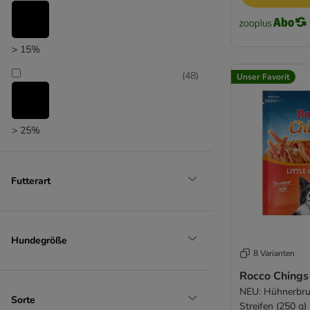
> 15%
(
48
)
Unser Favorit
> 25%
(
12
)
Futterart
> 35%
(
2
)
Hundegröße
8 Varianten
Rocco Chings 
NEU: Hühnerbrus
> 50%
Sorte
Streifen (250 g)