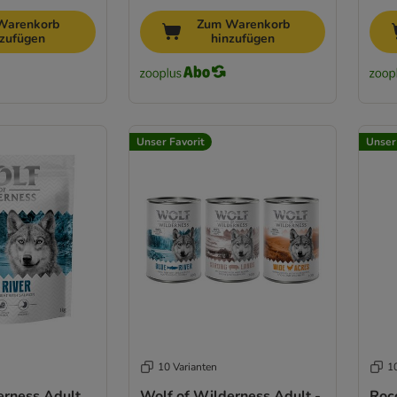
Warenkorb
Zum Warenkorb
nzufügen
hinzufügen
Unser Favorit
Unser
10 Varianten
1
erness Adult
Wolf of Wilderness Adult -
Rocc