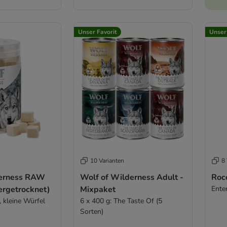
Unser Favorit
Unser
10 Varianten
8 
derness RAW
Wolf of Wilderness Adult -
Roc
ergetrocknet)
Mixpaket
Ente
, kleine Würfel
6 x 400 g: The Taste Of (5
Sorten)