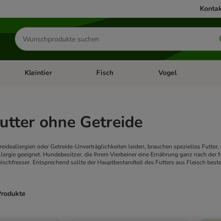
Kontak
Produkte
suchen
Kleintier
Fisch
Vogel
utter & Zubehör
Kategorie-Menü öffnen: Hundefutter & Zubehör
Kategorie-Menü öffnen: Kleintier
Kategorie-Menü öffnen
Ka
utter ohne Getreide
eideallergien oder Getreide-Unverträglichkeiten leiden, brauchen spezielles Futter, 
lergie geeignet. Hundebesitzer, die Ihrem Vierbeiner eine Ernährung ganz nach der 
schfresser. Entsprechend sollte der Hauptbestandteil des Futters aus Fleisch beste
Produkte
ve been changed