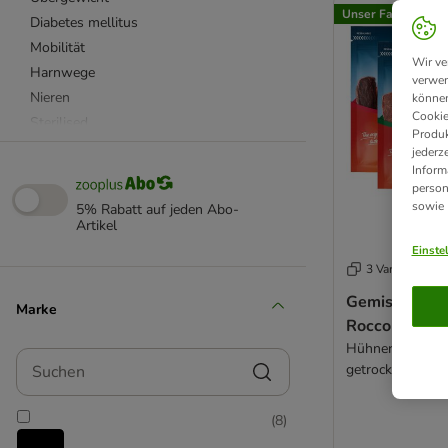
Unser Favorit
Diabetes mellitus
Mobilität
Wir ve
Harnwege
verwen
Nieren
können
Cookie
Sterilised
Produk
Herz & Leber
jederz
Inform
Rekonvaleszenz & Genesung
person
Zahnpflege
sowie
5% Rabatt auf jeden Abo-
Diätfutter (Light)
Artikel
Stress & Angst
Einste
3 Varianten
Monoprotein
Sensitiv
Gemischtes P
Marke
Kaltgepresstes Diätfutter
Rocco Chings 
Lebensmittelqualität
Hühnerbrust Str
Suchen
getrocknet, Ent
Hoher Fleischanteil
g
Biofutter
(
8
)
Aktiv & Fit
Vegetarisches Futter