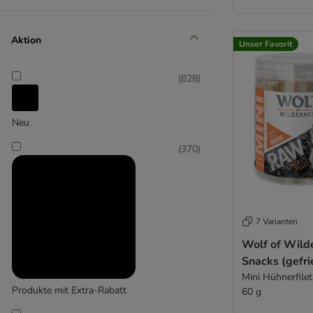
Aktion
Unser Favorit
(
828
)
Affinity Advance Veterinary Diets
(
1
)
Neu
(
370
)
Affinity Ultima
7 Varianten
(
36
)
Wolf of Wil
Snacks (gefri
Mini Hühnerfilet
Produkte mit Extra-Rabatt
60 g
Alpha Spirit