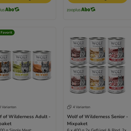
 Favorit
0 Varianten
4 Varianten
f of Wilderness Adult -
Wolf of Wilderness Senior -
paket
Mixpaket
400 g Single Meat:
6 x 400 g 2x Geflügel & Rind, 2x