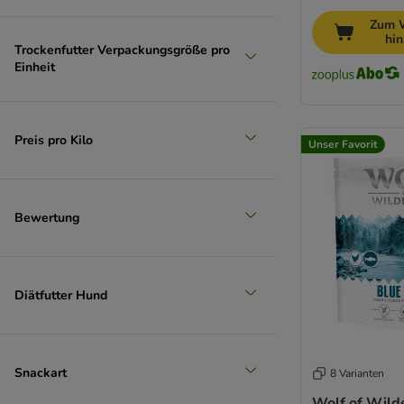
Zum 
hi
Trockenfutter Verpackungsgröße pro
Einheit
Preis pro Kilo
Unser Favorit
Bewertung
Diätfutter Hund
Snackart
8 Varianten
Wolf of Wild