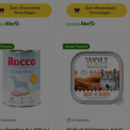
Zum Warenkorb
Zum Warenkorb
hinzufügen
hinzufügen
 Favorit
Unser Favorit
0 Varianten
8 Varianten
o Sensitive 6 x 400 g /
Wolf of Wilderness Adult -