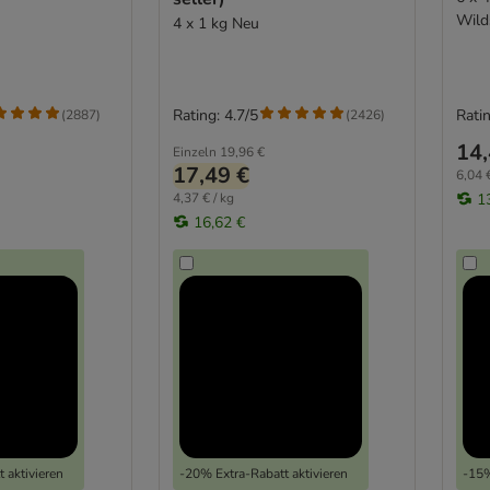
Wild
4 x 1 kg Neu
Rating: 4.7/5
Ratin
(
2887
)
(
2426
)
14,
Einzeln
19,96 €
17,49 €
6,04 €
4,37 € / kg
1
16,62 €
 aktivieren
-20% Extra-Rabatt aktivieren
-15%