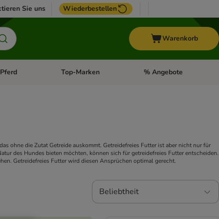
tieren Sie uns
Wiederbestellen
Warenkorb
Pferd
Top-Marken
% Angebote
: Fisch
tegorie-Menü öffnen: Vogel
Kategorie-Menü öffnen: Pferd
Kategorie-Menü öffnen: T
das ohne die Zutat Getreide auskommt. Getreidefreies Futter ist aber nicht nur für
Natur des Hundes bieten möchten, können sich für getreidefreies Futter entscheiden.
hen. Getreidefreies Futter wird diesen Ansprüchen optimal gerecht.
Beliebtheit