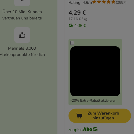
Rating: 4.9/5
(
2887
)
4,29 €
Über 10 Mio. Kunden
vertrauen uns bereits
17,16 € / kg
4,08 €
Mehr als 8.000
Markenprodukte für dich
-20% Extra-Rabatt aktivieren
Zum Warenkorb
hinzufügen