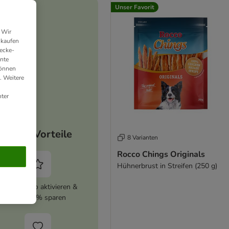
Unser Favorit
 Wir
nkaufen
ecke-
ante
können
. Weitere
ter
Deine Vorteile
8 Varianten
Rocco Chings Originals
Hühnerbrust in Streifen (250 g)
zooplus Abo aktivieren &
immer 5% sparen