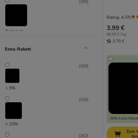
(
395
)
Rating: 4.7/5
3,99 €
Reduziert
66,50 € / kg
3,79 €
(
521
)
Extra-Rabatt
(
369
)
Unser Favorit
> 5%
(
349
)
-20% Extra-Rabatt
> 10%
Zum 
(
263
)
hi