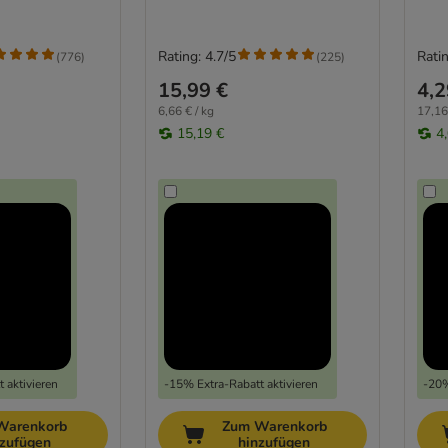
Rating: 4.7/5
Ratin
(
776
)
(
225
)
15,99 €
4,2
6,66 € / kg
17,16
15,19 €
4
 aktivieren
-15% Extra-Rabatt aktivieren
-20%
Warenkorb
Zum Warenkorb
nzufügen
hinzufügen