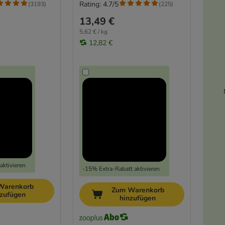
Rating: 4.7/5
(
3193
)
(
225
)
13,49 €
5,62 € / kg
12,82 €
aktivieren
-15% Extra-Rabatt aktivieren
Warenkorb
Zum Warenkorb
nzufügen
hinzufügen