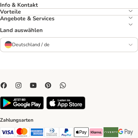
Info & Kontakt
Vorteile
Angebote & Services
Land auswählen
Deutschland / de
Zahlungsarten
Visa Payment Method
Mastercard Payment Method
American Express Payment Method
Diners Club Payment Method
PayPal Payment Method
Apple Pay Payment Method
Klarna Payment Method
Riverty Payment 
Google P