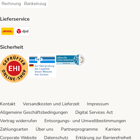
Rechnung
Bankeinzug
Rechnung Payment Method
Bankeinzug Payment Method
Lieferservice
DHL Shipping Method
DPD Shipping Method
Sicherheit
Security
Security
Security
Kontakt
Versandkosten und Lieferzeit
Impressum
Allgemeine Geschäftsbedingungen
Digital Services Act
Vertrag widerrufen
Entsorgungs- und Umweltbestimmungen
Zahlungsarten
Über uns
Partnerprogramme
Karriere
Corporate Website
Datenschutz
Erklärung zur Barrierefreiheit