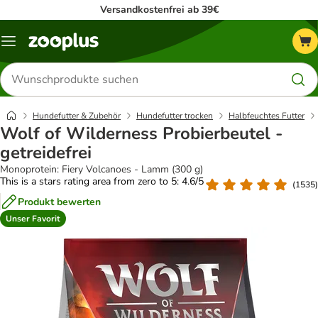
Versandkostenfrei ab 39€
Menü
Produkte
suchen
Hundefutter & Zubehör
Hundefutter trocken
Halbfeuchtes Futter
Wolf of Wilderness Probierbeutel -
getreidefrei
Monoprotein: Fiery Volcanoes - Lamm (300 g)
This is a stars rating area from zero to 5: 4.6/5
(
1535
)
Produkt bewerten
Unser Favorit