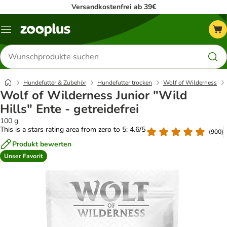
Versandkostenfrei ab 39€
Menü
Produkte
suchen
Hundefutter & Zubehör
Hundefutter trocken
Wolf of Wilderness
Wolf of Wilderness Junior "Wild
Hills" Ente - getreidefrei
100 g
This is a stars rating area from zero to 5: 4.6/5
(
900
)
Produkt bewerten
Unser Favorit