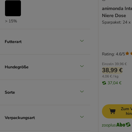
animonda Int
Niere Dose
> 15%
Sparpaket: 24 x
Futterart
Rating: 4.6/5
Einzeln
39,96 €
Hundegröße
38,99 €
4,06 € / kg
37,04 €
Sorte
Zum 
hi
Verpackungsart