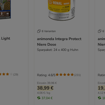
6 Varianten
6 
 Light
animonda Integra Protect
ani
Niere Dose
Nie
Sparpaket: 24 x 400 g Huhn
Spar
(
29
)
Rating: 4.6/5
Ratin
(
231
)
Einzeln
39,96 €
Einze
38,99 €
19,
4,06 € / kg
4,12 €
37,04 €
1