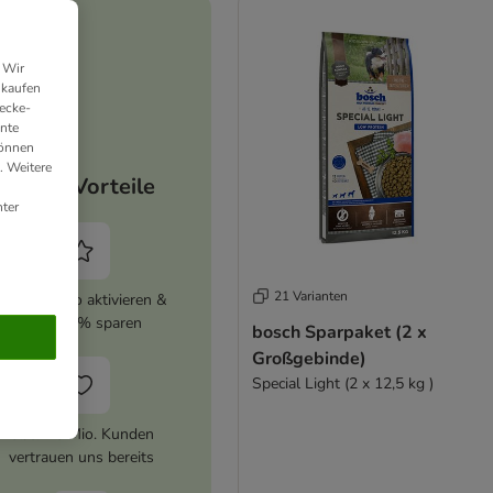
 Wir
nkaufen
ecke-
ante
können
. Weitere
Deine Vorteile
ter
21 Varianten
zooplus Abo aktivieren &
immer 5% sparen
bosch Sparpaket (2 x
Großgebinde)
Special Light (2 x 12,5 kg )
Über 10 Mio. Kunden
vertrauen uns bereits