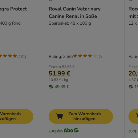
egra Protect
Royal Canin Veterinary
Roc
Canine Renal in Soße
mit 
 400 g Rind
Sparpaket: 48 x 100 g
12 x
Rating: 3.5/5
Ratin
(
231
)
(
2
)
Einzeln
53,96 €
Einze
51,99 €
20,
10,83 € / kg
4,37 €
49,39 €
1
Warenkorb
Zum Warenkorb
nzufügen
hinzufügen