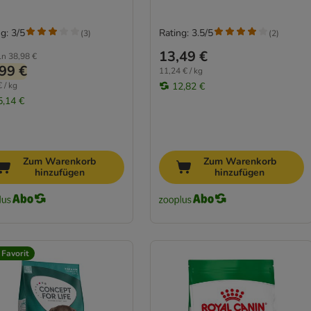
g: 3/5
Rating: 3.5/5
(
3
)
(
2
)
13,49 €
ln
38,98 €
99 €
11,24 € / kg
 / kg
12,82 €
5,14 €
Zum Warenkorb
Zum Warenkorb
hinzufügen
hinzufügen
 Favorit