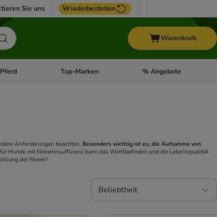
tieren Sie uns
Wiederbestellen
Warenkorb
Pferd
Top-Marken
% Angebote
: Fisch
tegorie-Menü öffnen: Vogel
Kategorie-Menü öffnen: Pferd
Kategorie-Menü öffnen: T
sondere Anforderungen beachten.
Besonders wichtig ist es, die Aufnahme von
 für Hunde mit Niereninsuffizienz kann das Wohlbefinden und die Lebensqualität
tützung der Nieren!
Beliebtheit