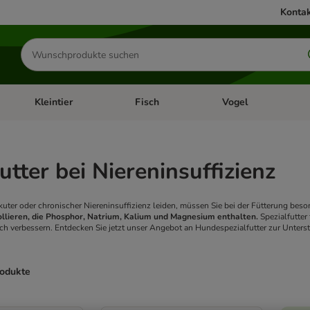
Kontak
Produkte
suchen
Kleintier
Fisch
Vogel
utter & Zubehör
Kategorie-Menü öffnen: Hundefutter & Zubehör
Kategorie-Menü öffnen: Kleintier
Kategorie-Menü öffnen
Ka
tter bei Niereninsuffizienz
kuter oder chronischer Niereninsuffizienz leiden, müssen Sie bei der Fütterung be
ollieren, die Phosphor, Natrium, Kalium und Magnesium enthalten.
Spezialfutter
ch verbessern. Entdecken Sie jetzt unser Angebot an Hundespezialfutter zur Unters
rodukte
ve been changed