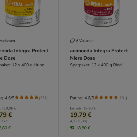
Varianten
6 Varianten
monda Integra Protect
animonda Integra Protect
re Dose
Niere Dose
paket: 12 x 400 g Huhn
Sparpaket: 12 x 400 g Rind
g: 4.6/5
Rating: 4.6/5
(
231
)
(
231
)
ln
19,98 €
Einzeln
19,98 €
79 €
19,79 €
 / kg
4,12 € / kg
8,80 €
18,80 €