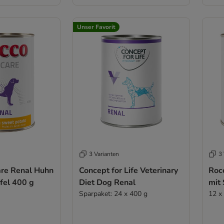
Unser Favorit
3 Varianten
3 
are Renal Huhn
Concept for Life Veterinary
Roc
fel 400 g
Diet Dog Renal
mit 
Sparpaket: 24 x 400 g
12 x