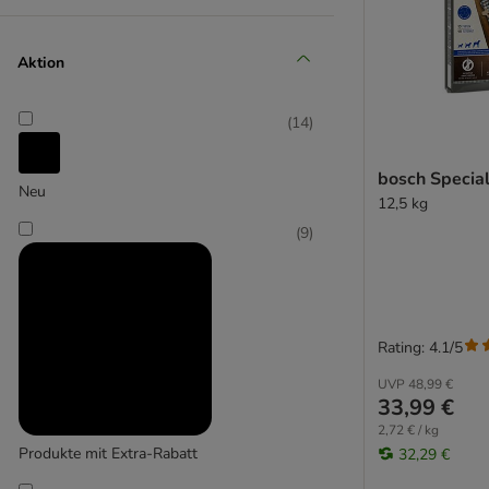
(
12
)
Aktion
(
14
)
bosch Special
Neu
12,5 kg
Animonda Integra
(
9
)
(
2
)
Rating: 4.1/5
Bosch HPC
UVP
48,99 €
33,99 €
(
4
)
2,72 € / kg
Produkte mit Extra-Rabatt
32,29 €