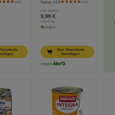
Rating: 4.6/5
(
231
)
(
231
)
UVP
16,50 €
9,99 €
4,16 € / kg
9,49 €
Warenkorb
Zum Warenkorb
nzufügen
hinzufügen