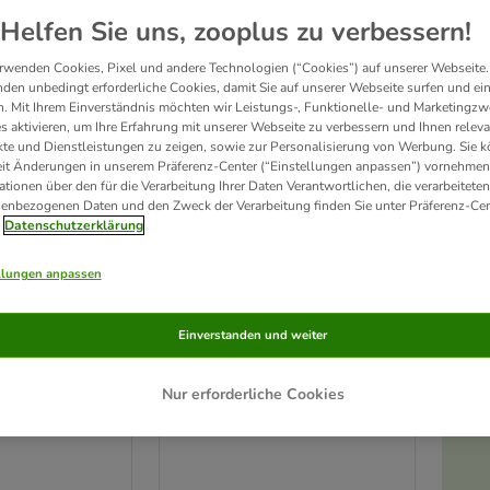
Helfen Sie uns, zooplus zu verbessern!
rwenden Cookies, Pixel und andere Technologien (“Cookies”) auf unserer Webseite.
den unbedingt erforderliche Cookies, damit Sie auf unserer Webseite surfen und ei
. Mit Ihrem Einverständnis möchten wir Leistungs-, Funktionelle- und Marketingzw
s aktivieren, um Ihre Erfahrung mit unserer Webseite zu verbessern und Ihnen relev
te und Dienstleistungen zu zeigen, sowie zur Personalisierung von Werbung. Sie 
eit Änderungen in unserem Präferenz-Center (“Einstellungen anpassen”) vornehmen
ationen über den für die Verarbeitung Ihrer Daten Verantwortlichen, die verarbeiteten
enbezogenen Daten und den Zweck der Verarbeitung finden Sie unter Präferenz-Cen
Datenschutzerklärung
llungen anpassen
6 Varianten
egra Protect
animonda Integra Protect
Einverstanden und weiter
Niere Dose
6 x 400 g Rind
Nur erforderliche Cookies