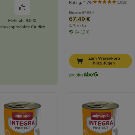
Rating: 4.7/5
(
1018
)
Einzeln
67,98 €
67,49 €
Mehr als 8.000
2,70 € / kg
Markenprodukte für dich
64,12 €
Zum Warenkorb
hinzufügen