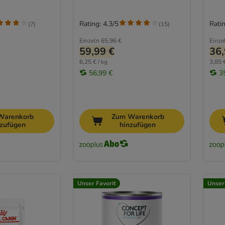
Rating: 4.3/5
Ratin
(
7
)
(
15
)
Einzeln
65,96 €
Einze
59,99 €
36,
6,25 € / kg
3,85 €
56,99 €
3
Warenkorb
Zum Warenkorb
nzufügen
hinzufügen
Unser Favorit
Unser