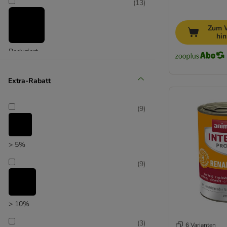
(
13
)
Bosch LPC
Zum 
hi
Reduziert
(
11
)
Extra-Rabatt
(
9
)
Unser Favorit
> 5%
(
9
)
> 10%
(
3
)
6 Varianten