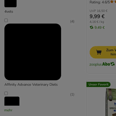
Rating: 4.6/5
Getreidefreies Hundefutter
UVP
16,50 €
4vets
9,99 €
(
4
)
4,16 € / kg
9,49 €
Zum 
hi
Affinity Advance Veterinary Diets
Unser Favorit
(
1
)
mehr
Alfavet