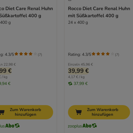
co Diet Care Renal Huhn
Rocco Diet Care Renal Huhn
Süßkartoffel 400 g
mit Süßkartoffel 400 g
 400 g
24 x 400 g
g: 4.3/5
Rating: 4.3/5
(
7
)
(
7
)
ln
22,98 €
Einzeln
45,96 €
99 €
39,99 €
 / kg
4,17 € / kg
9,94 €
37,99 €
Zum Warenkorb
Zum Warenkorb
hinzufügen
hinzufügen