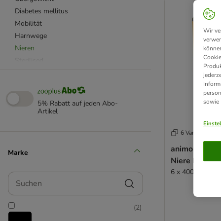
Diabetes mellitus
Mobilität
Wir ve
Harnwege
verwen
Nieren
können
Cookie
Sterilised
Produk
Herz & Leber
jederz
Inform
Rekonvaleszenz & Genesung
person
Zahnpflege
sowie
5% Rabatt auf jeden Abo-
Diätfutter (Light)
Artikel
Stress & Angst
Einste
6 Varianten
Monoprotein
Sensitiv
animonda Int
Marke
Kaltgepresstes Diätfutter
Niere Dose
Lebensmittelqualität
6 x 400 g Huhn
Suchen
Hoher Fleischanteil
Biofutter
(
2
)
Aktiv & Fit
Vegetarisches Futter