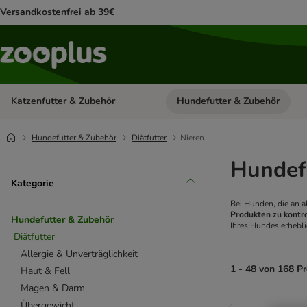
Versandkostenfrei ab 39€
Katzenfutter & Zubehör
Hundefutter & Zubehör
Kategorie-Menü öffnen: Katzenf
Hundefutter & Zubehör
Diätfutter
Nieren
Hundefu
Kategorie
Bei Hunden, die an a
Produkten zu kontr
Hundefutter & Zubehör
Ihres Hundes erhebli
Diätfutter
Allergie & Unverträglichkeit
1 - 48 von 168 P
Haut & Fell
Magen & Darm
product items ha
Übergewicht