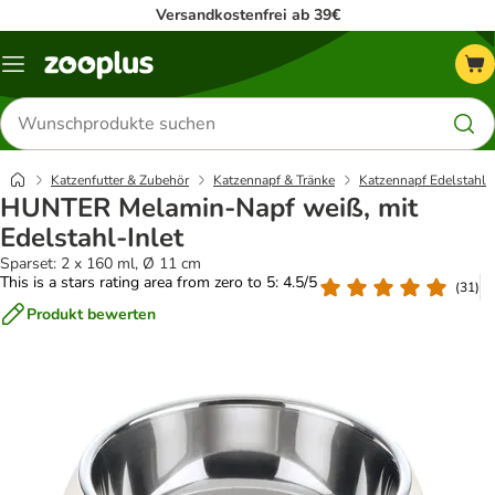
Versandkostenfrei ab 39€
Menü
Produkte
suchen
Katzenfutter & Zubehör
Katzennapf & Tränke
Katzennapf Edelstahl
HUNTER Melamin-Napf weiß, mit
Edelstahl-Inlet
Sparset: 2 x 160 ml, Ø 11 cm
This is a stars rating area from zero to 5: 4.5/5
(
31
)
Produkt bewerten