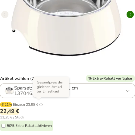
Artikel wählen (2 Varianten)
% Extra-Rabatt verfügbar
Gesamtpreis der
gleichen Artikel
Sparset: 2 x 160 ml, Ø 11 cm
bei Einzelkauf
137046.7
-6.21%
Einzeln
23,98 €
22,49 €
11,25 € / Stück
-50% Extra-Rabatt aktivieren