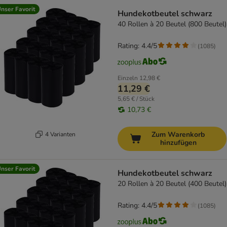
product items have been changed
nser Favorit
Hundekotbeutel schwarz
40 Rollen à 20 Beutel (800 Beutel)
Rating: 4.4/5
(
1085
)
Einzeln
12,98 €
11,29 €
5,65 € / Stück
10,73 €
Zum Warenkorb
4 Varianten
hinzufügen
nser Favorit
Hundekotbeutel schwarz
20 Rollen à 20 Beutel (400 Beutel)
Rating: 4.4/5
(
1085
)