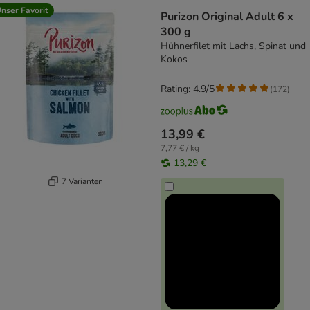
nser Favorit
Purizon Original Adult 6 x
300 g
Hühnerfilet mit Lachs, Spinat und
Kokos
Rating: 4.9/5
(
172
)
13,99 €
7,77 € / kg
13,29 €
7 Varianten