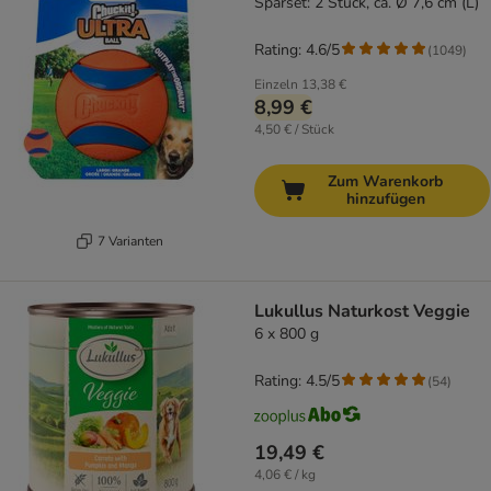
Sparset: 2 Stück, ca. Ø 7,6 cm (L)
Rating: 4.6/5
(
1049
)
Einzeln
13,38 €
8,99 €
4,50 € / Stück
Zum Warenkorb
hinzufügen
7 Varianten
Lukullus Naturkost Veggie
6 x 800 g
Rating: 4.5/5
(
54
)
19,49 €
4,06 € / kg