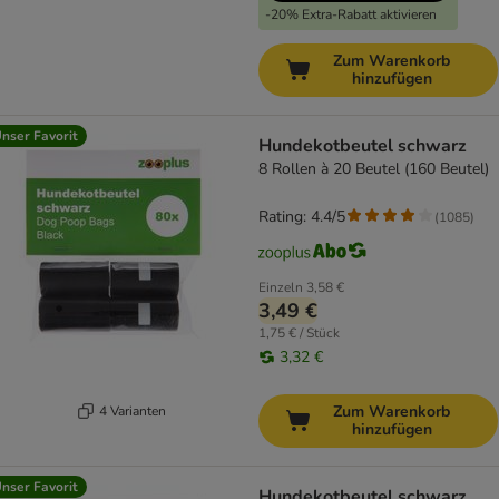
-20% Extra-Rabatt aktivieren
Zum Warenkorb
hinzufügen
nser Favorit
Hundekotbeutel schwarz
8 Rollen à 20 Beutel (160 Beutel)
Rating: 4.4/5
(
1085
)
Einzeln
3,58 €
3,49 €
1,75 € / Stück
3,32 €
Zum Warenkorb
4 Varianten
hinzufügen
nser Favorit
Hundekotbeutel schwarz