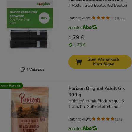
4 Rollen à 20 Beutel (80 Beutel)
Rating: 4.4/5
(
1085
)
1,79 €
1,70 €
Zum Warenkorb
hinzufügen
4 Varianten
nser Favorit
Purizon Original Adult 6 x
300 g
Hühnerfilet mit Black Angus &
Truthahn, Süßkartoffel und
Cranberry
Rating: 4.9/5
(
172
)