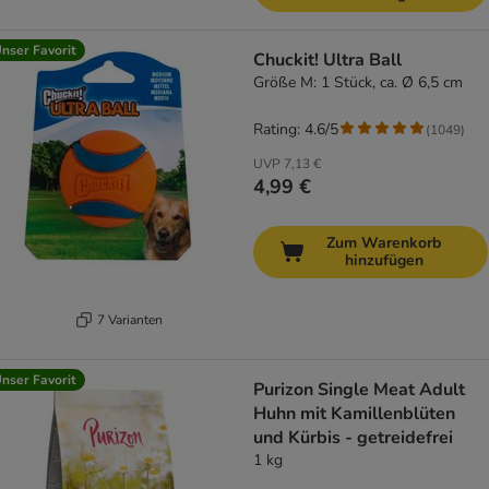
nser Favorit
Chuckit! Ultra Ball
Größe M: 1 Stück, ca. Ø 6,5 cm
Rating: 4.6/5
(
1049
)
UVP
7,13 €
4,99 €
Zum Warenkorb
hinzufügen
7 Varianten
nser Favorit
Purizon Single Meat Adult
Huhn mit Kamillenblüten
und Kürbis - getreidefrei
1 kg