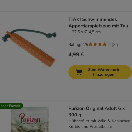
TIAKI Schwimmendes
Apportierspielzeug mit Tau
L 27,5 x Ø 4,5 cm
Rating: 4/5
(
21
)
4,99 €
Zum Warenkorb
hinzufügen
nser Favorit
Purizon Original Adult 6 x
300 g
Hühnerfilet mit Wild & Kaninchen,
Kürbis und Preiselbeere