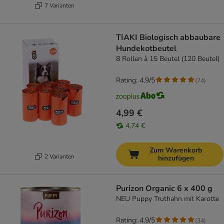
7 Varianten
TIAKI Biologisch abbaubare
Hundekotbeutel
8 Rollen à 15 Beutel (120 Beutel)
Rating: 4.9/5
(
74
)
4,99 €
4,74 €
Zum Warenkorb
2 Varianten
hinzufügen
Purizon Organic 6 x 400 g
NEU Puppy Truthahn mit Karotte
Rating: 4.9/5
(
34
)