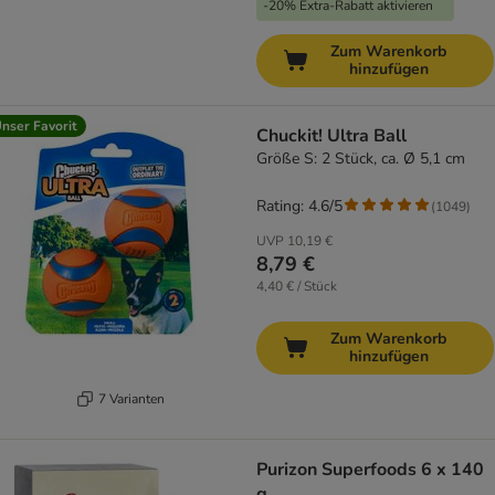
-20% Extra-Rabatt aktivieren
Zum Warenkorb
hinzufügen
nser Favorit
Chuckit! Ultra Ball
Größe S: 2 Stück, ca. Ø 5,1 cm
Rating: 4.6/5
(
1049
)
UVP
10,19 €
8,79 €
4,40 € / Stück
Zum Warenkorb
hinzufügen
7 Varianten
Purizon Superfoods 6 x 140
g