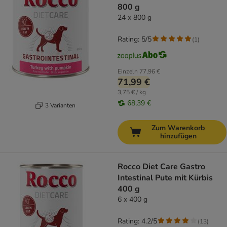
800 g
24 x 800 g
Rating: 5/5
(
1
)
Einzeln
77,96 €
71,99 €
3,75 € / kg
68,39 €
3 Varianten
Zum Warenkorb
hinzufügen
Rocco Diet Care Gastro
Intestinal Pute mit Kürbis
400 g
6 x 400 g
Rating: 4.2/5
(
13
)