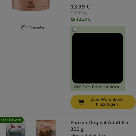
13,99 €
7,77 € / kg
13,29 €
7 Varianten
-20% Extra-Rabatt aktivieren
Zum Warenkorb
hinzufügen
nser Favorit
Purizon Original Adult 6 x
300 g
Mixpaket 4 Sorten