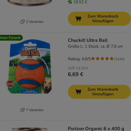
18,52 €
Zum Warenkorb
hinzufügen
2 Varianten
nser Favorit
Chuckit! Ultra Ball
Größe L: 1 Stück, ca. Ø 7,6 cm
Rating: 4.6/5
(
1049
)
UVP
13,25 €
6,69 €
Zum Warenkorb
hinzufügen
7 Varianten
Purizon Organic 6 x 400 g