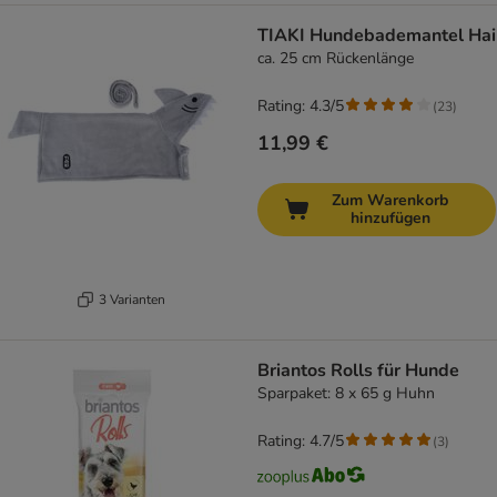
TIAKI Hundebademantel Hai
ca. 25 cm Rückenlänge
Rating: 4.3/5
(
23
)
11,99 €
Zum Warenkorb
hinzufügen
3 Varianten
Briantos Rolls für Hunde
Sparpaket: 8 x 65 g Huhn
Rating: 4.7/5
(
3
)