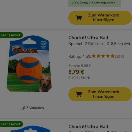
-20% Extra-Rabatt aktivieren
Zum Warenkorb
hinzufügen
nser Favorit
Chuckit! Ultra Ball
Sparset: 2 Stück, ca. Ø 6,5 cm (M)
Rating: 4.6/5
(
1049
)
Einzeln
9,98 €
6,79 €
3,40 € / Stück
Zum Warenkorb
hinzufügen
7 Varianten
nser Favorit
Chuckit! Ultra Ball