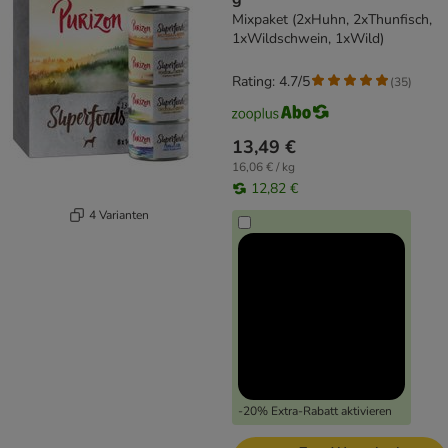
Mixpaket (2xHuhn, 2xThunfisch,
1xWildschwein, 1xWild)
Rating: 4.7/5
(
35
)
13,49 €
16,06 € / kg
12,82 €
4 Varianten
-20% Extra-Rabatt aktivieren