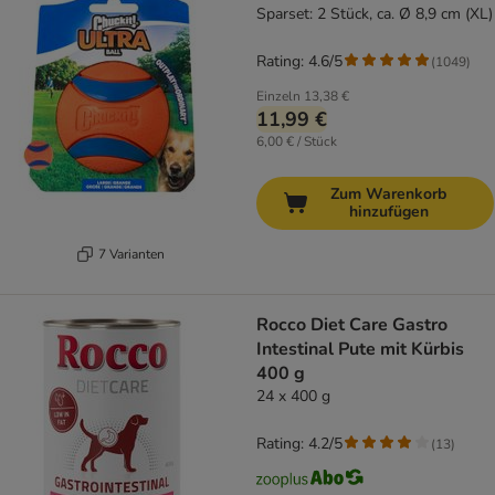
Sparset: 2 Stück, ca. Ø 8,9 cm (XL)
Rating: 4.6/5
(
1049
)
Einzeln
13,38 €
11,99 €
6,00 € / Stück
Zum Warenkorb
hinzufügen
7 Varianten
Rocco Diet Care Gastro
Intestinal Pute mit Kürbis
400 g
24 x 400 g
Rating: 4.2/5
(
13
)