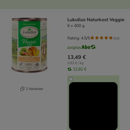
Lukullus Naturkost Veggie
6 x 400 g
Rating: 4.5/5
(
54
)
13,49 €
5,62 € / kg
12,82 €
2 Varianten