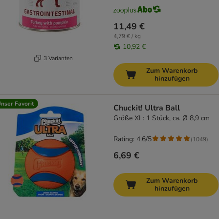
11,49 €
4,79 € / kg
10,92 €
3 Varianten
Zum Warenkorb
hinzufügen
nser Favorit
Chuckit! Ultra Ball
Größe XL: 1 Stück, ca. Ø 8,9 cm
Rating: 4.6/5
(
1049
)
6,69 €
Zum Warenkorb
hinzufügen