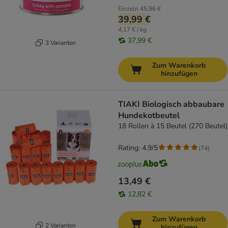
Einzeln
45,96 €
39,99 €
4,17 € / kg
37,99 €
3 Varianten
Zum Warenkorb
hinzufügen
TIAKI Biologisch abbaubare
Hundekotbeutel
18 Rollen à 15 Beutel (270 Beutel)
Rating: 4.9/5
(
74
)
13,49 €
12,82 €
Zum Warenkorb
2 Varianten
hinzufügen