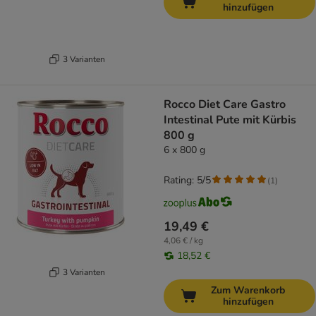
hinzufügen
3 Varianten
Rocco Diet Care Gastro
Intestinal Pute mit Kürbis
800 g
6 x 800 g
Rating: 5/5
(
1
)
19,49 €
4,06 € / kg
18,52 €
3 Varianten
Zum Warenkorb
hinzufügen