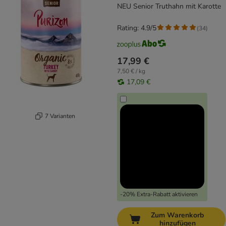
NEU Senior Truthahn mit Karotte
Rating: 4.9/5
(
34
)
17,99 €
7,50 € / kg
17,09 €
7 Varianten
-20% Extra-Rabatt aktivieren
Zum Warenkorb
hinzufügen