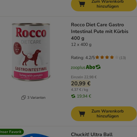
Zum Warenkorb
hinzufügen
Rocco Diet Care Gastro
Intestinal Pute mit Kürbis
400 g
12 x 400 g
Rating: 4.2/5
(
13
)
Einzeln
22,98 €
20,99 €
4,37 € / kg
19,94 €
3 Varianten
Zum Warenkorb
hinzufügen
nser Favorit
Chuckit! Ultra Ball