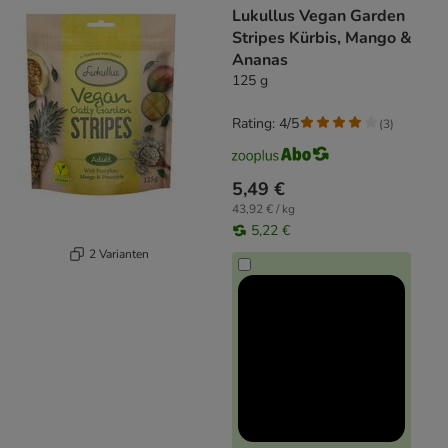
Lukullus Vegan Garden
Stripes Kürbis, Mango &
Ananas
125 g
Rating: 4/5
(
3
)
5,49 €
43,92 € / kg
5,22 €
2 Varianten