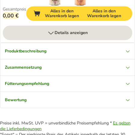
Gesamtpreis
Alles in den
Alles in den
0,00 €
Warenkorb legen
Warenkorb legen
Details anzeigen
Produktbeschreibung
Zusammensetzung
Fütterungsempfehlung
Bewertung
Preise inkl. MwSt. UVP = unverbindliche Preisempfehlung *
Es gelten
die Lieferbedingungen
"Sonst" = Der niedrigste Preis des Artikels innerhalb der letzten 30