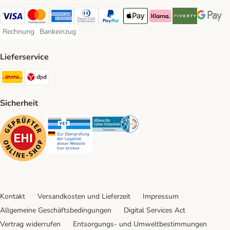
Visa Payment Method
Mastercard Payment Method
American Express Payment Method
Diners Club Payment Method
PayPal Payment Method
Apple Pay Payment Method
Klarna Payment Method
Riverty Payment 
Google P
Rechnung
Bankeinzug
Rechnung Payment Method
Bankeinzug Payment Method
Lieferservice
DHL Shipping Method
DPD Shipping Method
Sicherheit
Security
Security
Security
Kontakt
Versandkosten und Lieferzeit
Impressum
Allgemeine Geschäftsbedingungen
Digital Services Act
Vertrag widerrufen
Entsorgungs- und Umweltbestimmungen