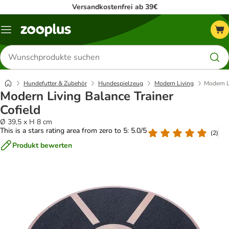
Versandkostenfrei ab 39€
Menü
Produkte
suchen
Hundefutter & Zubehör
Hundespielzeug
Modern Living
Modern L
Modern Living Balance Trainer
Cofield
Ø 39,5 x H 8 cm
This is a stars rating area from zero to 5: 5.0/5
(
2
)
Produkt bewerten