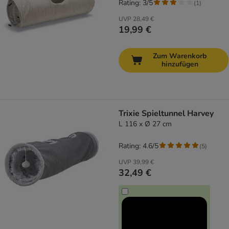
Rating: 3/5
(
1
)
UVP
28,49 €
19,99 €
Zum Warenkorb
hinzufügen
Trixie Spieltunnel Harvey
L 116 x Ø 27 cm
Rating: 4.6/5
(
5
)
UVP
39,99 €
32,49 €