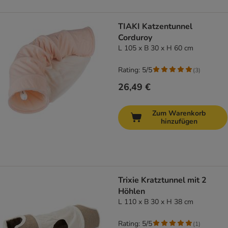
TIAKI Katzentunnel
Corduroy
L 105 x B 30 x H 60 cm
Rating: 5/5
(
3
)
26,49 €
Zum Warenkorb
hinzufügen
Trixie Kratztunnel mit 2
Höhlen
L 110 x B 30 x H 38 cm
Rating: 5/5
(
1
)