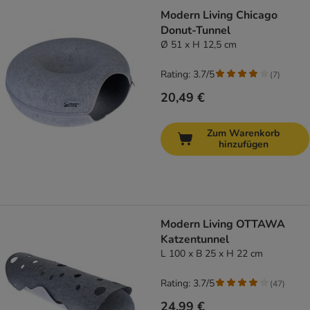
Modern Living Chicago
Donut-Tunnel
Ø 51 x H 12,5 cm
Rating: 3.7/5
(
7
)
20,49 €
Zum Warenkorb
hinzufügen
Modern Living OTTAWA
Katzentunnel
L 100 x B 25 x H 22 cm
Rating: 3.7/5
(
47
)
24,99 €