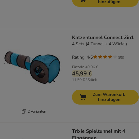
hinzufügen
Katzentunnel Connect 2in1
4 Sets (4 Tunnel + 4 Würfel)
Rating: 4/5
(
99
)
Einzeln
49,96 €
45,99 €
11,50 € / Stück
Zum Warenkorb
hinzufügen
2 Varianten
Trixie Spieltunnel mit 4
Eingängen