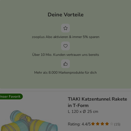
Deine Vorteile
zooplus Abo aktivieren & immer 5% sparen
Über 10 Mio. Kunden vertrauen uns bereits
Mehr als 8.000 Markenprodukte für dich
nser Favorit
TIAKI Katzentunnel Rakete
in T-Form
L 120 x Ø 25 cm
Rating: 4.4/5
(
15
)