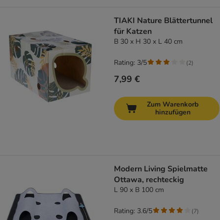
TIAKI Nature Blättertunnel
für Katzen
B 30 x H 30 x L 40 cm
Rating: 3/5
(
2
)
7,99 €
Zum Warenkorb
hinzufügen
Modern Living Spielmatte
Ottawa, rechteckig
L 90 x B 100 cm
Rating: 3.6/5
(
7
)