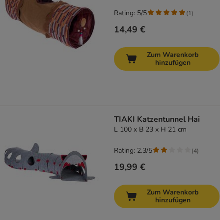
Rating: 5/5
(
1
)
14,49 €
Zum Warenkorb
hinzufügen
TIAKI Katzentunnel Hai
L 100 x B 23 x H 21 cm
Rating: 2.3/5
(
4
)
19,99 €
Zum Warenkorb
hinzufügen