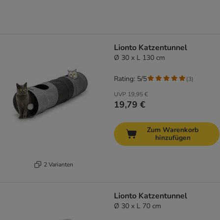
Lionto Katzentunnel
Ø 30 x L 130 cm
Rating: 5/5
(
3
)
UVP
19,95 €
19,79 €
Zum Warenkorb
hinzufügen
2 Varianten
Lionto Katzentunnel
Ø 30 x L 70 cm