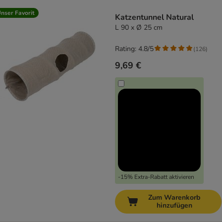
product items have been changed
nser Favorit
Katzentunnel Natural
L 90 x Ø 25 cm
Rating: 4.8/5
(
126
)
9,69 €
-15% Extra-Rabatt aktivieren
Zum Warenkorb
hinzufügen