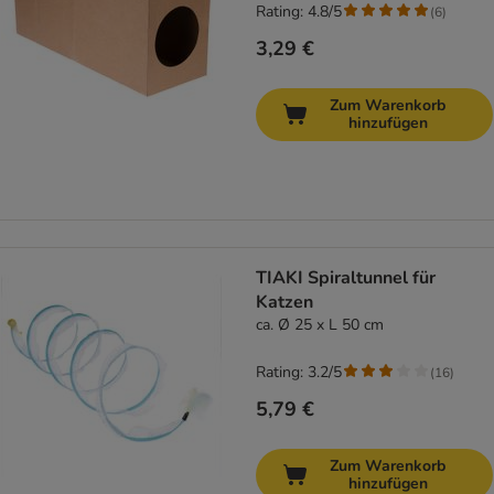
Rating: 4.8/5
(
6
)
3,29 €
Zum Warenkorb
hinzufügen
TIAKI Spiraltunnel für
Katzen
ca. Ø 25 x L 50 cm
Rating: 3.2/5
(
16
)
5,79 €
Zum Warenkorb
hinzufügen