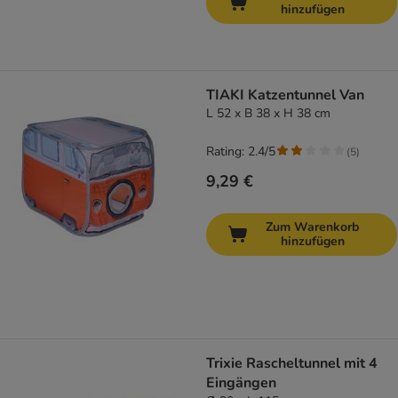
hinzufügen
TIAKI Katzentunnel Van
L 52 x B 38 x H 38 cm
Rating: 2.4/5
(
5
)
9,29 €
Zum Warenkorb
hinzufügen
Trixie Rascheltunnel mit 4
Eingängen