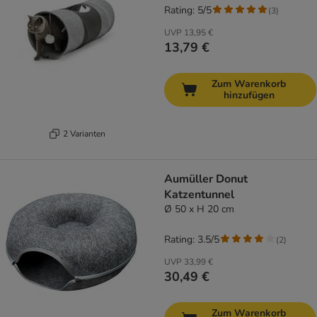
Rating: 5/5
(
3
)
UVP
13,95 €
13,79 €
Zum Warenkorb
hinzufügen
2 Varianten
Aumüller Donut
Katzentunnel
Ø 50 x H 20 cm
Rating: 3.5/5
(
2
)
UVP
33,99 €
30,49 €
Zum Warenkorb