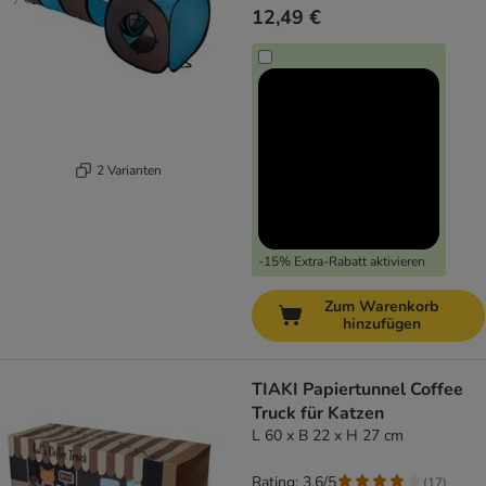
12,49 €
2 Varianten
-15% Extra-Rabatt aktivieren
Zum Warenkorb
hinzufügen
TIAKI Papiertunnel Coffee
Truck für Katzen
L 60 x B 22 x H 27 cm
Rating: 3.6/5
(
17
)