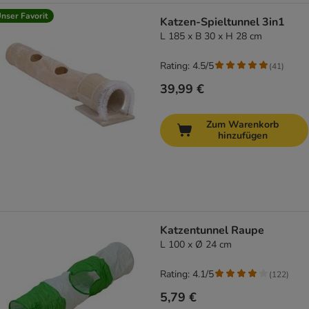
nser Favorit
Katzen-Spieltunnel 3in1
L 185 x B 30 x H 28 cm
Rating: 4.5/5
(
41
)
39,99 €
Zum Warenkorb
hinzufügen
Katzentunnel Raupe
L 100 x Ø 24 cm
Rating: 4.1/5
(
122
)
5,79 €