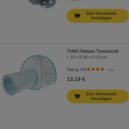
Zum Warenkorb
hinzufügen
TIAKI Nature Tunnelzelt
L 32 x B 16 x H 23 cm
Rating: 4/5
(
3
)
13,19 €
Zum Warenkorb
hinzufügen