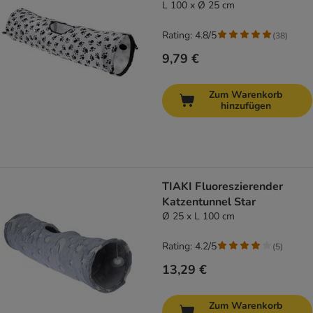
L 100 x Ø 25 cm
Rating: 4.8/5
(
38
)
9,79 €
Zum Warenkorb
hinzufügen
TIAKI Fluoreszierender
Katzentunnel Star
Ø 25 x L 100 cm
Rating: 4.2/5
(
5
)
13,29 €
Zum Warenkorb