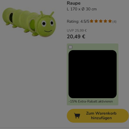
Raupe
L 170 x Ø 30 cm
Rating: 4.5/5
(
4
)
UVP
25,99 €
20,49 €
-15% Extra-Rabatt aktivieren
Zum Warenkorb
hinzufügen