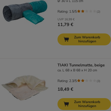
Ø 30 x L 115 cm
Rating: 1.5/5
(
2
)
UVP
16,99 €
11,79 €
Zum Warenkorb
hinzufügen
TIAKI Tunnelmatte, beige
ca. L 68 x B 68 x H 20 cm
Rating: 2.3/5
(
3
)
18,49 €
Zum Warenkorb
hinzufügen