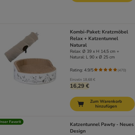
Kombi-Paket: Kratzmöbel
Relax + Katzentunnel
Natural
Relax: Ø 39 x H 14,5 cm +
Natural: L 90 x Ø 25 cm
Rating: 4.9/5
(
470
)
Einzeln
18,68 €
16,29 €
Zum Warenkorb
hinzufügen
nser Favorit
Katzentunnel Pawty - Neues
Design