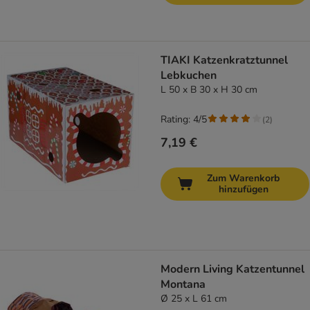
TIAKI Katzenkratztunnel
Lebkuchen
L 50 x B 30 x H 30 cm
Rating: 4/5
(
2
)
7,19 €
Zum Warenkorb
hinzufügen
Modern Living Katzentunnel
Montana
Ø 25 x L 61 cm