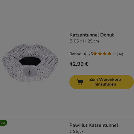
Katzentunnel Donut
Ø 85 x H 25 cm
Rating: 4.1/5
(
34
)
42,99 €
Zum Warenkorb
hinzufügen
Neu
PawHut Katzentunnel
1 Stück