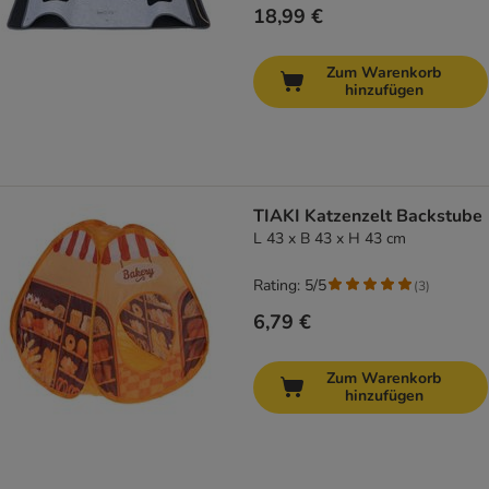
18,99 €
Zum Warenkorb
hinzufügen
TIAKI Katzenzelt Backstube
L 43 x B 43 x H 43 cm
Rating: 5/5
(
3
)
6,79 €
Zum Warenkorb
hinzufügen