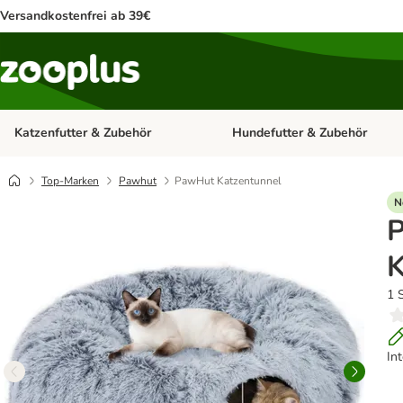
Versandkostenfrei ab 39€
Katzenfutter & Zubehör
Hundefutter & Zubehör
Kategorie-Menü öffnen: Katzenf
Top-Marken
Pawhut
PawHut Katzentunnel
N
K
1 
In