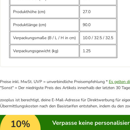
Produkthöhe (cm)
27.0
Produktlänge (cm)
90.0
Verpackungsmaße (B / L / H in cm)
10.0
/
32.5
/
32.5
Verpackungsgewicht (kg)
1.25
Preise inkl. MwSt. UVP = unverbindliche Preisempfehlung *
Es gelten d
"Sonst" = Der niedrigste Preis des Artikels innerhalb der letzten 30 Tage
zooplus ist berechtigt, deine E-Mail-Adresse für Direktwerbung für eig
Übermittlungskosten nach den Basistarifen entstehen, indem du den zoo
10%
Verpasse keine personalisie