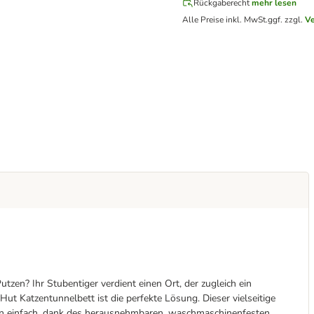
Rückgaberecht
mehr lesen
Alle Preise inkl. MwSt.
ggf. zzgl.
Ve
zen? Ihr Stubentiger verdient einen Ort, der zugleich ein
ut Katzentunnelbett ist die perfekte Lösung. Dieser vielseitige
en einfach, dank des herausnehmbaren, waschmaschinenfesten