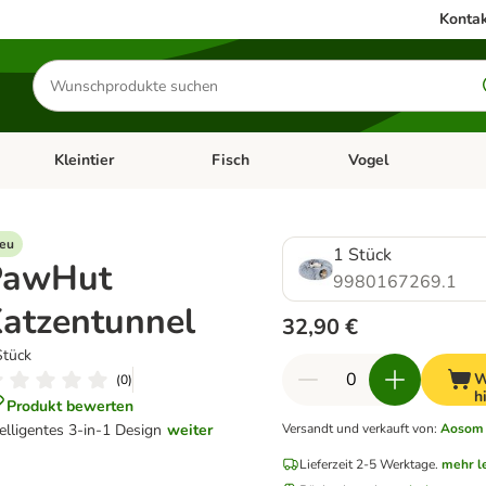
Kontak
Produkte
suchen
Kleintier
Fisch
Vogel
utter & Zubehör
Kategorie-Menü öffnen: Hundefutter & Zubehör
Kategorie-Menü öffnen: Kleintier
Kategorie-Menü öffnen
Ka
eu
1 Stück
PawHut
9980167269.1
atzentunnel
32,90 €
Stück
W
(
0
)
h
Produkt bewerten
telligentes 3-in-1 Design
weiter
Versandt und verkauft von
:
Aosom
Lieferzeit 2-5 Werktage.
mehr l