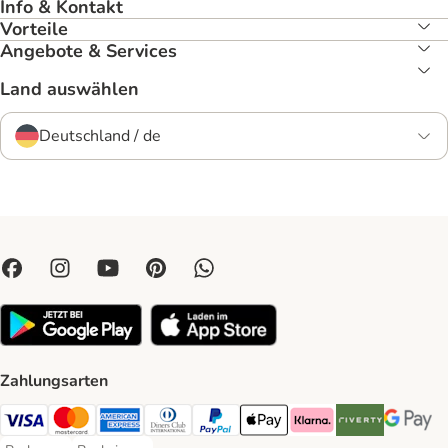
Info & Kontakt
Vorteile
Angebote & Services
Land auswählen
Deutschland / de
Zahlungsarten
Visa Payment Method
Mastercard Payment Method
American Express Payment Method
Diners Club Payment Method
PayPal Payment Method
Apple Pay Payment Method
Klarna Payment Method
Riverty Payment 
Google P