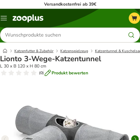
Versandkostenfrei ab 39€
Menü
Produkte
suchen
Katzenfutter & Zubehör
Katzenspielzeug
Katzentunnel & Kuschelsa
Lionto 3-Wege-Katzentunnel
L 30 x B 120 x H 80 cm
Produkt bewerten
(
0
)