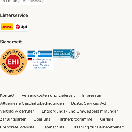
Rechnung
Bankeinzug
Rechnung Payment Method
Bankeinzug Payment Method
Lieferservice
DHL Shipping Method
DPD Shipping Method
Sicherheit
Security
Security
Security
Kontakt
Versandkosten und Lieferzeit
Impressum
Allgemeine Geschäftsbedingungen
Digital Services Act
Vertrag widerrufen
Entsorgungs- und Umweltbestimmungen
Zahlungsarten
Über uns
Partnerprogramme
Karriere
Corporate Website
Datenschutz
Erklärung zur Barrierefreiheit