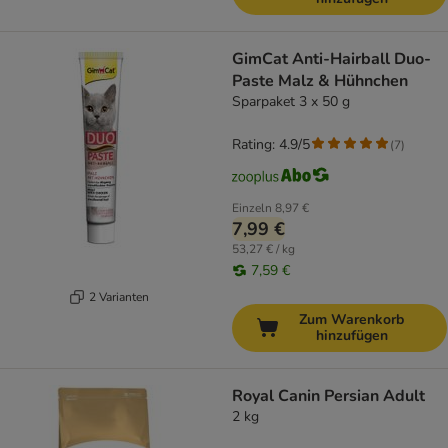
GimCat Anti-Hairball Duo-
Paste Malz & Hühnchen
Sparpaket 3 x 50 g
Rating: 4.9/5
(
7
)
Einzeln
8,97 €
7,99 €
53,27 € / kg
7,59 €
2 Varianten
Zum Warenkorb
hinzufügen
Royal Canin Persian Adult
2 kg