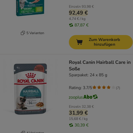
Einzeln
93,98 €
92,49 €
4,74 € / kg
87,87 €
5 Varianten
Zum Warenkorb
hinzufügen
Royal Canin Hairball Care in
Soße
Sparpaket: 24 x 85 g
Rating: 3.7/5
(
7
)
Einzeln
32,38 €
31,99 €
15,68 € / kg
30,39 €
4 Varianten