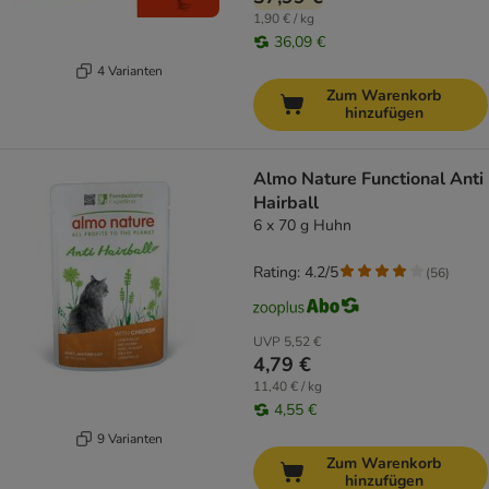
1,90 € / kg
36,09 €
4 Varianten
Zum Warenkorb
hinzufügen
Almo Nature Functional Anti
Hairball
6 x 70 g Huhn
Rating: 4.2/5
(
56
)
UVP
5,52 €
4,79 €
11,40 € / kg
4,55 €
9 Varianten
Zum Warenkorb
hinzufügen