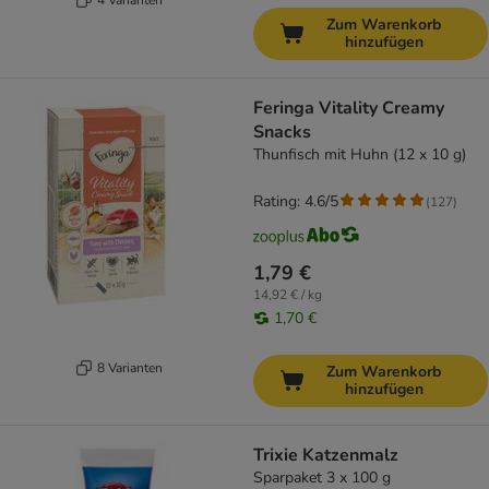
Zum Warenkorb
hinzufügen
Feringa Vitality Creamy
Snacks
Thunfisch mit Huhn (12 x 10 g)
Rating: 4.6/5
(
127
)
1,79 €
14,92 € / kg
1,70 €
8 Varianten
Zum Warenkorb
hinzufügen
Trixie Katzenmalz
Sparpaket 3 x 100 g