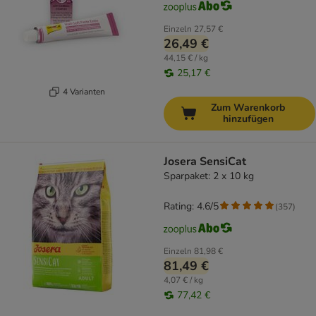
Einzeln
27,57 €
26,49 €
44,15 € / kg
25,17 €
4 Varianten
Zum Warenkorb
hinzufügen
Josera SensiCat
Sparpaket: 2 x 10 kg
Rating: 4.6/5
(
357
)
Einzeln
81,98 €
81,49 €
4,07 € / kg
77,42 €