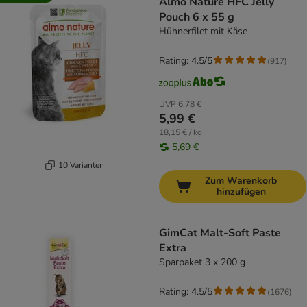
Almo Nature HFC Jelly
Pouch 6 x 55 g
Hühnerfilet mit Käse
Rating: 4.5/5
(
917
)
UVP
6,78 €
5,99 €
18,15 € / kg
5,69 €
10 Varianten
Zum Warenkorb
hinzufügen
GimCat Malt-Soft Paste
Extra
Sparpaket 3 x 200 g
Rating: 4.5/5
(
1676
)