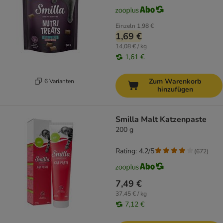
Einzeln
1,98 €
1,69 €
14,08 € / kg
1,61 €
Zum Warenkorb
6 Varianten
hinzufügen
Smilla Malt Katzenpaste
200 g
Rating: 4.2/5
(
672
)
7,49 €
37,45 € / kg
7,12 €