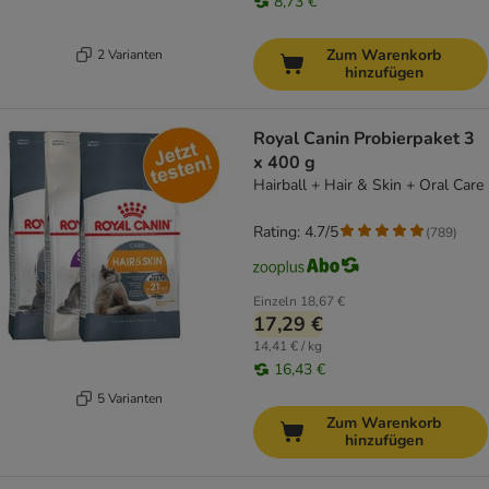
8,73 €
Zum Warenkorb
2 Varianten
hinzufügen
Royal Canin Probierpaket 3
x 400 g
Hairball + Hair & Skin + Oral Care
Rating: 4.7/5
(
789
)
Einzeln
18,67 €
17,29 €
14,41 € / kg
16,43 €
5 Varianten
Zum Warenkorb
hinzufügen