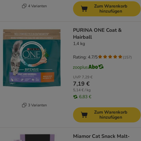
Zum Warenkorb
4 Varianten
hinzufügen
PURINA ONE Coat &
Hairball
1,4 kg
Rating: 4.7/5
(
157
)
UVP
7,29 €
7,19 €
5,14 € / kg
6,83 €
3 Varianten
Zum Warenkorb
hinzufügen
Miamor Cat Snack Malt-