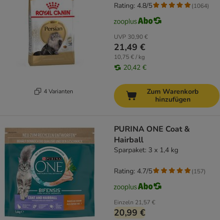
Rating: 4.8/5
(
1064
)
UVP
30,90 €
21,49 €
10,75 € / kg
20,42 €
Zum Warenkorb
4 Varianten
hinzufügen
PURINA ONE Coat &
Hairball
Sparpaket: 3 x 1,4 kg
Rating: 4.7/5
(
157
)
Einzeln
21,57 €
20,99 €