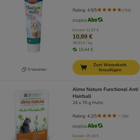
Rating: 4.5/5
(
793
)
Einzeln
11,97 €
10,99 €
36,63 € / kg
10,44 €
Zum Warenkorb
5 Varianten
hinzufügen
Almo Nature Functional Anti
Hairball
24 x 70 g Huhn
Rating: 4.2/5
(
56
)
Einzeln
19,16 €