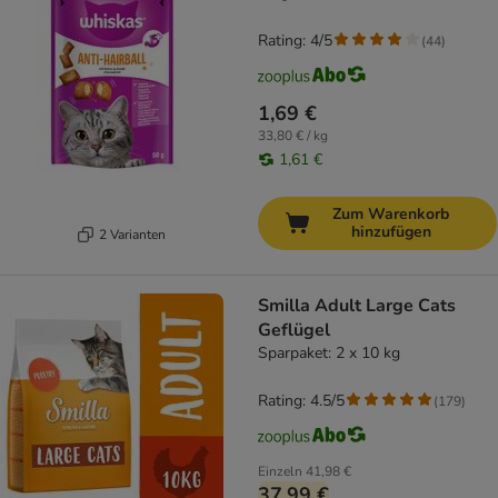
Rating: 4/5
(
44
)
1,69 €
33,80 € / kg
1,61 €
Zum Warenkorb
hinzufügen
2 Varianten
Smilla Adult Large Cats
Geflügel
Sparpaket: 2 x 10 kg
Rating: 4.5/5
(
179
)
Einzeln
41,98 €
37,99 €