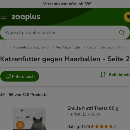
Versandkostenfrei ab 39€
Menü
Produkte
suchen
Katzenfutter & Zubehör
Vet Katzenfutter
Katzenfutter gegen Haarbal
Katzenfutter gegen Haarballen - Seite 2
Beliebtheit
Filtern nach
49 - 96 von 318 Produkte
product items have been changed
Smilla Nutri Treats 60 g
Hairball (2 x 60 g)
Rating: 4.5/5
(
8
)