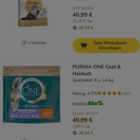
UVP
50,90 €
40,99 €
10,25 € / kg
38,94 €
Zum Warenkorb
4 Varianten
hinzufügen
PURINA ONE Coat &
Hairball
Sparpaket: 6 x 1,4 kg
Rating: 4.7/5
(
157
)
Einzeln
43,14 €
40,99 €
4,88 € / kg
38,94 €