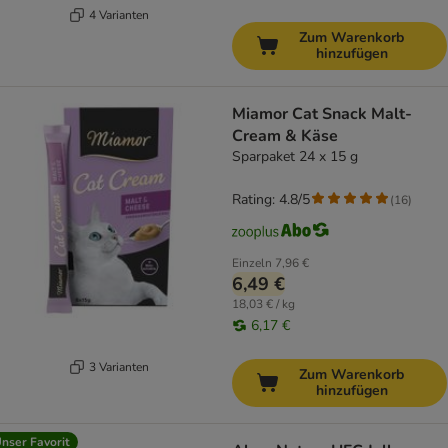
4 Varianten
Zum Warenkorb
hinzufügen
Miamor Cat Snack Malt-
Cream & Käse
Sparpaket 24 x 15 g
Rating: 4.8/5
(
16
)
Einzeln
7,96 €
6,49 €
18,03 € / kg
6,17 €
3 Varianten
Zum Warenkorb
hinzufügen
nser Favorit