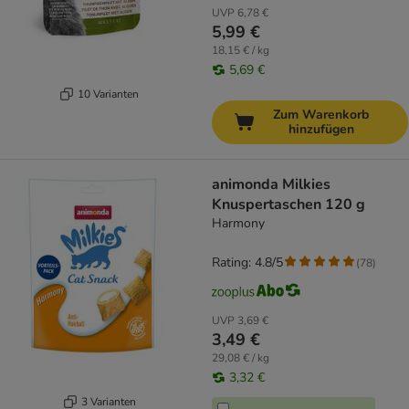
UVP
6,78 €
5,99 €
18,15 € / kg
5,69 €
10 Varianten
Zum Warenkorb
hinzufügen
animonda Milkies
Knuspertaschen 120 g
Harmony
Rating: 4.8/5
(
78
)
UVP
3,69 €
3,49 €
29,08 € / kg
3,32 €
3 Varianten