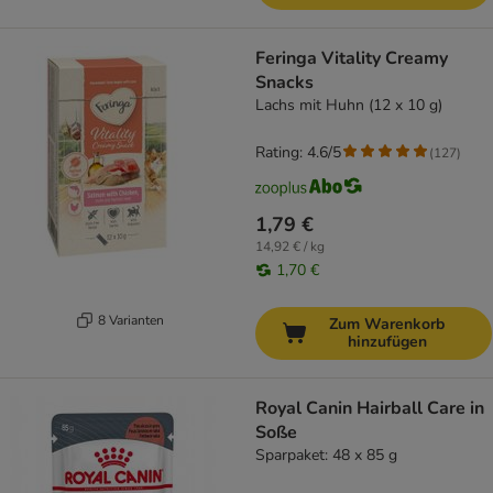
Feringa Vitality Creamy
Snacks
Lachs mit Huhn (12 x 10 g)
Rating: 4.6/5
(
127
)
1,79 €
14,92 € / kg
1,70 €
8 Varianten
Zum Warenkorb
hinzufügen
Royal Canin Hairball Care in
Soße
Sparpaket: 48 x 85 g