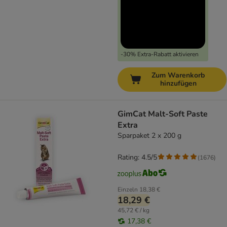
-30% Extra-Rabatt aktivieren
Zum Warenkorb
hinzufügen
GimCat Malt-Soft Paste
Extra
Sparpaket 2 x 200 g
Rating: 4.5/5
(
1676
)
Einzeln
18,38 €
18,29 €
45,72 € / kg
17,38 €