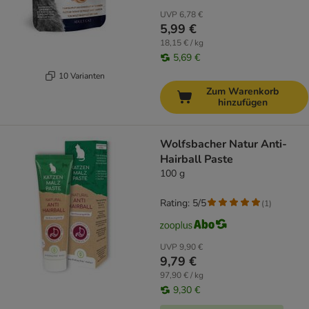
UVP
6,78 €
5,99 €
18,15 € / kg
5,69 €
10 Varianten
Zum Warenkorb
hinzufügen
Wolfsbacher Natur Anti-
Hairball Paste
100 g
Rating: 5/5
(
1
)
UVP
9,90 €
9,79 €
97,90 € / kg
9,30 €