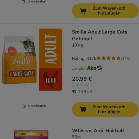
3 Varianten
Zum Warenkorb
hinzufügen
Smilla Adult Large Cats
Geflügel
10 kg
Rating: 4.5/5
(
179
)
20,99 €
2,10 € / kg
19,94 €
4 Varianten
Zum Warenkorb
hinzufügen
Whiskas Anti-Hairball
50 g