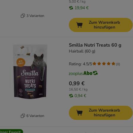
5,00 € / kg
19,94 €
3 Varianten
Zum Warenkorb
hinzufügen
Smilla Nutri Treats 60 g
Hairball (60 g)
Rating: 4.5/5
(
8
)
0,99 €
16,50 € / kg
0,94 €
Zum Warenkorb
hinzufügen
6 Varianten
nser Favorit