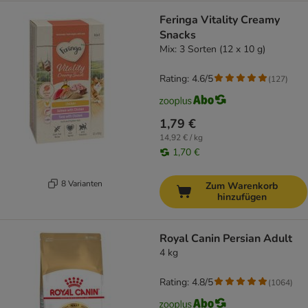
Feringa Vitality Creamy
Snacks
Mix: 3 Sorten (12 x 10 g)
Rating: 4.6/5
(
127
)
1,79 €
14,92 € / kg
1,70 €
8 Varianten
Zum Warenkorb
hinzufügen
Royal Canin Persian Adult
4 kg
Rating: 4.8/5
(
1064
)