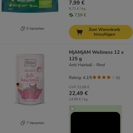
7,99 €
5,71 € / kg
7,59 €
5 Varianten
Zum Warenkorb
hinzufügen
MjAMjAM Wellness 12 x
125 g
Anti Hairball - Rind
Rating: 4.1/5
(
8
)
UVP
22,68 €
22,49 €
14,99 € / kg
7 Varianten