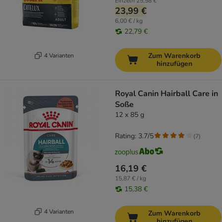
Einzeln
25,58 €
23,99 €
6,00 € / kg
22,79 €
Zum Warenkorb
4 Varianten
hinzufügen
Royal Canin Hairball Care in
Soße
12 x 85 g
Rating: 3.7/5
(
7
)
16,19 €
15,87 € / kg
15,38 €
4 Varianten
Zum Warenkorb
hinzufügen