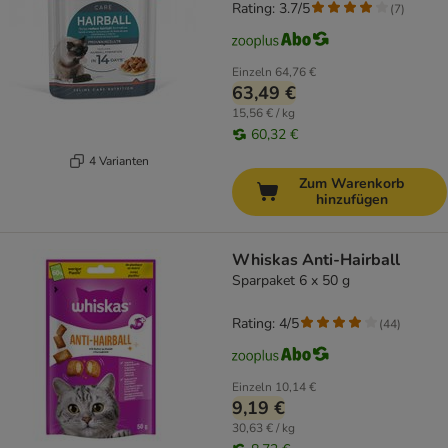
Rating: 3.7/5
(
7
)
Einzeln
64,76 €
63,49 €
15,56 € / kg
60,32 €
4 Varianten
Zum Warenkorb
hinzufügen
Whiskas Anti-Hairball
Sparpaket 6 x 50 g
Rating: 4/5
(
44
)
Einzeln
10,14 €
9,19 €
30,63 € / kg