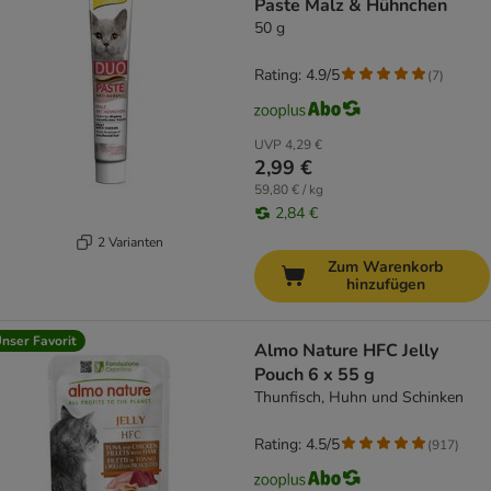
Paste Malz & Hühnchen
50 g
Rating: 4.9/5
(
7
)
UVP
4,29 €
2,99 €
59,80 € / kg
2,84 €
2 Varianten
Zum Warenkorb
hinzufügen
nser Favorit
Almo Nature HFC Jelly
Pouch 6 x 55 g
Thunfisch, Huhn und Schinken
Rating: 4.5/5
(
917
)