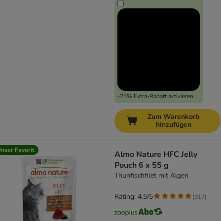
-25% Extra-Rabatt aktivieren
Zum Warenkorb
hinzufügen
nser Favorit
Almo Nature HFC Jelly
Pouch 6 x 55 g
Thunfischfilet mit Algen
Rating: 4.5/5
(
917
)