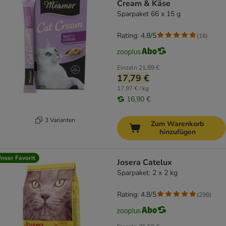
Cream & Käse
Sparpaket 66 x 15 g
Rating: 4.8/5
(
16
)
Einzeln
21,89 €
17,79 €
17,97 € / kg
16,90 €
3 Varianten
Zum Warenkorb
hinzufügen
nser Favorit
Josera Catelux
Sparpaket: 2 x 2 kg
Rating: 4.8/5
(
298
)