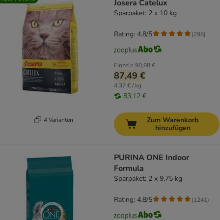
Josera Catelux
Sparpaket: 2 x 10 kg
Rating: 4.8/5
(
298
)
Einzeln
90,98 €
87,49 €
4,37 € / kg
83,12 €
Zum Warenkorb
4 Varianten
hinzufügen
PURINA ONE Indoor
Formula
Sparpaket: 2 x 9,75 kg
Rating: 4.8/5
(
1241
)