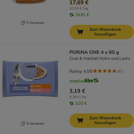
17,69 €
10,53 € / kg
16,81 €
9 Varianten
Zum Warenkorb
hinzufügen
PURINA ONE 4 x 85 g
Coat & Hairball Huhn und Lachs
Rating: 4.5/5
(
97
)
3,19 €
9,38 € / kg
3,03 €
Zum Warenkorb
hinzufügen
6 Varianten