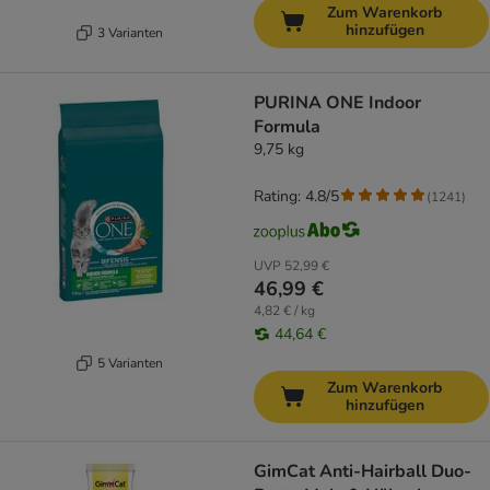
Zum Warenkorb
hinzufügen
3 Varianten
PURINA ONE Indoor
Formula
9,75 kg
Rating: 4.8/5
(
1241
)
UVP
52,99 €
46,99 €
4,82 € / kg
44,64 €
5 Varianten
Zum Warenkorb
hinzufügen
GimCat Anti-Hairball Duo-