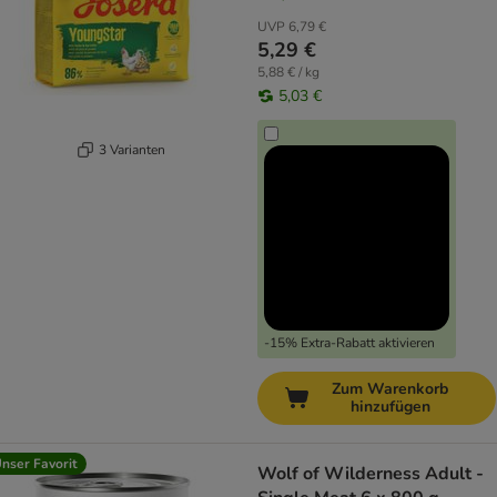
UVP
6,79 €
5,29 €
5,88 € / kg
5,03 €
3 Varianten
-15% Extra-Rabatt aktivieren
Zum Warenkorb
hinzufügen
nser Favorit
Wolf of Wilderness Adult -