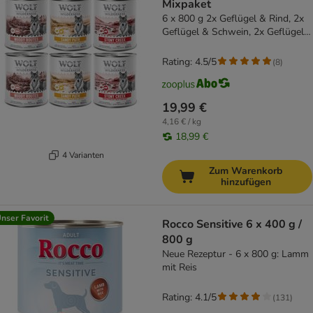
Mixpaket
6 x 800 g 2x Geflügel & Rind, 2x
Geflügel & Schwein, 2x Geflügel
& Huhn
Rating: 4.5/5
(
8
)
19,99 €
4,16 € / kg
18,99 €
4 Varianten
Zum Warenkorb
hinzufügen
nser Favorit
Rocco Sensitive 6 x 400 g /
800 g
Neue Rezeptur - 6 x 800 g: Lamm
mit Reis
Rating: 4.1/5
(
131
)