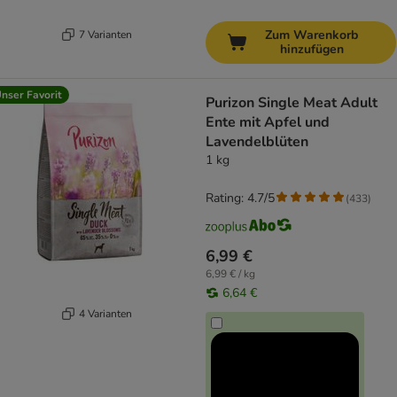
Zum Warenkorb
7 Varianten
hinzufügen
nser Favorit
Purizon Single Meat Adult
Ente mit Apfel und
Lavendelblüten
1 kg
Rating: 4.7/5
(
433
)
6,99 €
6,99 € / kg
6,64 €
4 Varianten