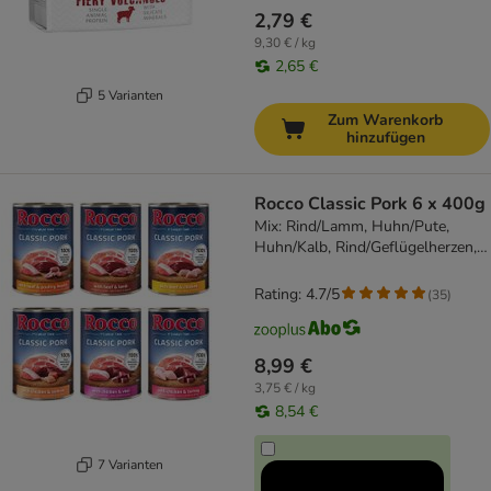
2,79 €
9,30 € / kg
2,65 €
5 Varianten
Zum Warenkorb
hinzufügen
Rocco Classic Pork 6 x 400g
Mix: Rind/Lamm, Huhn/Pute,
Huhn/Kalb, Rind/Geflügelherzen,
Huhn/Lachs, Rind/Huhn
Rating: 4.7/5
(
35
)
8,99 €
3,75 € / kg
8,54 €
7 Varianten