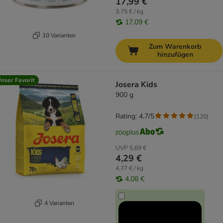
17,99 €
3,75 € / kg
17,09 €
10 Varianten
Zum Warenkorb
hinzufügen
nser Favorit
Josera Kids
900 g
Rating: 4.7/5
(
120
)
UVP
5,69 €
4,29 €
4,77 € / kg
4,08 €
4 Varianten