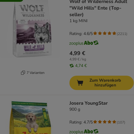
Wolf of Wilderness Adult
"Wild Hills" Ente (Top-
seller)
1 kg MINI
Rating: 4.6/5
(
2211
)
4,99 €
4,99 € / kg
4,74 €
7 Varianten
Zum Warenkorb
hinzufügen
Josera YoungStar
900 g
Rating: 4.7/5
(
107
)