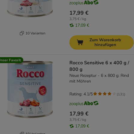
17,99 €
3,75 € / kg
17,09 €
10 Varianten
Zum Warenkorb
hinzufügen
nser Favorit
Rocco Sensitive 6 x 400 g /
800 g
Neue Rezeptur - 6 x 800 g: Rind
mit Möhren
Rating: 4.1/5
(
131
)
17,99 €
3,75 € / kg
17,09 €
10 Varianten