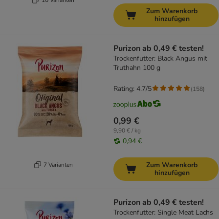
Zum Warenkorb
hinzufügen
Purizon ab 0,49 € testen!
Trockenfutter: Black Angus mit
Truthahn 100 g
Rating: 4.7/5
(
158
)
0,99 €
9,90 € / kg
0,94 €
Zum Warenkorb
7 Varianten
hinzufügen
Purizon ab 0,49 € testen!
Trockenfutter: Single Meat Lachs