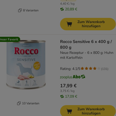
4,40 € / kg
20,89 €
8 Varianten
Zum Warenkorb
hinzufügen
nser Favorit
Rocco Sensitive 6 x 400 g /
800 g
Neue Rezeptur - 6 x 800 g: Huhn
mit Kartoffeln
Rating: 4.1/5
(
131
)
17,99 €
3,75 € / kg
17,09 €
10 Varianten
Zum Warenkorb
hinzufügen