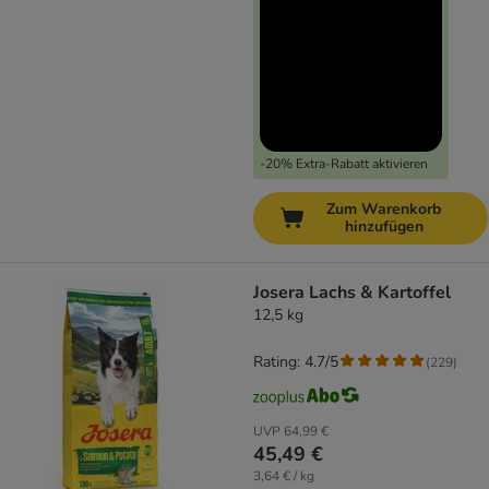
-20% Extra-Rabatt aktivieren
Zum Warenkorb
hinzufügen
Josera Lachs & Kartoffel
12,5 kg
Rating: 4.7/5
(
229
)
UVP
64,99 €
45,49 €
3,64 € / kg