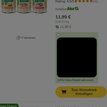
Rating: 4.5/5
(
81
)
11,99 €
5,00 € / kg
11,39 €
5 Varianten
-20% Extra-Rabatt aktivieren
Zum Warenkorb
hinzufügen
nser Favorit