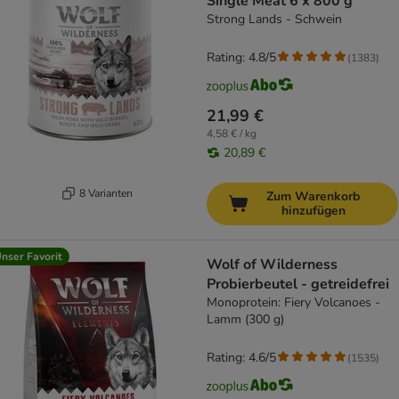
Single Meat 6 x 800 g
Strong Lands - Schwein
Rating: 4.8/5
(
1383
)
21,99 €
4,58 € / kg
20,89 €
8 Varianten
Zum Warenkorb
hinzufügen
nser Favorit
Wolf of Wilderness
Probierbeutel - getreidefrei
Monoprotein: Fiery Volcanoes -
Lamm (300 g)
Rating: 4.6/5
(
1535
)