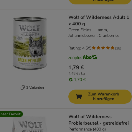
Wolf of Wilderness Adult 1
x 400 g
Green Fields - Lamm,
Johannisbeeren, Cranberries
Rating: 4.5/5
(
38
)
1,79 €
4,48 € / kg
1,70 €
2 Varianten
Zum Warenkorb
hinzufügen
nser Favorit
Wolf of Wilderness
Probierbeutel - getreidefrei
Performance (400 g)