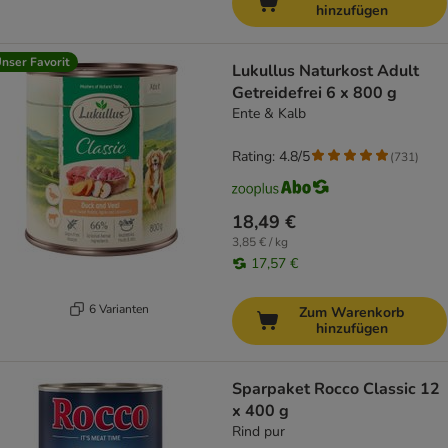
hinzufügen
nser Favorit
Lukullus Naturkost Adult
Getreidefrei 6 x 800 g
Ente & Kalb
Rating: 4.8/5
(
731
)
18,49 €
3,85 € / kg
17,57 €
6 Varianten
Zum Warenkorb
hinzufügen
Sparpaket Rocco Classic 12
x 400 g
Rind pur