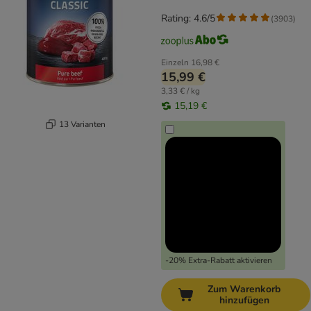
Rating: 4.6/5
(
3903
)
Einzeln
16,98 €
15,99 €
3,33 € / kg
15,19 €
13 Varianten
-20% Extra-Rabatt aktivieren
Zum Warenkorb
hinzufügen