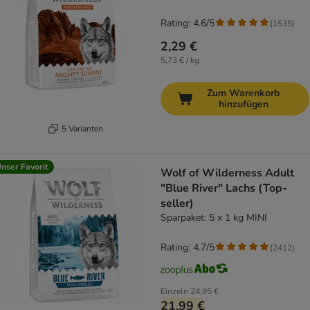
Rating: 4.6/5
(
1535
)
2,29 €
5,73 € / kg
Zum Warenkorb
hinzufügen
5 Varianten
nser Favorit
Wolf of Wilderness Adult
"Blue River" Lachs (Top-
seller)
Sparpaket: 5 x 1 kg MINI
Rating: 4.7/5
(
2412
)
Einzeln
24,95 €
21,99 €