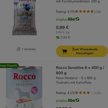
mit Kornblumenblüten 100 g
Rating: 4.7/5
(
158
)
0,99 €
9,90 € / kg
0,94 €
Zum Warenkorb
7 Varianten
hinzufügen
nser Favorit
Rocco Sensitive 6 x 400 g /
800 g
Neue Rezeptur - 6 x 800 g:
Truthahn mit Kartoffeln
Rating: 4.1/5
(
131
)