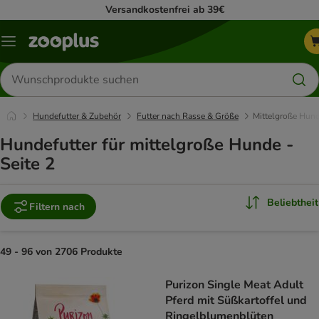
Versandkostenfrei ab 39€
Menü
Produkte
suchen
Hundefutter & Zubehör
Futter nach Rasse & Größe
Mittelgroße Hun
Hundefutter für mittelgroße Hunde -
Seite 2
Beliebtheit
Filtern nach
49 - 96 von 2706 Produkte
product items have been changed
Purizon Single Meat Adult
Pferd mit Süßkartoffel und
Ringelblumenblüten