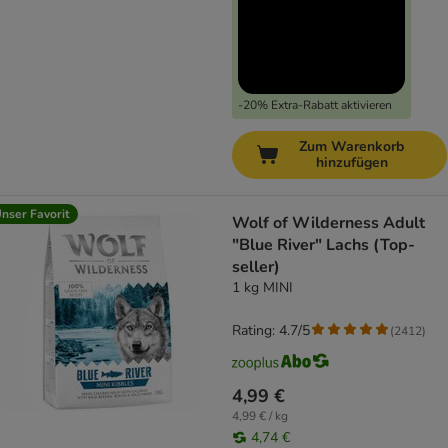
-20% Extra-Rabatt aktivieren
Zum Warenkorb
hinzufügen
nser Favorit
Wolf of Wilderness Adult
"Blue River" Lachs (Top-
seller)
1 kg MINI
Rating: 4.7/5
(
2412
)
4,99 €
4,99 € / kg
4,74 €