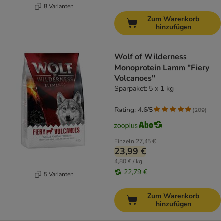
8 Varianten
Zum Warenkorb
hinzufügen
Wolf of Wilderness
Monoprotein Lamm "Fiery
Volcanoes"
Sparpaket: 5 x 1 kg
Rating: 4.6/5
(
209
)
Einzeln
27,45 €
23,99 €
4,80 € / kg
22,79 €
5 Varianten
Zum Warenkorb
hinzufügen