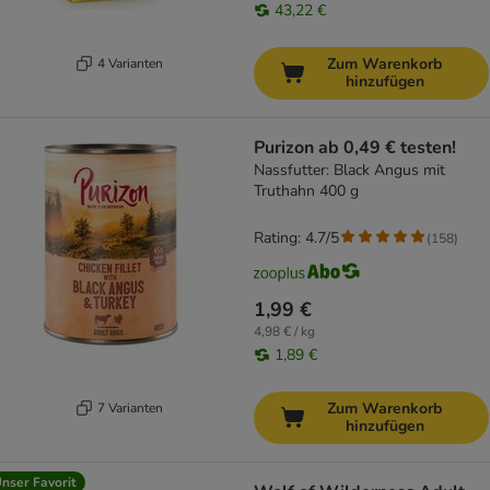
43,22 €
Zum Warenkorb
4 Varianten
hinzufügen
Purizon ab 0,49 € testen!
Nassfutter: Black Angus mit
Truthahn 400 g
Rating: 4.7/5
(
158
)
1,99 €
4,98 € / kg
1,89 €
Zum Warenkorb
7 Varianten
hinzufügen
nser Favorit