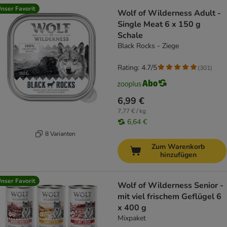
nser Favorit
Wolf of Wilderness Adult -
Single Meat 6 x 150 g
Schale
Black Rocks - Ziege
Rating: 4.7/5
(
301
)
6,99 €
7,77 € / kg
6,64 €
8 Varianten
Zum Warenkorb
hinzufügen
nser Favorit
Wolf of Wilderness Senior -
mit viel frischem Geflügel 6
x 400 g
Mixpaket