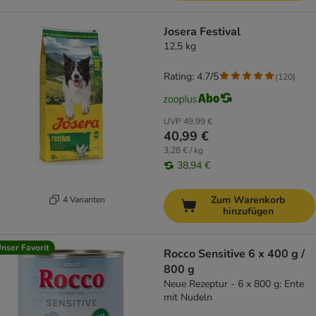
Josera Festival
12,5 kg
Rating: 4.7/5
(
120
)
UVP
49,99 €
40,99 €
3,28 € / kg
38,94 €
Zum Warenkorb
4 Varianten
hinzufügen
nser Favorit
Rocco Sensitive 6 x 400 g /
800 g
Neue Rezeptur - 6 x 800 g: Ente
mit Nudeln