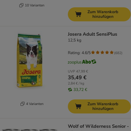
10 Varianten
Zum Warenkorb
hinzufügen
Josera Adult SensiPlus
12,5 kg
Rating: 4.6/5
(
682
)
UVP
47,99 €
35,49 €
2,84 € / kg
33,72 €
Zum Warenkorb
4 Varianten
hinzufügen
Wolf of Wilderness Senior -