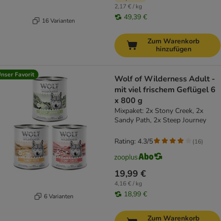
2,17 € / kg
49,39 €
16 Varianten
Zum Warenkorb
hinzufügen
nser Favorit
Wolf of Wilderness Adult -
mit viel frischem Geflügel 6
x 800 g
Mixpaket: 2x Stony Creek, 2x
Sandy Path, 2x Steep Journey
Rating: 4.3/5
(
16
)
19,99 €
4,16 € / kg
18,99 €
6 Varianten
Zum Warenkorb