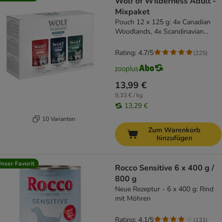
Wolf of Wilderness Adult -
Mixpaket
Pouch 12 x 125 g: 4x Canadian
Woodlands, 4x Scandinavian
Fjords, 4x Mediterranean
Coastlines
Rating: 4.7/5
(
225
)
13,99 €
9,33 € / kg
13,29 €
10 Varianten
Zum Warenkorb
hinzufügen
nser Favorit
Rocco Sensitive 6 x 400 g /
800 g
Neue Rezeptur - 6 x 400 g: Rind
mit Möhren
Rating: 4.1/5
(
131
)