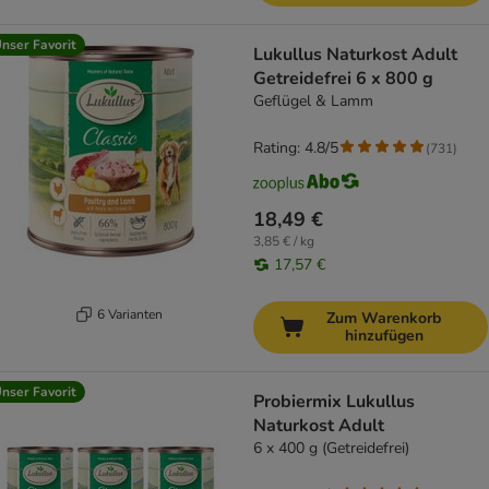
nser Favorit
Lukullus Naturkost Adult
Getreidefrei 6 x 800 g
Geflügel & Lamm
Rating: 4.8/5
(
731
)
18,49 €
3,85 € / kg
17,57 €
6 Varianten
Zum Warenkorb
hinzufügen
nser Favorit
Probiermix Lukullus
Naturkost Adult
6 x 400 g (Getreidefrei)