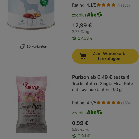
Rating: 4.1/5
(
131
)
17,99 €
3,75 € / kg
17,09 €
10 Varianten
Zum Warenkorb
hinzufügen
Purizon ab 0,49 € testen!
Trockenfutter: Single Meat Ente
mit Lavendelblüten 100 g
Rating: 4.7/5
(
158
)
0,99 €
9,90 € / kg
0,94 €