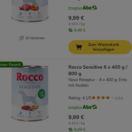
9,99 €
4,16 € / kg
9,49 €
10 Varianten
Zum Warenkorb
hinzufügen
nser Favorit
Rocco Sensitive 6 x 400 g /
800 g
Neue Rezeptur - 6 x 400 g: Ente
mit Nudeln
Rating: 4.1/5
(
131
)
9,99 €
4,16 € / kg
9,49 €