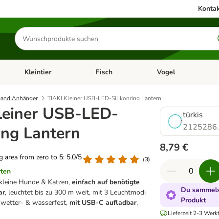
Kontak
Produkte
suchen
Kleintier
Fisch
Vogel
utter & Zubehör
Kategorie-Menü öffnen: Hundefutter & Zubehör
Kategorie-Menü öffnen: Kleintier
Kategorie-Menü öffnen
Ka
and Anhänger
TIAKI Kleiner USB-LED-Silikonring Lantern
leiner USB-LED-
türkis
2125286
ing Lantern
8,79 €
ng area from zero to 5: 5.0/5
(
3
)
rten
kleine Hunde & Katzen,
einfach auf benötigte
Du sammelst
ar
, leuchtet bis zu 300 m weit, mit 3 Leuchtmodi
Produkt
 wetter- & wasserfest,
mit USB-C aufladbar
,
Lieferzeit 2-3 Werk