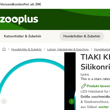
Versandkostenfrei ab 39€
Katzenfutter & Zubehör
Hundefutter & Zubehör
Kategorie-Menü öffnen: Katzenf
Hundefutter & Zubehör
Leinen, Halsbänder & Geschirre
Hundehalsb
TIAKI K
Silikonr
türkis
This is a stars rati
Produkt bewe
LED-Halsband für 
Größe zuschneidb
& Steckverschluss,
aus Silikon
weiter