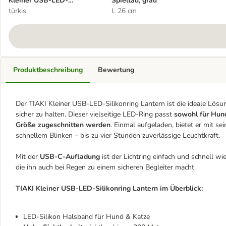
Kleiner USB-LED-
Spieltau, grau
Silikonring Lantern
türkis
L 26 cm
Produktbeschreibung
Bewertung
Der TIAKI Kleiner USB-LED-Silikonring Lantern ist die ideale Lösu
sicher zu halten. Dieser vielseitige LED-Ring passt
sowohl für Hund
Größe zugeschnitten werden
. Einmal aufgeladen, bietet er mit s
schnellem Blinken – bis zu vier Stunden zuverlässige Leuchtkraft.
Mit der
USB-C-Aufladung
ist der Lichtring einfach und schnell wie
die ihn auch bei Regen zu einem sicheren Begleiter macht.
TIAKI Kleiner USB-LED-Silikonring Lantern im Überblick:
LED-Silikon Halsband für Hund & Katze