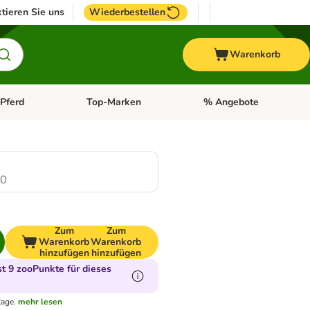
tieren Sie uns
Wiederbestellen
Warenkorb
Pferd
Top-Marken
% Angebote
: Fisch
tegorie-Menü öffnen: Vogel
Kategorie-Menü öffnen: Pferd
Kategorie-Menü öffnen: T
.0
Zum
Zum
Warenkorb
Warenkorb
hinzufügen
hinzufügen
 9 zooPunkte für dieses
tage.
mehr lesen