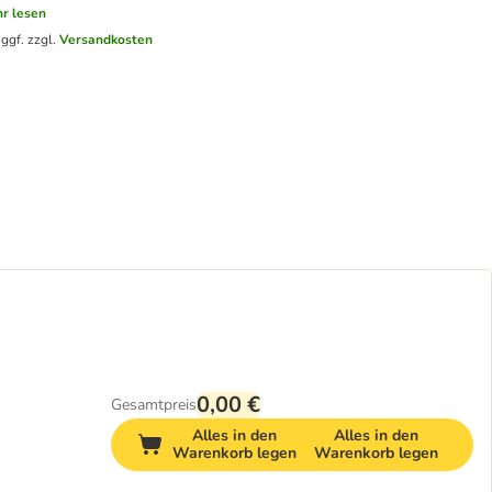
r lesen
.
ggf. zzgl.
Versandkosten
0,00 €
Gesamtpreis
Alles in den
Alles in den
Warenkorb legen
Warenkorb legen