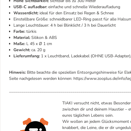
Hohe Sichtbarkeit:
sichtbar bis zu 300 Meter
USB-C aufladbar:
einfache und schnelle Wiederaufladung
Wasserdicht:
ideal für den Einsatz bei Regen & Schnee
Einstellbare Größe: schneidbarer LED-Ring passt für alle Halsu
Lange Leuchtdauer: 4 h bei Blinklicht / 3 h bei Dauerlicht
Farbe:
türkis
Material:
Silikon & ABS
Maße:
L 45 x Ø 1 cm
Gewicht:
ca. 20 g
Lieferumfang:
1 x Leuchtband, Ladekabel (OHNE USB-Adapter),
Hinweis:
Bitte beachte die speziellen Entsorgungshinweise für Ele
Seite nachgelesen werden können: https://www.zooplus.de/info/leg
___________________________________________________________
TIAKI versucht nicht, etwas Besondere
zwischen dir und deinem Haustier – et
eures täglichen Lebens sein.
Wir wollen an jedem Glücksmoment dei
knabbert, die Leine, die er dir ungedul