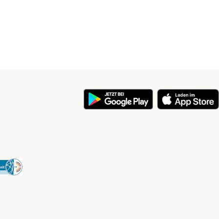
y
Security