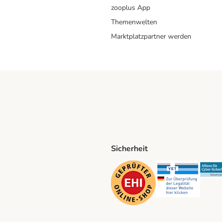
zooplus App
Themenwelten
Marktplatzpartner werden
Sicherheit
ping Method
D Shipping Method
Security
Securit