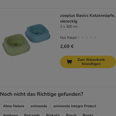
zooplus Basics Katzennäpfe,
viereckig
2 x 300 ml
Not Rated
2,69 €
Zum Warenkorb
hinzufügen
Noch nicht das Richtige gefunden?
Almo Nature
animonda
animonda Integra Protect
Applaws
Belcando
Biokat's
Bosch
Bozita