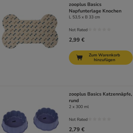
zooplus Basics
Napfunterlage Knochen
L 53,5 x B 33 cm
Not Rated
2,99 €
Zum Warenkorb
hinzufügen
zooplus Basics Katzennäpfe,
rund
2 x 300 ml
Not Rated
2,79 €