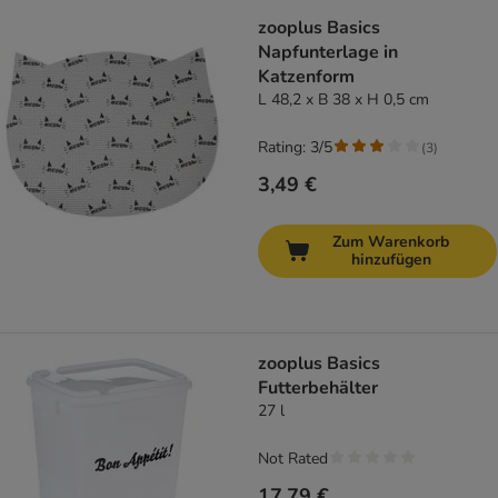
zooplus Basics
Napfunterlage in
Katzenform
L 48,2 x B 38 x H 0,5 cm
Rating: 3/5
(
3
)
3,49 €
Zum Warenkorb
hinzufügen
zooplus Basics
Futterbehälter
27 l
Not Rated
17,79 €