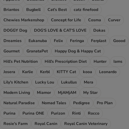
Briantos
Bugbell
Cat's Best
catz finefood
Chewies Markenshop
Concept for Life
Cosma
Curver
DOGGY Dog
DOG‘S LOVE & CAT‘S LOVE
Dokas
Dreamies
Eukanuba
Felix
Feringa
Ferplast
Goood
Gourmet
GranataPet
Happy Dog & Happy Cat
Hill’s Pet Nutrition
Hill's Prescription Diet
Hunter
Iams
Josera
Karlie
Kerbl
KITTY Cat
kooa
Leonardo
Lily's Kitchen
Lucky Lou
Lukullus
Mera
Modern Living
Miamor
MjAMjAM
My Star
Natural Paradise
Nomad Tales
Pedigree
Pro Plan
Purina
Purina ONE
Purizon
Rinti
Rocco
Rosie's Farm
Royal Canin
Royal Canin Veterinary