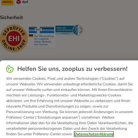
Sicherheit
Security
Security
Security
Helfen Sie uns, zooplus zu verbessern!
Kontakt
Versandkosten und Lieferzeit
Impressum
Wir verwenden Cookies, Pixel und andere Technologien (“Cookies”) auf
Allgemeine Geschäftsbedingungen
Digital Services Act
unserer Webseite. Wir verwenden unbedingt erforderliche Cookies, damit Sie
auf unserer Webseite surfen und einkaufen können. Mit Ihrem Einverständnis
Vertrag widerrufen
Entsorgungs- und Umweltbestimmungen
möchten wir Leistungs-, Funktionelle- und Marketingzwecke-Cookies
Zahlungsarten
Über uns
Partnerprogramme
Karriere
aktivieren, um Ihre Erfahrung mit unserer Webseite zu verbessern und Ihnen
relevante Produkte und Dienstleistungen zu zeigen, sowie zur
Corporate Website
Datenschutz
Erklärung zur Barrierefreiheit
Personalisierung von Werbung. Sie können jederzeit Änderungen in unserem
Präferenz-Center (“Einstellungen anpassen”) vornehmen. Weitere
© zooplus SE
2026
Informationen über den für die Verarbeitung Ihrer Daten Verantwortlichen, die
verarbeiteten personenbezogenen Daten und den Zweck der Verarbeitung
finden Sie unter Präferenz-Center sowie
Datenschutzerklärung