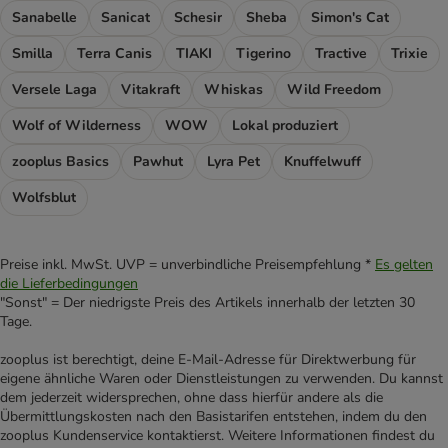
Sanabelle
Sanicat
Schesir
Sheba
Simon's Cat
Smilla
Terra Canis
TIAKI
Tigerino
Tractive
Trixie
Versele Laga
Vitakraft
Whiskas
Wild Freedom
Wolf of Wilderness
WOW
Lokal produziert
zooplus Basics
Pawhut
Lyra Pet
Knuffelwuff
Wolfsblut
Preise inkl. MwSt. UVP = unverbindliche Preisempfehlung *
Es gelten
die Lieferbedingungen
"Sonst" = Der niedrigste Preis des Artikels innerhalb der letzten 30
Tage.
zooplus ist berechtigt, deine E-Mail-Adresse für Direktwerbung für
eigene ähnliche Waren oder Dienstleistungen zu verwenden. Du kannst
dem jederzeit widersprechen, ohne dass hierfür andere als die
Übermittlungskosten nach den Basistarifen entstehen, indem du den
zooplus Kundenservice kontaktierst. Weitere Informationen findest du