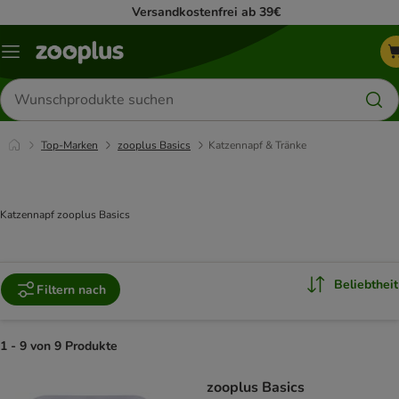
Versandkostenfrei ab 39€
Menü
Produkte
suchen
Top-Marken
zooplus Basics
Katzennapf & Tränke
Katzennapf zooplus Basics
Beliebtheit
Filtern nach
1 - 9 von 9 Produkte
product items have been changed
zooplus Basics