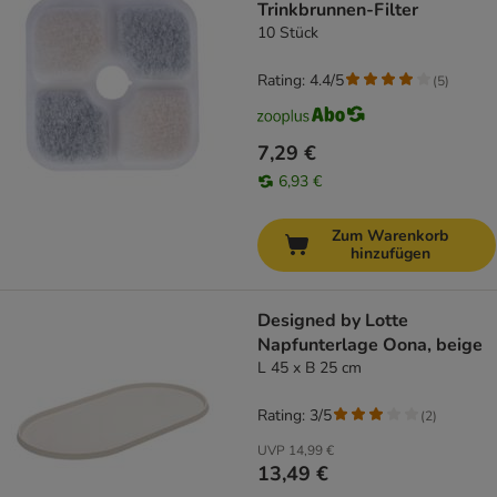
Trinkbrunnen-Filter
10 Stück
Rating: 4.4/5
(
5
)
7,29 €
6,93 €
Zum Warenkorb
hinzufügen
Designed by Lotte
Napfunterlage Oona, beige
L 45 x B 25 cm
Rating: 3/5
(
2
)
UVP
14,99 €
13,49 €