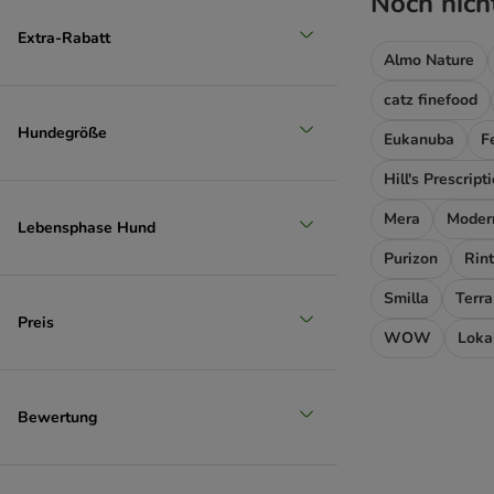
Noch nich
Extra-Rabatt
Unser Favorit
Almo Nature
catz finefood
Hundegröße
Eukanuba
F
Hill's Prescript
Mera
Modern
Lebensphase Hund
Purizon
Rint
Smilla
Terra
Preis
WOW
Loka
Bewertung