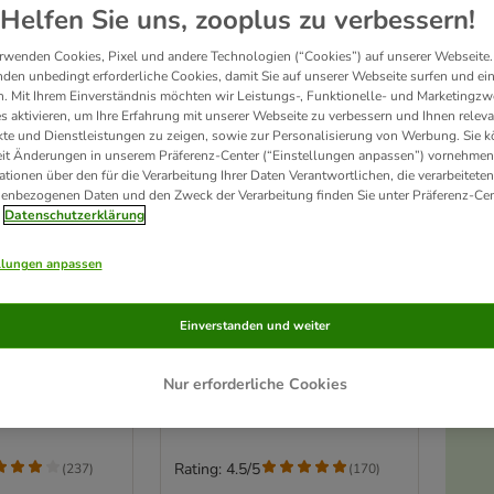
Helfen Sie uns, zooplus zu verbessern!
rwenden Cookies, Pixel und andere Technologien (“Cookies”) auf unserer Webseite.
den unbedingt erforderliche Cookies, damit Sie auf unserer Webseite surfen und ei
. Mit Ihrem Einverständnis möchten wir Leistungs-, Funktionelle- und Marketingzw
s aktivieren, um Ihre Erfahrung mit unserer Webseite zu verbessern und Ihnen relev
te und Dienstleistungen zu zeigen, sowie zur Personalisierung von Werbung. Sie 
eit Änderungen in unserem Präferenz-Center (“Einstellungen anpassen”) vornehmen
ationen über den für die Verarbeitung Ihrer Daten Verantwortlichen, die verarbeiteten
enbezogenen Daten und den Zweck der Verarbeitung finden Sie unter Präferenz-Cen
Datenschutzerklärung
2 Varianten
llungen anpassen
e Relax
Katzenbett Mochi - hellgrau
Ø 55 x H 25 cm
Einverstanden und weiter
Nur erforderliche Cookies
Rating: 4.5/5
(
237
)
(
170
)