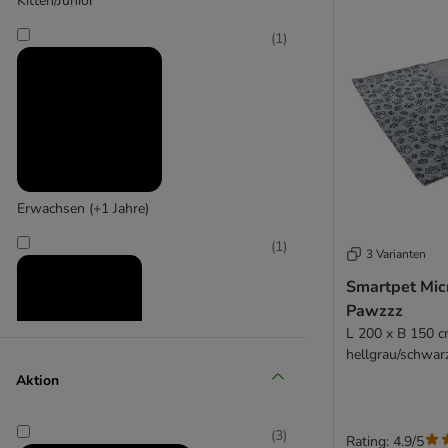
Kitten/Junior
(
1
)
Erwachsen (+1 Jahre)
(
1
)
3 Varianten
Smartpet Mic
Pawzzz
L 200 x B 150 c
hellgrau/schwar
Aktion
Senior (+10 Jahre)
(
3
)
Rating: 4.9/5