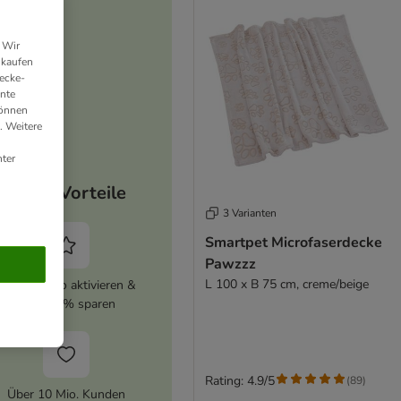
 Wir
nkaufen
ecke-
ante
können
. Weitere
ter
Deine Vorteile
3 Varianten
Smartpet Microfaserdecke
Pawzzz
L 100 x B 75 cm, creme/beige
zooplus Abo aktivieren &
immer 5% sparen
Rating: 4.9/5
(
89
)
Über 10 Mio. Kunden