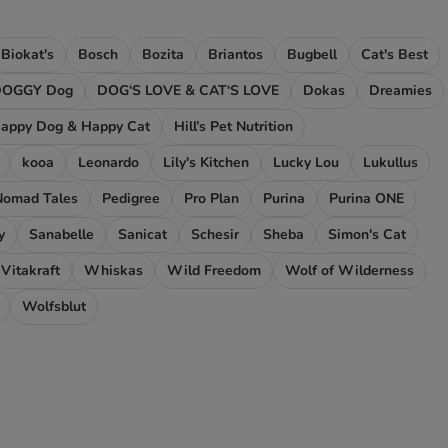
Biokat's
Bosch
Bozita
Briantos
Bugbell
Cat's Best
DOGGY Dog
DOG‘S LOVE & CAT‘S LOVE
Dokas
Dreamies
appy Dog & Happy Cat
Hill’s Pet Nutrition
kooa
Leonardo
Lily's Kitchen
Lucky Lou
Lukullus
Nomad Tales
Pedigree
Pro Plan
Purina
Purina ONE
y
Sanabelle
Sanicat
Schesir
Sheba
Simon's Cat
Vitakraft
Whiskas
Wild Freedom
Wolf of Wilderness
Wolfsblut