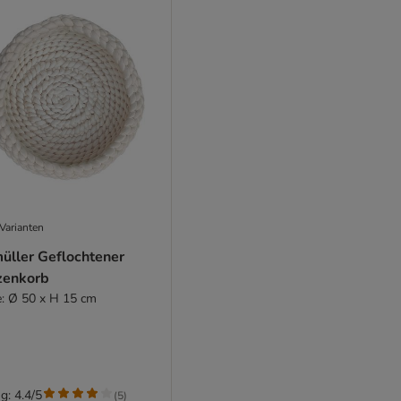
Varianten
üller Geflochtener
zenkorb
e: Ø 50 x H 15 cm
g: 4.4/5
(
5
)