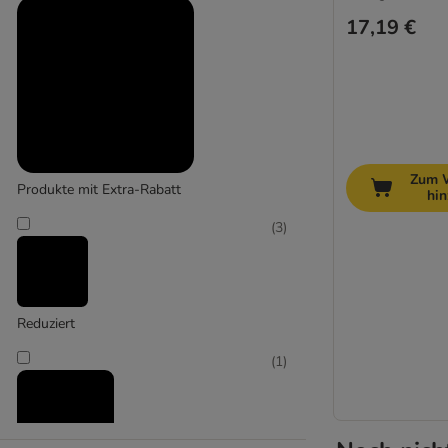
17,19 €
Zum 
Produkte mit Extra-Rabatt
hi
(
3
)
Reduziert
(
1
)