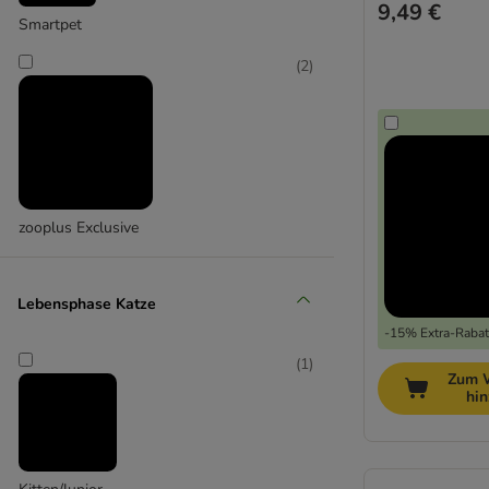
9,49 €
Smartpet
(
2
)
zooplus Exclusive
Lebensphase Katze
-15% Extra-Rabatt
(
1
)
Zum 
hi