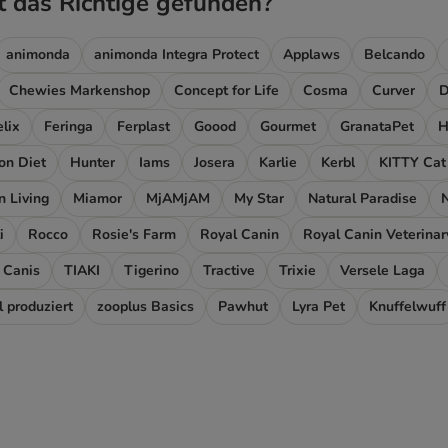
t das Richtige gefunden?
animonda
animonda Integra Protect
Applaws
Belcando
Chewies Markenshop
Concept for Life
Cosma
Curver
elix
Feringa
Ferplast
Goood
Gourmet
GranataPet
H
ion Diet
Hunter
Iams
Josera
Karlie
Kerbl
KITTY Cat
 Living
Miamor
MjAMjAM
My Star
Natural Paradise
i
Rocco
Rosie's Farm
Royal Canin
Royal Canin Veterinar
 Canis
TIAKI
Tigerino
Tractive
Trixie
Versele Laga
l produziert
zooplus Basics
Pawhut
Lyra Pet
Knuffelwuff