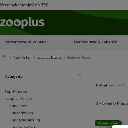
Versandkostenfrei ab 39€
Katzenfutter & Zubehör
Hundefutter & Zubehör
Kategorie-Menü öffnen: Katzenf
Top-Marken
zooplus Basics
Betten & Kissen
Kategorie
Bettenkissen zooplu
Top-Marken
zooplus Basics
1 - 6 von 6 Prod
Hundebett
Hundedecken
product items ha
Hundebekleidung
Unser Favorit
Hundespielzeug