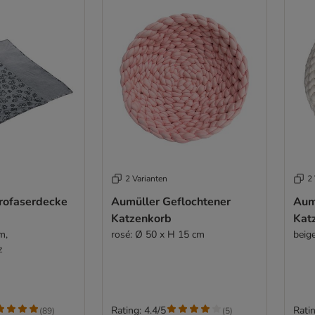
2 Varianten
2 
rofaserdecke
Aumüller Geflochtener
Aum
Katzenkorb
Kat
m,
rosé: Ø 50 x H 15 cm
beig
z
Rating: 4.4/5
Ratin
(
89
)
(
5
)