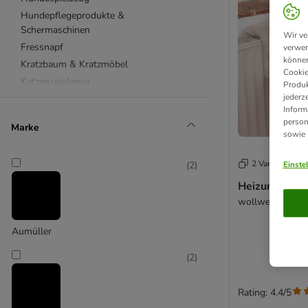
Hundepflegeprodukte &
Schermaschinen
Wir ve
Fressnapf
verwen
können
Kratzbaum & Kratzmöbel
Cookie
Katzenspielzeug
Produk
jederz
Betten & Kissen
Inform
Katzennapf & Tränke
person
Marke
Katzenklo & Pflege
sowie
Hundehütte & Freilauf
2 Varianten
Einste
(
2
)
Heizungslieg
wollweiß
Aumüller
(
2
)
Rating: 4.4/5