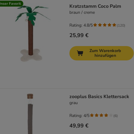
nser Favorit
Kratzstamm Coco Palm
braun / creme
Rating: 4.8/5
(
120
)
25,99 €
Zum Warenkorb
hinzufügen
zooplus Basics Klettersack
grau
Rating: 4/5
(
6
)
49,99 €