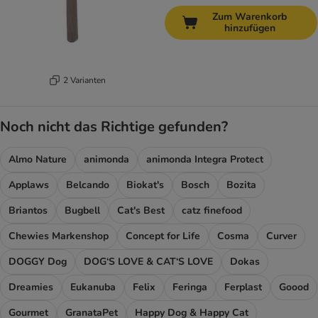
Zum Warenkorb
hinzufügen
2 Varianten
Noch nicht das Richtige gefunden?
Almo Nature
animonda
animonda Integra Protect
Applaws
Belcando
Biokat's
Bosch
Bozita
Briantos
Bugbell
Cat's Best
catz finefood
Chewies Markenshop
Concept for Life
Cosma
Curver
DOGGY Dog
DOG‘S LOVE & CAT‘S LOVE
Dokas
Dreamies
Eukanuba
Felix
Feringa
Ferplast
Goood
Gourmet
GranataPet
Happy Dog & Happy Cat