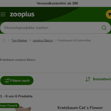
Versandkostenfrei ab 39€
Menü
Produkte
suchen
Top-Marken
zooplus Basics
Kratzbaum & Kratzmöbel
Kratzbaum zooplus Basics
Beliebtheit
Filtern nach
1 - 6 von 6 Produkte
product items have been changed
nser Favorit
Kratzbaum Cat´s Flower