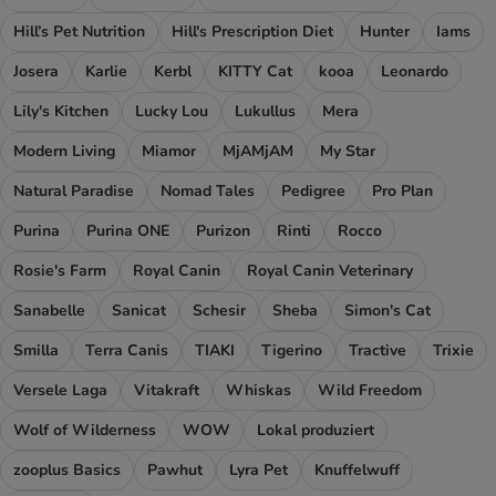
Hill’s Pet Nutrition
Hill's Prescription Diet
Hunter
Iams
Josera
Karlie
Kerbl
KITTY Cat
kooa
Leonardo
Lily's Kitchen
Lucky Lou
Lukullus
Mera
Modern Living
Miamor
MjAMjAM
My Star
Natural Paradise
Nomad Tales
Pedigree
Pro Plan
Purina
Purina ONE
Purizon
Rinti
Rocco
Rosie's Farm
Royal Canin
Royal Canin Veterinary
Sanabelle
Sanicat
Schesir
Sheba
Simon's Cat
Smilla
Terra Canis
TIAKI
Tigerino
Tractive
Trixie
Versele Laga
Vitakraft
Whiskas
Wild Freedom
Wolf of Wilderness
WOW
Lokal produziert
zooplus Basics
Pawhut
Lyra Pet
Knuffelwuff