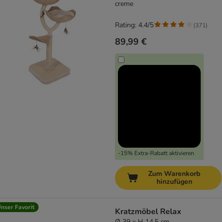
creme
Rating: 4.4/5
(
371
)
89,99 €
-15% Extra-Rabatt aktivieren
Zum Warenkorb
hinzufügen
nser Favorit
Kratzmöbel Relax
Ø 39 x H 14,5 cm