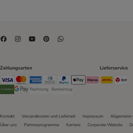
Zahlungsarten
Lieferservice
DHL Ship
DP
Visa Payment Method
Mastercard Payment Method
American Express Payment Method
Diners Club Payment Method
PayPal Payment Method
Apple Pay Payment Method
Klarna Payment Method
Rechnung
Bankeinzug
Rechnung Payment Method
Bankeinzug Payment Method
Riverty Payment Method
Google Pay Payment Method
Kontakt
Versandkosten und Lieferzeit
Impressum
Allgemeine
Über uns
Partnerprogramme
Karriere
Corporate Website
D