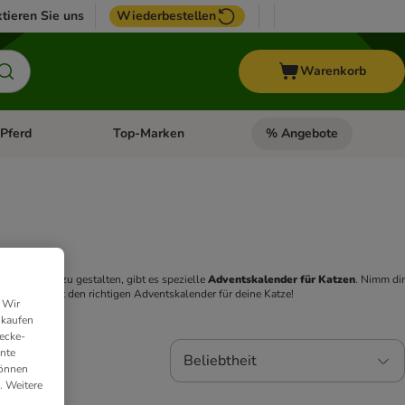
tieren Sie uns
Wiederbestellen
Warenkorb
Pferd
Top-Marken
% Angebote
: Fisch
tegorie-Menü öffnen: Vogel
Kategorie-Menü öffnen: Pferd
Kategorie-Menü öffnen: T
 besonders zu gestalten, gibt es spezielle 
Adventskalender für Katzen
. Nimm dir 
en. Finde jetzt den richtigen Adventskalender für deine Katze! 
 Wir
nkaufen
ecke-
ante
Beliebtheit
können
. Weitere