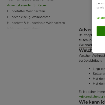
person
Adventskalender für Katzen
sowie
Hundefutter Weihnachten
Hundespielzeug Weihnachten
Einste
Hundebett & Hundedecke Weihnachten
Weihnachtspulli Hund
Adventskale
Hundemantel Weihnachten
Bei zooplus gibt 
Mischung aus kle
Weihnachtsgeschenke für Hunde
Weihnachtszeit et
Adventskalender für Hunde
Welcher Adv
Adventskalender für weitere Tiere
Welcher Weihnacht
weitere Tiere
berücksichtigen:
Liegt ei
Sollte d
Hat dein
Hat dein
Es ist daher immer
Adventskalender s
Wie kann ic