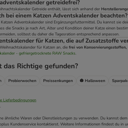
adventskalender getreidefrei?
hnachtskalender Getreide enthält, lässt sich anhand der
Herstellerang
h bei einem Katzen Adventskalender beachten?
Katzen Adventskalender sind Ergänzungsfuttermittel. Du kannst sie de
ass die Snacks je nach Art, Alter und Kondition deiner Katze einen bes
rmeiden, solltest du daher die Tagesration entsprechend anpassen.
entskalender für Katzen, die auf Zusatzstoffe ve
t Weihnachtskalender für Katzen an, die
frei von Konservierungsstoffen
alender - gefriergetrocknete RAW Snacks
.
t das Richtige gefunden?
n
Probierwochen
Preissenkungen
🎃 Halloween
Sparpak
ie Lieferbedingungen
.
ene ähnliche Waren oder Dienstleistungen zu verwenden. Du kannst dem j
plus Kundenservice kontaktierst. Weitere Informationen findest du in 