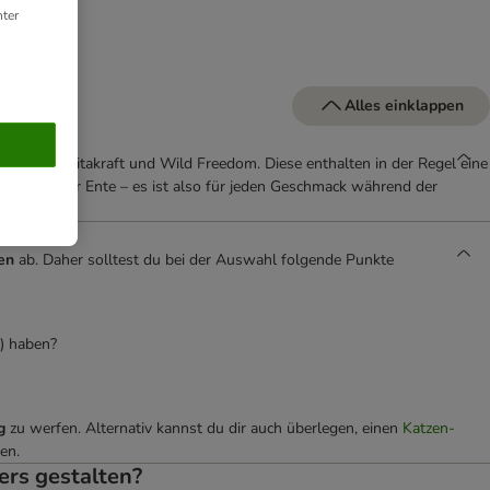
ter
Alles einklappen
Purizon, Vitakraft und Wild Freedom. Diese enthalten in der Regel eine
, Rind oder Ente – es ist also für jeden Geschmack während der
en
ab. Daher solltest du bei der Auswahl folgende Punkte
i) haben?
ng
zu werfen. Alternativ kannst du dir auch überlegen, einen
Katzen-
en.
ers gestalten?