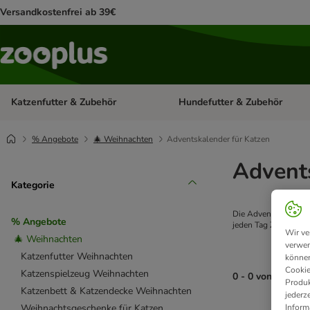
Versandkostenfrei ab 39€
Katzenfutter & Zubehör
Hundefutter & Zubehör
Kategorie-Menü öffnen: Katzenf
% Angebote
🎄 Weihnachten
Adventskalender für Katzen
Advent
Kategorie
Die Advents- und Vor
% Angebote
jeden Tag Zeit für de
Wir ve
🎄 Weihnachten
verwen
Katzenfutter Weihnachten
können
Cookie
Katzenspielzeug Weihnachten
0 - 0 von 0 Prod
Produk
Katzenbett & Katzendecke Weihnachten
jederz
Inform
Weihnachtsgeschenke für Katzen
product items ha