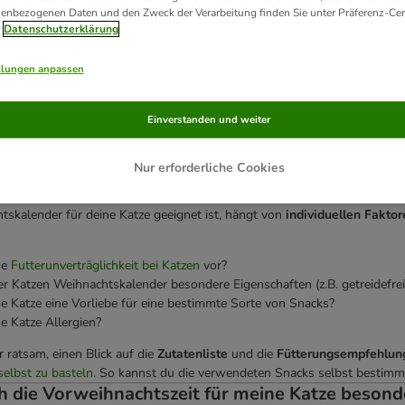
enbezogenen Daten und den Zweck der Verarbeitung finden Sie unter Präferenz-Cen
Datenschutzerklärung
llungen anpassen
nder Katze – was ist drin?
Einverstanden und weiter
es verschiedene Katzen Adventskalender von Top-Marken wie Happy Cat, 
inen Packungen verschiedener Leckerli-Sorten
wie Huhn, Fisch, Lamm
Nur erforderliche Cookies
was dabei.
entskalender ist der richtige für meine Katze?
skalender für deine Katze geeignet ist, hängt von
individuellen Faktor
ne
Futterunverträglichkeit bei Katzen
vor?
er Katzen Weihnachtskalender besondere Eigenschaften (z.B. getreidefre
e Katze eine Vorliebe für eine bestimmte Sorte von Snacks?
e Katze Allergien?
 ratsam, einen Blick auf die
Zutatenliste
und die
Fütterungsempfehlu
elbst zu basteln
. So kannst du die verwendeten Snacks selbst bestimm
h die Vorweihnachtszeit für meine Katze besond