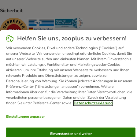
Sicherheit
Security
Security
Security
Helfen Sie uns, zooplus zu verbessern!
Wir verwenden Cookies, Pixel und andere Technologien (“Cookies”) auf
unserer Webseite. Wir verwenden unbedingt erforderliche Cookies, damit Sie
auf unserer Webseite surfen und einkaufen können. Mit Ihrem Einverständnis
möchten wir Leistungs-, Funktionelle- und Marketingzwecke-Cookies
Kontakt
Versandkosten und Lieferzeit
Impressum
aktivieren, um Ihre Erfahrung mit unserer Webseite zu verbessern und Ihnen
Allgemeine Geschäftsbedingungen
Digital Services Act
relevante Produkte und Dienstleistungen zu zeigen, sowie zur
Personalisierung von Werbung. Sie können jederzeit Änderungen in unserem
Vertrag widerrufen
Entsorgungs- und Umweltbestimmungen
Präferenz-Center (“Einstellungen anpassen”) vornehmen. Weitere
Zahlungsarten
Über uns
Partnerprogramme
Karriere
Informationen über den für die Verarbeitung Ihrer Daten Verantwortlichen, die
verarbeiteten personenbezogenen Daten und den Zweck der Verarbeitung
Corporate Website
Datenschutz
Erklärung zur Barrierefreiheit
finden Sie unter Präferenz-Center sowie
Datenschutzerklärung
© zooplus SE
2026
Einstellungen anpassen
Einverstanden und weiter