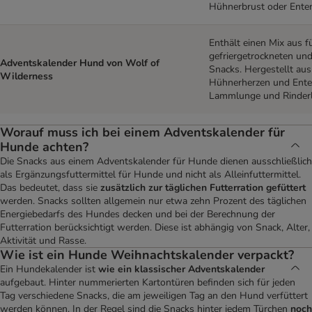
Hühnerbrust oder Enten
Enthält einen Mix aus f
gefriergetrockneten und
Adventskalender Hund von Wolf of
Snacks. Hergestellt au
Wilderness
Hühnerherzen und Enten
Lammlunge und Rinderl
Lachsfilet.
Worauf muss ich bei einem Adventskalender für
Hunde achten?
Die Snacks aus einem Adventskalender für Hunde dienen ausschließlich
als Ergänzungsfuttermittel für Hunde und nicht als Alleinfuttermittel.
Das bedeutet, dass sie
zusätzlich zur täglichen Futterration gefüttert
werden. Snacks sollten allgemein nur etwa zehn Prozent des täglichen
Energiebedarfs des Hundes decken und bei der Berechnung der
Futterration berücksichtigt werden. Diese ist abhängig von Snack, Alter,
Aktivität und Rasse.
Wie ist ein Hunde Weihnachtskalender verpackt?
Ein Hundekalender ist
wie ein klassischer Adventskalender
aufgebaut. Hinter nummerierten Kartontüren befinden sich für jeden
Tag verschiedene Snacks, die am jeweiligen Tag an den Hund verfüttert
werden können. In der Regel sind die Snacks hinter jedem Türchen
noch