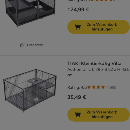
124,99 €
Zum Warenkorb
hinzufügen
3 Varianten
TIAKI Kleintierkäfig Villa
Add-on Unit: L 79 x B 52 x H 42,5
cm
Rating: 4/5
(
99
)
35,49 €
Zum Warenkorb
hinzufügen