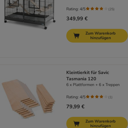
Rating: 4/5
(
25
)
349,99 €
Zum Warenkorb
hinzufügen
Kleintierkit für Savic
Tasmania 120
6 x Plattformen + 6 x Treppen
Rating: 4/5
(
1
)
79,99 €
Zum Warenkorb
hinzufügen