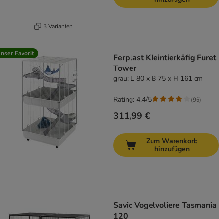
3 Varianten
nser Favorit
Ferplast Kleintierkäfig Furet
Tower
grau: L 80 x B 75 x H 161 cm
Rating: 4.4/5
(
96
)
311,99 €
Zum Warenkorb
hinzufügen
Savic Vogelvoliere Tasmania
120