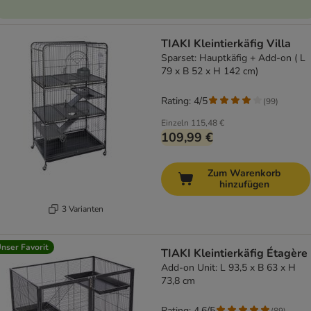
TIAKI Kleintierkäfig Villa
Sparset: Hauptkäfig + Add-on ( L
79 x B 52 x H 142 cm)
Rating: 4/5
(
99
)
Einzeln
115,48 €
109,99 €
Zum Warenkorb
hinzufügen
3 Varianten
nser Favorit
TIAKI Kleintierkäfig Étagère
Add-on Unit: L 93,5 x B 63 x H
73,8 cm
Rating: 4.6/5
(
89
)