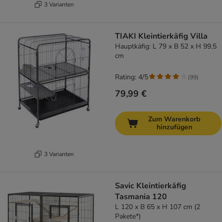
3 Varianten
TIAKI Kleintierkäfig Villa
Hauptkäfig: L 79 x B 52 x H 99,5
cm
Rating: 4/5
(
99
)
79,99 €
Zum Warenkorb
hinzufügen
3 Varianten
Savic Kleintierkäfig
Tasmania 120
L 120 x B 65 x H 107 cm (2
Pakete*)