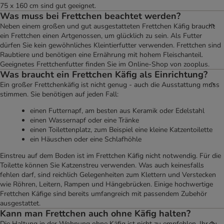
75 x 160 cm sind gut geeignet.
Was muss bei Frettchen beachtet werden?
Neben einem großen und gut ausgestatteten Frettchen Käfig braucht
ein Frettchen einen Artgenossen, um glücklich zu sein. Als Futter
dürfen Sie kein gewöhnliches Kleintierfutter verwenden. Frettchen sind
Raubtiere und benötigen eine Ernährung mit hohem Fleischanteil.
Geeignetes Frettchenfutter finden Sie im Online-Shop von zooplus.
Was braucht ein Frettchen Käfig als Einrichtung?
Ein großer Frettchenkäfig ist nicht genug - auch die Ausstattung muss
stimmen. Sie benötigen auf jeden Fall:
einen Futternapf, am besten aus Keramik oder Edelstahl
einen Wassernapf oder eine Tränke
einen Toilettenplatz, zum Beispiel eine kleine Katzentoilette
ein Häuschen oder eine Schlafhöhle
Einstreu auf dem Boden ist im Frettchen Käfig nicht notwendig. Für die
Toilette können Sie Katzenstreu verwenden. Was auch keinesfalls
fehlen darf, sind reichlich Gelegenheiten zum Klettern und Verstecken
wie Röhren, Leitern, Rampen und Hängebrücken. Einige hochwertige
Frettchen Käfige sind bereits umfangreich mit passendem Zubehör
ausgestattet.
Kann man Frettchen auch ohne Käfig halten?
Die Haltung in der Wohnung ohne Käfig ist nicht zu empfehlen. Ihr zu