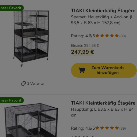
product items have been changed
nser Favorit
TIAKI Kleintierkäfig Étagère
Sparset: Hauptkäfig + Add-on (L
93,5 x B 63 x H 157,8 cm)
Rating: 4.6/5
(
89
)
Einzeln
254,98 €
247,99 €
Zum Warenkorb
hinzufügen
3 Varianten
nser Favorit
TIAKI Kleintierkäfig Étagère
Hauptkäfig: L 93,5 x B 63 x H 84
cm
Rating: 4.6/5
(
89
)