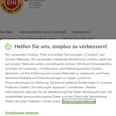
Kontakt
Versandkosten und Lieferzeit
Impressum
Allgemeine Geschäftsbedingungen
Digital Services Act
Helfen Sie uns, zooplus zu verbessern!
Vertrag widerrufen
Entsorgungs- und Umweltbestimmungen
Zahlungsarten
Über uns
Partnerprogramme
Karriere
Wir verwenden Cookies, Pixel und andere Technologien (“Cookies”) auf
unserer Webseite. Wir verwenden unbedingt erforderliche Cookies, damit Sie
Corporate Website
Datenschutz
Erklärung zur Barrierefreiheit
auf unserer Webseite surfen und einkaufen können. Mit Ihrem Einverständnis
möchten wir Leistungs-, Funktionelle- und Marketingzwecke-Cookies
© zooplus SE
2026
aktivieren, um Ihre Erfahrung mit unserer Webseite zu verbessern und Ihnen
relevante Produkte und Dienstleistungen zu zeigen, sowie zur
Personalisierung von Werbung. Sie können jederzeit Änderungen in unserem
Präferenz-Center (“Einstellungen anpassen”) vornehmen. Weitere
Informationen über den für die Verarbeitung Ihrer Daten Verantwortlichen, die
verarbeiteten personenbezogenen Daten und den Zweck der Verarbeitung
finden Sie unter Präferenz-Center sowie
Datenschutzerklärung
Einstellungen anpassen