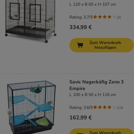
L 120 x B 65 x H 107 cm
Rating: 3.7/5
(
3
)
334,99 €
Zum Warenkorb
hinzufügen
Savic Nagerkäfig Zeno 3
Empire
L 100 x B 50 x H 116 cm
Rating: 3.6/5
(
14
)
162,99 €
Zum Warenkorb