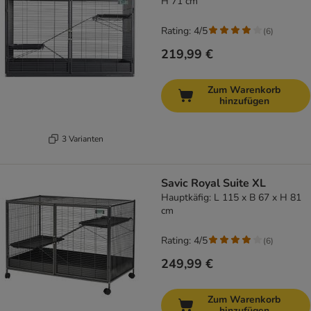
H 71 cm
Rating: 4/5
(
6
)
219,99 €
Zum Warenkorb
hinzufügen
3 Varianten
Savic Royal Suite XL
Hauptkäfig: L 115 x B 67 x H 81
cm
Rating: 4/5
(
6
)
249,99 €
Zum Warenkorb
hinzufügen