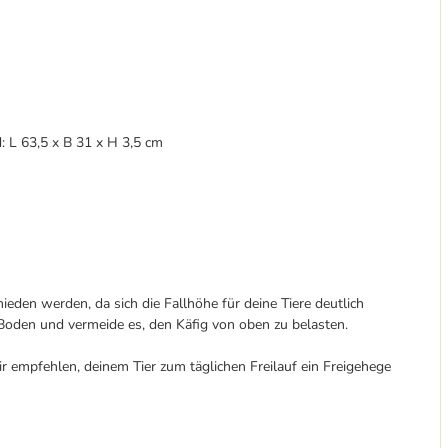
 L 63,5 x B 31 x H 3,5 cm
ieden werden, da sich die Fallhöhe für deine Tiere deutlich
m Boden und vermeide es, den Käfig von oben zu belasten.
r empfehlen, deinem Tier zum täglichen Freilauf ein Freigehege