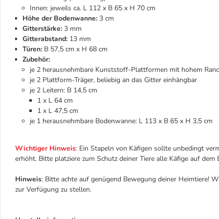
Innen: jeweils ca. L 112 x B 65 x H 70 cm
Höhe der Bodenwanne:
3 cm
Gitterstärke:
3 mm
Gitterabstand:
13 mm
Türen:
B 57,5 cm x H 68 cm
Zubehör:
je 2 herausnehmbare Kunststoff-Plattformen mit hohem Rand:
je 2 Plattform-Träger, beliebig an das Gitter einhängbar
je 2 Leitern: B 14,5 cm
1 x L 64 cm
1 x L 47,5 cm
je 1 herausnehmbare Bodenwanne: L 113 x B 65 x H 3,5 cm
Wichtiger Hinweis
: Ein Stapeln von Käfigen sollte unbedingt verm
erhöht. Bitte platziere zum Schutz deiner Tiere alle Käfige auf de
Hinweis
: Bitte achte auf genügend Bewegung deiner Heimtiere! Wi
zur Verfügung zu stellen.