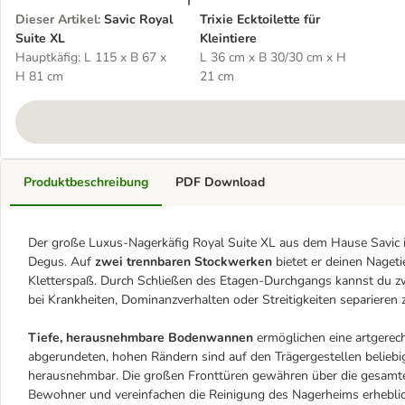
Dieser Artikel
:
Savic Royal
Trixie Ecktoilette für
Suite XL
Kleintiere
Hauptkäfig: L 115 x B 67 x
L 36 cm x B 30/30 cm x H
H 81 cm
21 cm
Produktbeschreibung
PDF Download
Der große Luxus-Nagerkäfig Royal Suite XL aus dem Hause Savic is
Degus. Auf
zwei trennbaren Stockwerken
bietet er deinen Naget
Kletterspaß. Durch Schließen des Etagen-Durchgangs kannst du zw
bei Krankheiten, Dominanzverhalten oder Streitigkeiten separieren 
Tiefe, herausnehmbare Bodenwannen
ermöglichen eine artgerec
abgerundeten, hohen Rändern sind auf den Trägergestellen beliebi
herausnehmbar. Die großen Fronttüren gewähren über die gesamte 
Bewohner und vereinfachen die Reinigung des Nagerheims erhebli