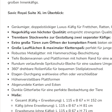
großen Innenkäfigs.
Savic Royal Suite XL im Überblick:
Geräumiger, doppelstöckiger Luxus-Käfig für Frettchen, Ratten, 
Nagerkäfig von höchster Qualität:
entspricht strengsten Qualit
Trennbare Stockwerke zur Gestaltung zwei separater Käfige:
Extra große Türen zum Öffnen der kompletten Front:
bieten ei
Große Laufflächen & maximaler Kletterspaß:
perfekt für junge
Robustes Metallgitter: mit Hammerschlag-Beschichtung
Tiefe Bodenwannen und Plattformen mit hohem Rand für eine a
Rundum verlaufende Spritzschutz-Bleche für eine saubere Umg
360° drehbare Rollenfüße für bequemen Stellplatzwechsel
Etagen-Durchgang wahlweise offen oder verschließbar
Höhenverstellbare Plattformen
Abgerundete Kanten und Ecken
Dunkle Gitterfarbe für eine perfekte Beobachtung der Tiere
Maße:
Gesamt (Käfig + Erweiterung): L 115 x B 67 x H 152 cm
Käfig (ohne Erweiterung): L 115 x B 67 x H 81 cm
Erweiterung (ohne Käfig): L 115 x B 67 x H 71 cm