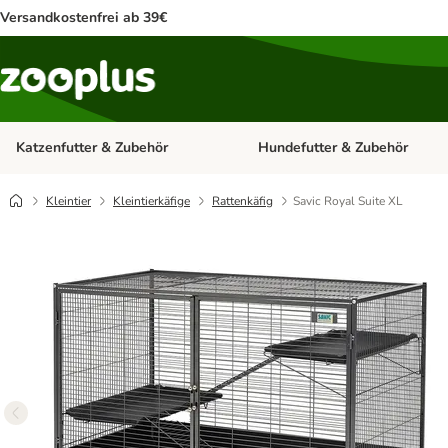
Versandkostenfrei ab 39€
Katzenfutter & Zubehör
Hundefutter & Zubehör
Kategorie-Menü öffnen: Katzenf
Kleintier
Kleintierkäfige
Rattenkäfig
Savic Royal Suite XL