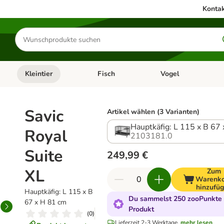
Kontak
Produkte
suchen
Kleintier
Fisch
Vogel
utter & Zubehör
Kategorie-Menü öffnen: Hundefutter & Zubehör
Kategorie-Menü öffnen: Kleintier
Kategorie-Menü öffnen
Ka
Savic
Artikel wählen (3 Varianten)
Hauptkäfig: L 115 x B 67
Royal
2103181.0
Suite
249,99 €
XL
Zum
Warenk
hinzufü
Hauptkäfig: L 115 x B
Du sammelst 250 zooPunkte 
67 x H 81 cm
Produkt
(
0
)
Lieferzeit 2-3 Werktage.
mehr lesen