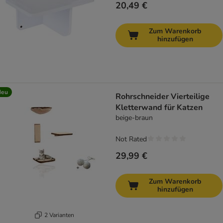
20,49 €
Zum Warenkorb
hinzufügen
Neu
Rohrschneider Vierteilige
Kletterwand für Katzen
beige-braun
Not Rated
29,99 €
Zum Warenkorb
hinzufügen
2 Varianten