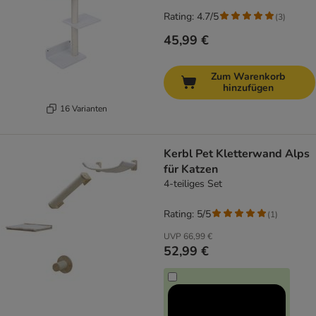
Rating: 4.7/5
(
3
)
45,99 €
Zum Warenkorb
hinzufügen
16 Varianten
Kerbl Pet Kletterwand Alps
für Katzen
4-teiliges Set
Rating: 5/5
(
1
)
UVP
66,99 €
52,99 €