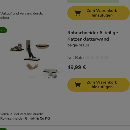
Zum Warenkorb
Verkauf und Versand durch:
hinzufügen
dibea
Neu
Rohrschneider 6-teilige
Katzenkletterwand
beige-braun
Not Rated
49,99 €
Zum Warenkorb
hinzufügen
Verkauf und Versand durch:
Rohrschneider GmbH & Co KG