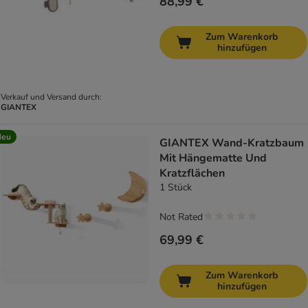
88,99 €
Zum Warenkorb
hinzufügen
Verkauf und Versand durch:
GIANTEX
Neu
GIANTEX Wand-Kratzbaum
Mit Hängematte Und
Kratzflächen
1 Stück
Not Rated
69,99 €
Zum Warenkorb
hinzufügen