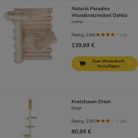
Natural Paradise
Wandkratzmöbel Dahlia
creme
Rating: 3.9/5
(
13
)
139,99 €
Zum Warenkorb
hinzufügen
Kratzbaum Orion
beige
Rating: 2.8/5
(
65
)
80,99 €