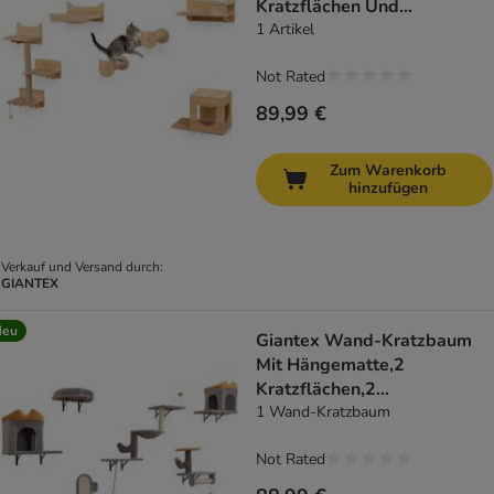
Kratzflächen Und
Plattformen
1 Artikel
Not Rated
89,99 €
Zum Warenkorb
hinzufügen
Verkauf und Versand durch:
GIANTEX
Neu
Giantex Wand-Kratzbaum
Mit Hängematte,2
Kratzflächen,2
Plattformen,3 Matten
1 Wand-Kratzbaum
Not Rated