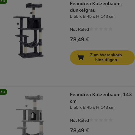
Neu
Feandrea Katzenbaum,
dunkelgrau
L 55 x B 45 x H 143 cm
Not Rated
78,49 €
Zum Warenkorb
hinzufügen
Neu
Feandrea Katzenbaum, 143
cm
L 55 x B 45 x H 143 cm
Not Rated
78,49 €