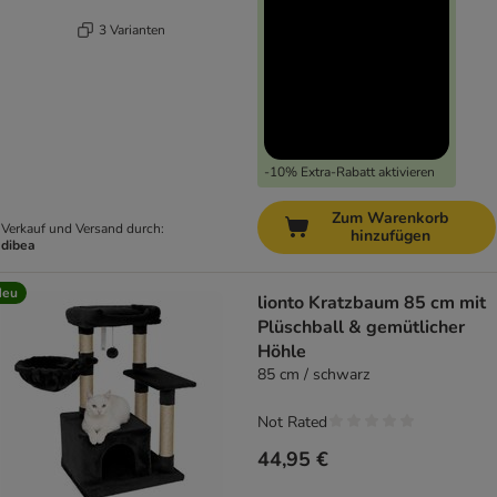
3 Varianten
-10% Extra-Rabatt aktivieren
Zum Warenkorb
Verkauf und Versand durch:
hinzufügen
dibea
Neu
lionto Kratzbaum 85 cm mit
Plüschball & gemütlicher
Höhle
85 cm / schwarz
Not Rated
44,95 €