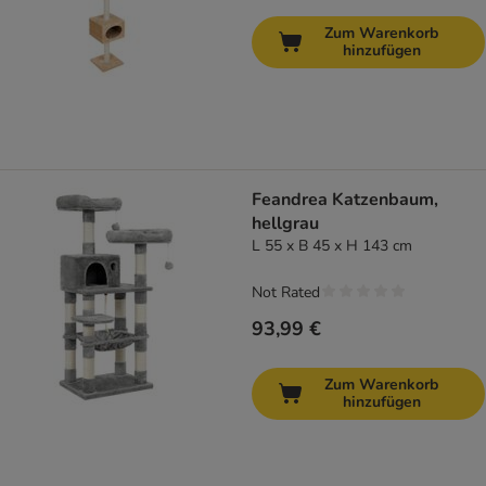
Zum Warenkorb
hinzufügen
Feandrea Katzenbaum,
hellgrau
L 55 x B 45 x H 143 cm
Not Rated
93,99 €
Zum Warenkorb
hinzufügen