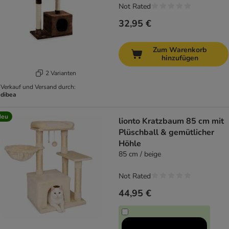
Not Rated
32,95 €
Zum Warenkorb
hinzufügen
2 Varianten
Verkauf und Versand durch:
dibea
Neu
lionto Kratzbaum 85 cm mit
Plüschball & gemütlicher
Höhle
85 cm / beige
Not Rated
44,95 €