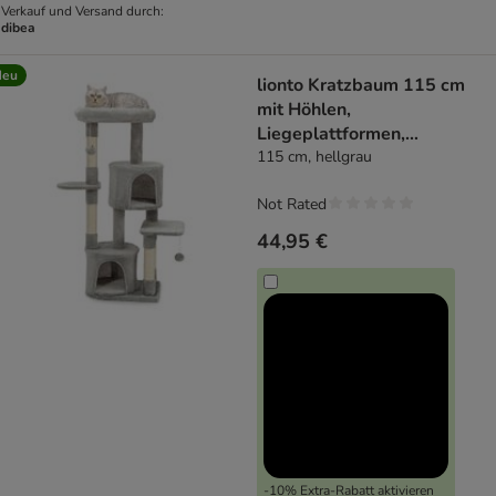
Verkauf und Versand durch:
dibea
Neu
lionto Kratzbaum 115 cm
mit Höhlen,
Liegeplattformen,
Spielbällen & Sisal
115 cm, hellgrau
Not Rated
44,95 €
-10% Extra-Rabatt aktivieren