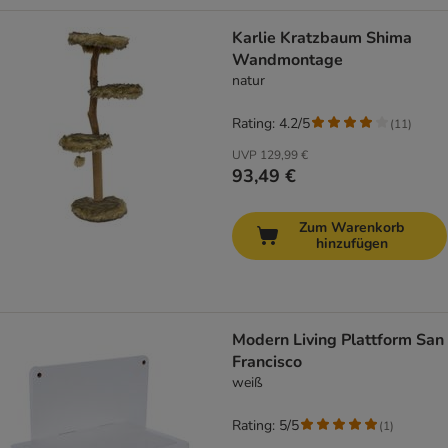
Karlie Kratzbaum Shima
Wandmontage
natur
Rating: 4.2/5
(
11
)
UVP
129,99 €
93,49 €
Zum Warenkorb
hinzufügen
Modern Living Plattform San
Francisco
weiß
Rating: 5/5
(
1
)