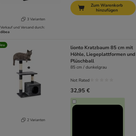
Zum Warenkorb
hinzufügen
3 Varianten
Verkauf und Versand durch:
dibea
Neu
lionto Kratzbaum 85 cm mit
Höhle, Liegeplattformen und
Plüschball
85 cm / dunkelgrau
Not Rated
32,95 €
2 Varianten