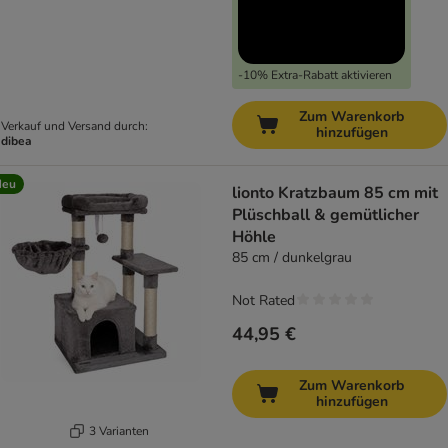
-10% Extra-Rabatt aktivieren
Zum Warenkorb
Verkauf und Versand durch:
hinzufügen
dibea
Neu
lionto Kratzbaum 85 cm mit
Plüschball & gemütlicher
Höhle
85 cm / dunkelgrau
Not Rated
44,95 €
Zum Warenkorb
hinzufügen
3 Varianten