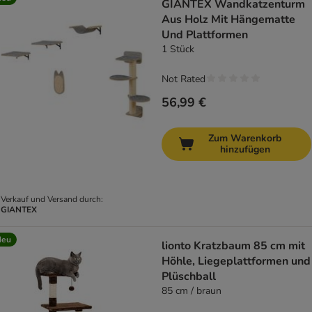
GIANTEX Wandkatzenturm
Aus Holz Mit Hängematte
Und Plattformen
1 Stück
Not Rated
56,99 €
Zum Warenkorb
hinzufügen
Verkauf und Versand durch:
GIANTEX
Neu
lionto Kratzbaum 85 cm mit
Höhle, Liegeplattformen und
Plüschball
85 cm / braun