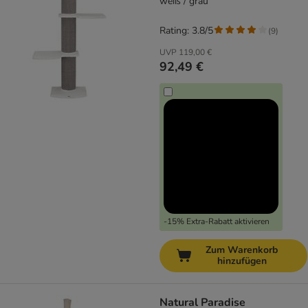
weiß / grau
Rating: 3.8/5
(
9
)
UVP
119,00 €
92,49 €
-15% Extra-Rabatt aktivieren
Zum Warenkorb
hinzufügen
Natural Paradise